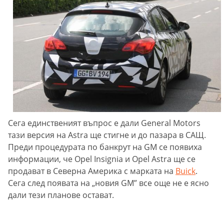
Сега единственият въпрос е дали General Motors
тази версия на Astra ще стигне и до пазара в САЩ.
Преди процедурата по банкрут на GM се появиха
информации, че Opel Insignia и Opel Astra ще се
продават в Северна Америка с марката на
Buick
.
Сега след появата на „новия GM” все още не е ясно
дали тези планове остават.