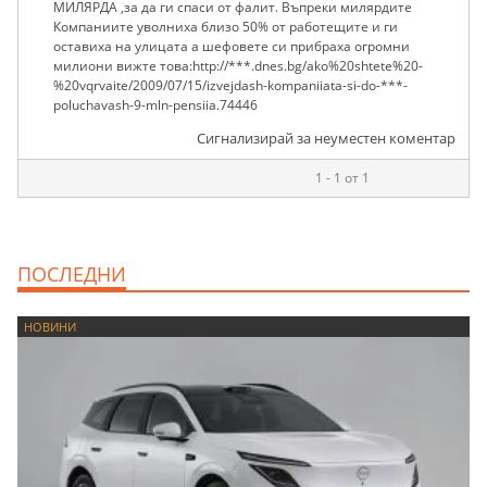
МИЛЯРДА ,за да ги спаси от фалит. Въпреки милярдите
Компаниите уволниха близо 50% от работещите и ги
оставиха на улицата а шефовете си прибраха огромни
милиони вижте това:http://***.dnes.bg/ako%20shtete%20-
%20vqrvaite/2009/07/15/izvejdash-kompaniiata-si-do-***-
poluchavash-9-mln-pensiia.74446
Сигнализирай за неуместен коментар
1 - 1 от 1
ПОСЛЕДНИ
НОВИНИ