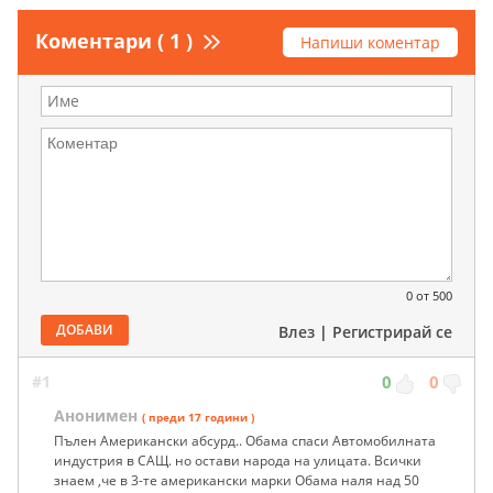
Коментари ( 1 )
Напиши коментар
0
от 500
ДОБАВИ
Влез
|
Регистрирай се
#1
0
0
Анонимен
( преди 17 години )
Пълен Американски абсурд.. Обама спаси Автомобилната
индустрия в САЩ. но остави народа на улицата. Всички
знаем ,че в 3-те американски марки Обама наля над 50