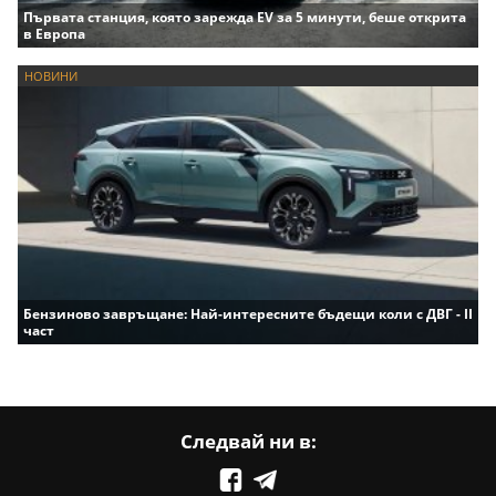
Първата станция, която зарежда EV за 5 минути, беше открита
в Европа
НОВИНИ
Бензиново завръщане: Най-интересните бъдещи коли с ДВГ - II
част
Следвай ни в: