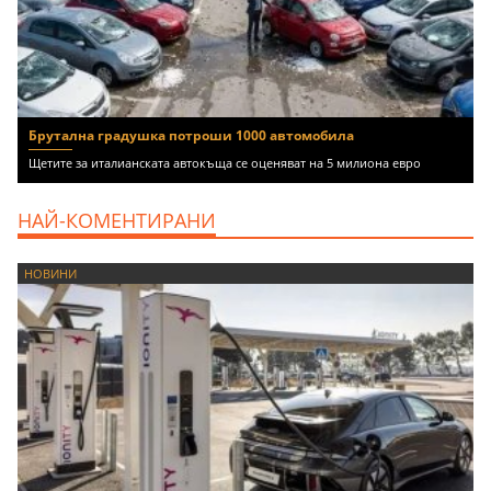
Брутална градушка потроши 1000 автомобила
Щетите за италианската автокъща се оценяват на 5 милиона евро
НАЙ-КОМЕНТИРАНИ
НОВИНИ