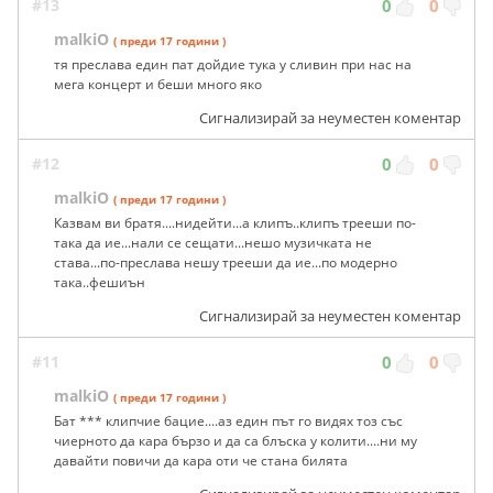
#13
0
0
malkiO
( преди 17 години )
тя преслава един пат дойдие тука у сливин при нас на
мега концерт и беши много яко
Сигнализирай за неуместен коментар
#12
0
0
malkiO
( преди 17 години )
Казвам ви братя....нидейти...а клипъ..клипъ трееши по-
така да ие...нали се сещати...нешо музичката не
става...по-преслава нешу трееши да ие...по модерно
така..фешиън
Сигнализирай за неуместен коментар
#11
0
0
malkiO
( преди 17 години )
Бат *** клипчие бацие....аз един път го видях тоз със
чиерното да кара бързо и да са блъска у колити....ни му
давайти повичи да кара оти че стана билята