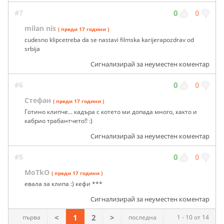
#7
0
0
milan nis
( преди 17 години )
cudesno klipcetreba da se nastavi filmska karijerapozdrav od
srbija
Сигнализирай за неуместен коментар
#6
0
0
Стефан
( преди 17 години )
Готино клипче... кадъра с котето ми допада много, както и
кабрио трабантчето!! :)
Сигнализирай за неуместен коментар
#5
0
0
MoTkO
( преди 17 години )
евала за клипа :) кефи ***
Сигнализирай за неуместен коментар
<
1
2
>
първа
последна
1 - 10 от 14