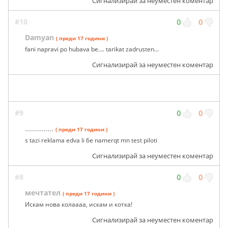
Сигнализирай за неуместен коментар
#10
0
0
Damyan
( преди 17 години )
fani napravi po hubava be.... tarikat zadrusten...
Сигнализирай за неуместен коментар
#9
0
0
..............
( преди 17 години )
s tazi reklama edva li 6e namerqt mn test piloti
Сигнализирай за неуместен коментар
#8
0
0
мечтател
( преди 17 години )
Искам нова колаааа, искам и котка!
Сигнализирай за неуместен коментар