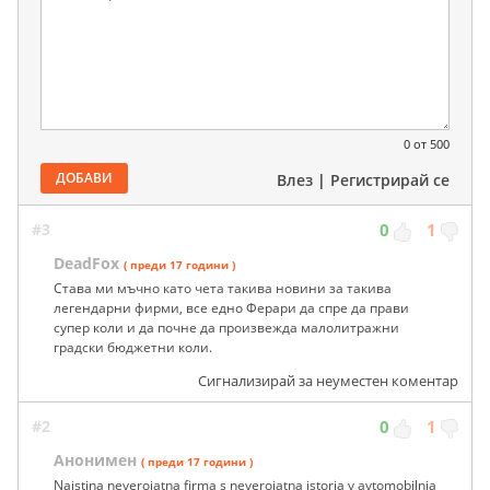
0
от 500
ДОБАВИ
Влез
|
Регистрирай се
#3
0
1
DeadFox
( преди 17 години )
Става ми мъчно като чета такива новини за такива
легендарни фирми, все едно Ферари да спре да прави
супер коли и да почне да произвежда малолитражни
градски бюджетни коли.
Сигнализирай за неуместен коментар
#2
0
1
Анонимен
( преди 17 години )
Naistina neveroiatna firma s neveroiatna istoria v avtomobilnia