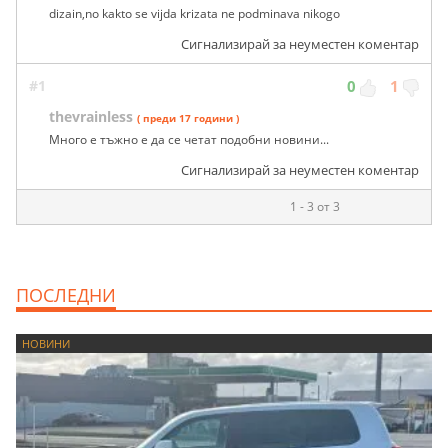
dizain,no kakto se vijda krizata ne podminava nikogo
Сигнализирай за неуместен коментар
#1
0
1
thevrainless
( преди 17 години )
Много е тъжно е да се четат подобни новини...
Сигнализирай за неуместен коментар
1 - 3 от 3
ПОСЛЕДНИ
НОВИНИ