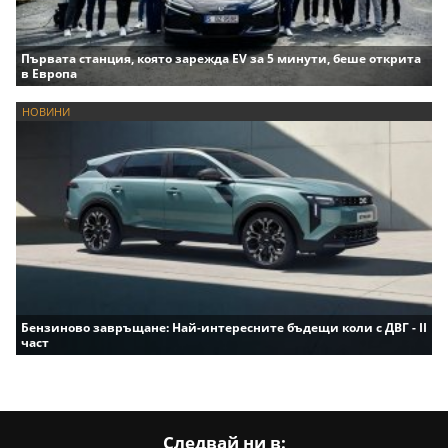
Първата станция, която зарежда EV за 5 минути, беше открита
в Европа
НОВИНИ
Бензиново завръщане: Най-интересните бъдещи коли с ДВГ - II
част
Следвай ни в: