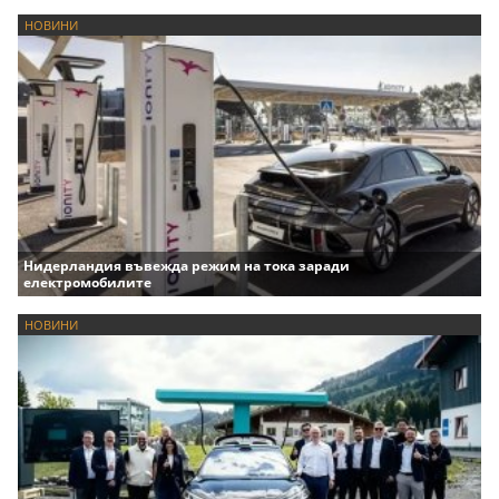
НОВИНИ
Нидерландия въвежда режим на тока заради
електромобилите
НОВИНИ