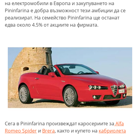
на електромобили в Европа и закупуването на
Pininfarina e добра възможност тези амбиции да се
реализират. На семейство Pininfarina ще останат
едва около 4.5% от акциите на фирмата.
Сега в Pininfarina произвеждат каросериите за
Alfa
Romeo Spider
и
Brera
, както и купето на
кабриолета