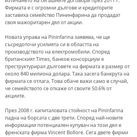
изтичането на сегашните договори през 2011 г.
Фирмата е с огромни дългове и кредиторите
заставиха семейство Пининфарина да продадат
своя мажоритарен дял от акции.
Новата управа на Pininfarina заявява, че ще
съсредоточи усилията си в областта на
производството на електромобили. Според
британският Times, банков консорциум е
преструктурирал дълговете на фирмата в размер от
около 840 милиона долара. Така засега банкрута на
фирмата се отлага. Това обаче важи само в случай,
че семейството се откаже от своите 50.6% от
акциите.
През 2008 г. капиталовата стойност на Pininfarina
падна на борсата с две трети. Според най-новите
информации потенциален купувач на този дял е
френската фирма Vincent Bollorе. Сега двете фирми