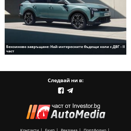
Бензиново завръщане: Най-интересните бъдещи коли с ДВГ - II
част
Следвай ни в:
Контакти
Екип
Реклама
Портфолио