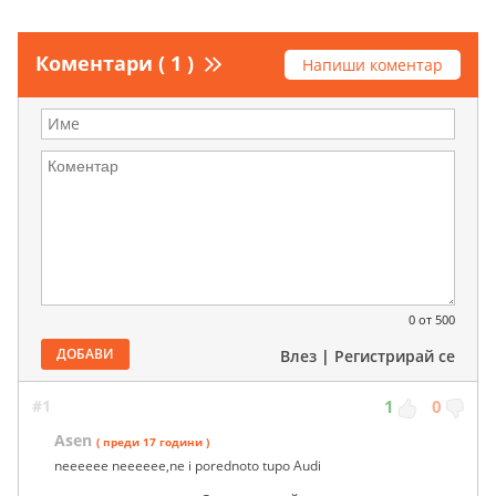
Коментари ( 1 )
Напиши коментар
0
от 500
ДОБАВИ
Влез
|
Регистрирай се
#1
1
0
Asen
( преди 17 години )
neeeeee neeeeee,ne i porednoto tupo Audi