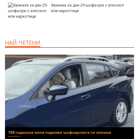
продава, Двустаен апартамент, 66 m2
Бургас, Славейков, 130000 EUR
продава, Ателие,Таван, Студио, 54 m2
НАЙ-ЧЕТЕНИ
Бургас, Сарафово, 104000 EUR
108-годишна жена поднови шофьорската си книжка