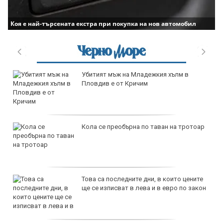
Коя е най-търсената екстра при покупка на нов автомобил
продава, Тристаен апартамент, 115 m2
Бургас, Славейков, 258000 EUR
продава, Едностаен апартамент, 38 m2
Бургас, Меден Рудник, 44880 EUR
продава, Тристаен апартамент, 85 m2
Бургас, Възраждане, 170000 EUR