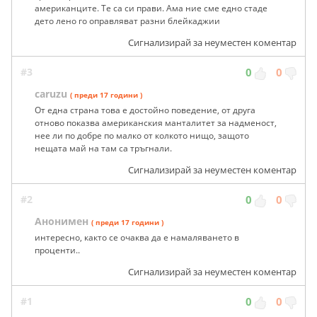
американците. Те са си прави. Ама ние сме едно стаде
дето лено го оправляват разни блейкаджии
Сигнализирай за неуместен коментар
#3
0
0
caruzu
( преди 17 години )
От една страна това е достойно поведение, от друга
отново показва американския манталитет за надменост,
нее ли по добре по малко от колкото нищо, защото
нещата май на там са тръгнали.
Сигнализирай за неуместен коментар
#2
0
0
Анонимен
( преди 17 години )
интересно, както се очаква да е намаляването в
проценти..
Сигнализирай за неуместен коментар
#1
0
0