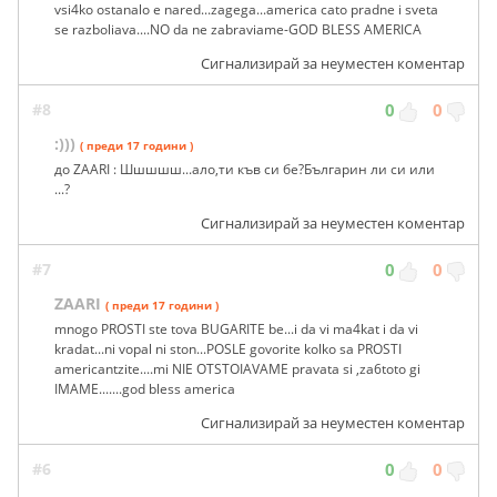
vsi4ko ostanalo e nared...zagega...america cato pradne i sveta
se razboliava....NO da ne zabraviame-GOD BLESS AMERICA
Сигнализирай за неуместен коментар
#8
0
0
:)))
( преди 17 години )
до ZAARI : Шшшшш...ало,ти къв си бе?Българин ли си или
...?
Сигнализирай за неуместен коментар
#7
0
0
ZAARI
( преди 17 години )
mnogo PROSTI ste tova BUGARITE be...i da vi ma4kat i da vi
kradat...ni vopal ni ston...POSLE govorite kolko sa PROSTI
americantzite....mi NIE OTSTOIAVAME pravata si ,za6toto gi
IMAME.......god bless america
Сигнализирай за неуместен коментар
#6
0
0