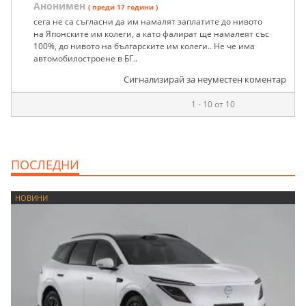
Анонимен
( преди 17 години )
сега не са съгласни да им намалят заплатите до нивото
на Японските им колеги, а като фалират ще намалеят със
100%, до нивото на българските им колеги.. Не че има
автомобилостроене в БГ..
Сигнализирай за неуместен коментар
1 - 10 от 10
ПОСЛЕДНИ
НОВИНИ