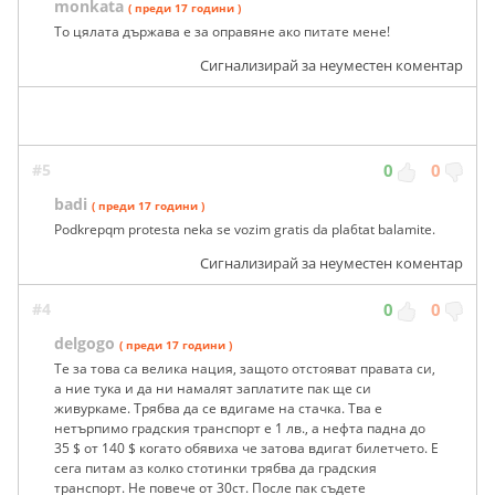
monkata
( преди 17 години )
То цялата държава е за оправяне ако питате мене!
Сигнализирай за неуместен коментар
#5
0
0
badi
( преди 17 години )
Podkrepqm protesta neka se vozim gratis da pla6tat balamite.
Сигнализирай за неуместен коментар
#4
0
0
delgogo
( преди 17 години )
Те за това са велика нация, защото отстояват правата си,
а ние тука и да ни намалят заплатите пак ще си
живуркаме. Трябва да се вдигаме на стачка. Тва е
нетърпимо градския транспорт е 1 лв., а нефта падна до
35 $ от 140 $ когато обявиха че затова вдигат билетчето. Е
сега питам аз колко стотинки трябва да градския
транспорт. Не повече от 30ст. После пак съдете