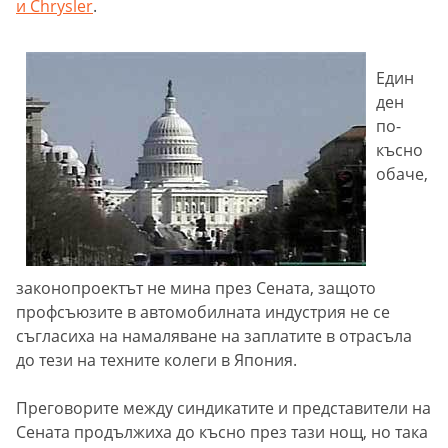
и Chrysler
.
Един
ден
по-
късно
обаче,
законопроектът не мина през Сената, защото
профсъюзите в автомобилната индустрия не се
съгласиха на намаляване на заплатите в отрасъла
до тези на техните колеги в Япония.
Преговорите между синдикатите и представители на
Сената продължиха до късно през тази нощ, но така