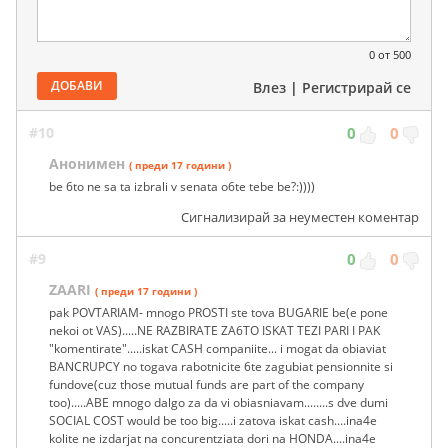
0
от 500
ДОБАВИ
Влез
|
Регистрирай се
#10
0
0
Анонимен
( преди 17 години )
be 6to ne sa ta izbrali v senata o6te tebe be?:))))
Сигнализирай за неуместен коментар
#9
0
0
ZAARI
( преди 17 години )
pak POVTARIAM- mnogo PROSTI ste tova BUGARIE be(e pone
nekoi ot VAS).....NE RAZBIRATE ZA6TO ISKAT TEZI PARI I PAK
"komentirate".....iskat CASH companiite... i mogat da obiaviat
BANCRUPCY no togava rabotnicite 6te zagubiat pensionnite si
fundove(cuz those mutual funds are part of the company
too).....ABE mnogo dalgo za da vi obiasniavam........s dve dumi
SOCIAL COST would be too big.....i zatova iskat cash....ina4e
kolite ne izdarjat na concurentziata dori na HONDA....ina4e