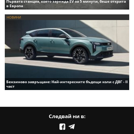
Първата станция, която зарежда EV за 5 минути, беше открита
в Европа
НОВИНИ
Бензиново завръщане: Най-интересните бъдещи коли с ДВГ - II
част
Следвай ни в: