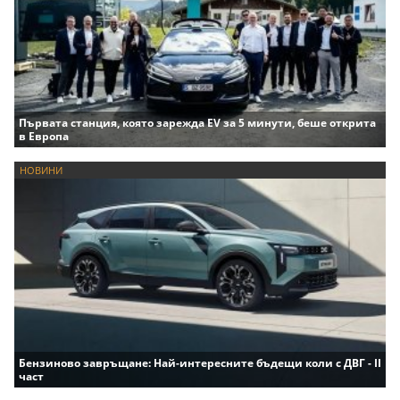
Първата станция, която зарежда EV за 5 минути, беше открита
в Европа
НОВИНИ
Бензиново завръщане: Най-интересните бъдещи коли с ДВГ - II
част