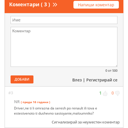
Коментари ( 3 )
Напиши коментар
0
от 500
ДОБАВИ
Влез
|
Регистрирай се
#3
1
0
NR
( преди 16 години )
Driver,ne ti li omrazna da seresh po renault ili tova e
estestvenoto ti dushevno sastoyanie,maloumniko?
Сигнализирай за неуместен коментар