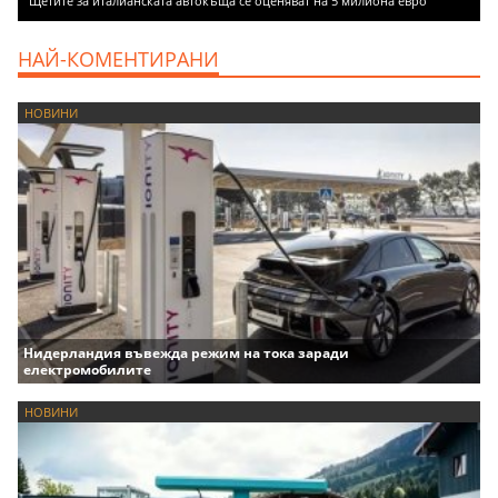
Щетите за италианската автокъща се оценяват на 5 милиона евро
НАЙ-КОМЕНТИРАНИ
НОВИНИ
Нидерландия въвежда режим на тока заради
електромобилите
НОВИНИ