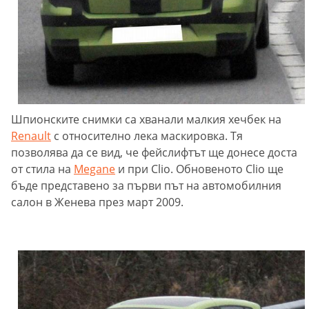
Шпионските снимки са хванали малкия хечбек на
Renault
с относително лека маскировка. Тя
позволява да се вид, че фейслифтът ще донесе доста
от стила на
Mеgane
и при Clio. Обновеното Clio ще
бъде представено за първи път на автомобилния
салон в Женева през март 2009.