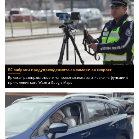
ЕС забрани предупрежденията за камери за скорост
Брюксел развързва ръцете на правителствата за спиране на функции в
приложения като Waze и Google Maps