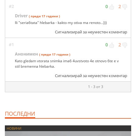
#2
0
2
Driver
( преди 17 години )
Ili "seria6tata" hlebarka - kakto my otiva ma renoto...)))
Сигнализирай за неуместен коментар
#1
0
2
Анонимен
( преди 17 години )
Kato gledam vtorata snimka ima6 4uvstvoto 4e otnovo 6te e v
stil bremenna hlebarka.
Сигнализирай за неуместен коментар
1 - 3 от 3
ПОСЛЕДНИ
НОВИНИ