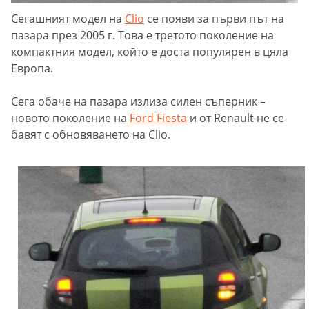
Сегашният модел на
Clio
се появи за първи път на
пазара през 2005 г. Това е третото поколение на
компактния модел, който е доста популярен в цяла
Европа.
Сега обаче на пазара излиза силен съперник –
новото поколение на
Ford Fiesta
и от Renault не се
бавят с обновяването на Clio.