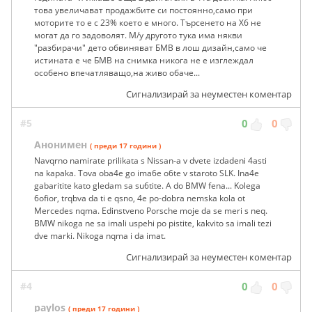
това увеличават продажбите си постоянно,само при
моторите то е с 23% което е много. Търсенето на X6 не
могат да го задоволят. М/у другото тука има някви
"разбирачи" дето обвиняват БМВ в лош дизайн,само че
истината е че БМВ на снимка никога не е изглеждал
особено впечатляващо,на живо обаче...
Сигнализирай за неуместен коментар
#5
0
0
Анонимен
( преди 17 години )
Navqrno namirate prilikata s Nissan-a v dvete izdadeni 4asti
na kapaka. Tova oba4e go ima6e o6te v staroto SLK. Ina4e
gabaritite kato gledam sa su6tite. A do BMW fena... Kolega
6ofior, trqbva da ti e qsno, 4e po-dobra nemska kola ot
Mercedes nqma. Edinstveno Porsche moje da se meri s neq.
BMW nikoga ne sa imali uspehi po pistite, kakvito sa imali tezi
dve marki. Nikoga nqma i da imat.
Сигнализирай за неуместен коментар
#4
0
0
paylos
( преди 17 години )