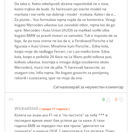
Da taka e. Kakto otbelqzva6 dizaina naposleduk ne e tova,
koeto trqbva da bude. Az haresvam po-starite modeli na
markata i nai-ve4e nai-dobriqt i model - troikata. Kakto i da e...
Za pistite... Vuv formulata nqma nujda da se komentira. Vinagi
kogato Mercedes u4astva sus zavodski otbor, nqma koi da go
spre. Mercedes i Auto Union (AUDI) sa ma4kali vsi4ki o6te
kogato BMW sa pravili motori za samoleti. Tuk e mqstoto da se
kaje, 4e po tova vreme ne koi da e, a Ferdinand Porsche e bil
figurata v Auto Union. Minahme kum Porsche... Edna kola,
koqto moje da nadbqga Ferrari, i to s po-malko kone. Edna
kola, koqto e pe4elila 24 4asa na Le Mans po4ti tolkova puti,
kolkoto u4astva. Istoriqta e mnogo dulga (osobenno okolo
Mercedes), murzi me da pi6a. Ti haresva6 bavarcite, az
stutgart-cite, lo6o nqma. No kogato govorim za postijeniq,
rekordi i sustezaniq, spor ne moje da ima.
Сигнализирай за неуместен коментар
#6
0
0
WickedSixD
( преди 17 години )
Колега не знам ако F1 не е "по пистите" за тебе *** в
последно време имат бая успехи да ти кажа. А тази
година БМВ за пореден път взе приза "двигател на
годината" и имаше ОЩЕ 2 двигателя в 1та десятка. Плюс