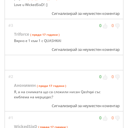
Love u WickedSixD! :]
Сигнализирай за неуместен коментар
#3
0
0
Triforce
( преди 17 години )
Вярно е 1 към 1 с QUASHKAI
Сигнализирай за неуместен коментар
#2
0
0
Анонимен
( преди 17 години )
Я, а на снимката що са сложили нисан Qashqai със
емблема на мерцедес?
Сигнализирай за неуместен коментар
#1
0
0
WickedSixD
( преди 17 години )