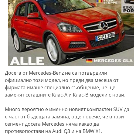
Досега от Mercedes-Benz не са потвърдили
официално този модел, но преди два месеца от
фирмата имаше специално съобщение, че ще
заменят сегашните Клас-А и Клас-В модели с нови.
Много вероятно е именно новият компактен SUV да
е част от бъдещата замяна, още повече, че в този
сегмент досега Mercedes няма какво да
противопостави на Audi Q3 и на BMW X1.