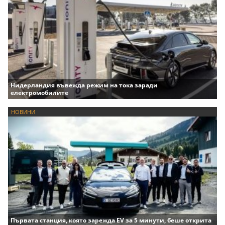
Нидерландия въвежда режим на тока заради
електромобилите
НОВИНИ
Първата станция, която зарежда EV за 5 минути, беше открита