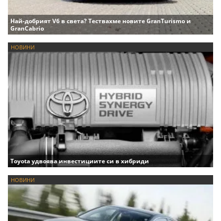
Най-добрият V6 в света? Тествахме новите GranTurismo и
GranCabrio
НОВИНИ
Toyota удвоява инвестициите си в хибриди
НОВИНИ