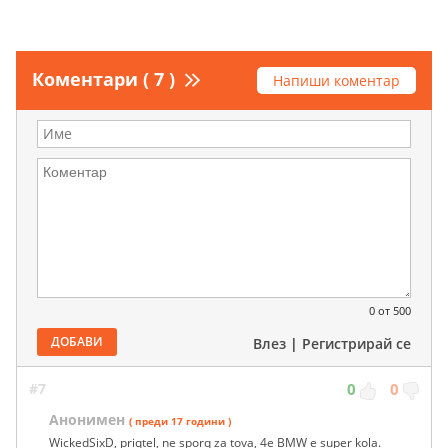
Коментари ( 7 )
Напиши коментар
0
от 500
ДОБАВИ
Влез
|
Регистрирай се
#7
0
0
Анонимен
( преди 17 години )
WickedSixD, priqtel, ne sporq za tova, 4e BMW e super kola.