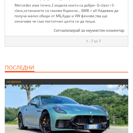
Mercedes има точно 2 модела които са добри- G-class i S-
class,останалите са такива бъркочи... БМВ > all Надявам да
получа малко обиди от МБ,Ауди и VW фенове,тва ще
означава че съм постигнал целта си да пиша.
Сигнализирай за неуместен коментар
1 - 7 от 7
ПОСЛЕДНИ
НОВИНИ