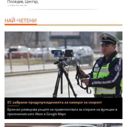
продава, Тристаен апартамент, 91 m2
НАЙ-ЧЕТЕНИ
Пловдив, Център, 179000 EUR
ЕС забрани предупрежденията за камери за скорост
Брюксел развързва ръцете на правителствата за спиране на функции в
приложения като Waze и Google Maps