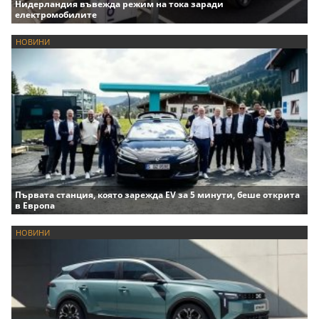
Нидерландия въвежда режим на тока заради
електромобилите
НОВИНИ
Първата станция, която зарежда EV за 5 минути, беше открита
в Европа
НОВИНИ