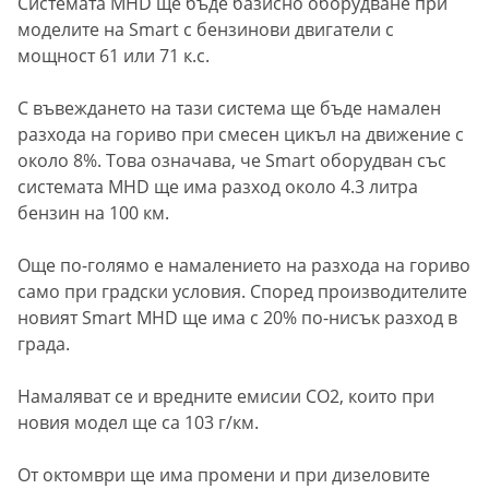
Системата MHD ще бъде базисно оборудване при
моделите на Smart с бензинови двигатели с
мощност 61 или 71 к.с.
С въвеждането на тази система ще бъде намален
разхода на гориво при смесен цикъл на движение с
около 8%. Това означава, че Smart оборудван със
системата MHD ще има разход около 4.3 литра
бензин на 100 км.
Още по-голямо е намалението на разхода на гориво
само при градски условия. Според производителите
новият Smart MHD ще има с 20% по-нисък разход в
града.
Намаляват се и вредните емисии СО2, които при
новия модел ще са 103 г/км.
От октомври ще има промени и при дизеловите