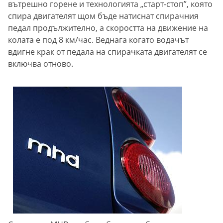
вътрешно горене и технологията „старт-стоп”, която
спира двигателят щом бъде натиснат спирачния
педал продължително, а скоростта на движение на
колата е под 8 км/час. Веднага когато водачът
вдигне крак от педала на спирачката двигателят се
включва отново.