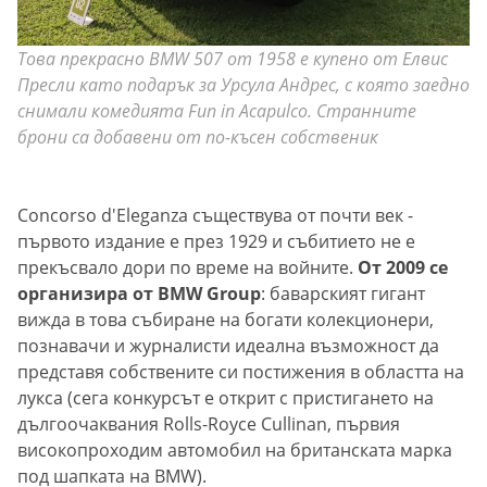
Това прекрасно BMW 507 от 1958 е купено от Елвис
Пресли като подарък за Урсула Андрес, с която заедно
снимали комедията Fun in Acapulco. Странните
брони са добавени от по-късен собственик
Concorso d'Еleganza съществува от почти век -
първото издание е през 1929 и събитието не е
прекъсвало дори по време на войните.
От 2009 се
организира от BMW Group
: баварският гигант
вижда в това събиране на богати колекционери,
познавачи и журналисти идеална възможност да
представя собствените си постижения в областта на
лукса (сега конкурсът е открит с пристигането на
дългоочаквания Rolls-Royce Cullinan, първия
високопроходим автомобил на британската марка
под шапката на BMW).