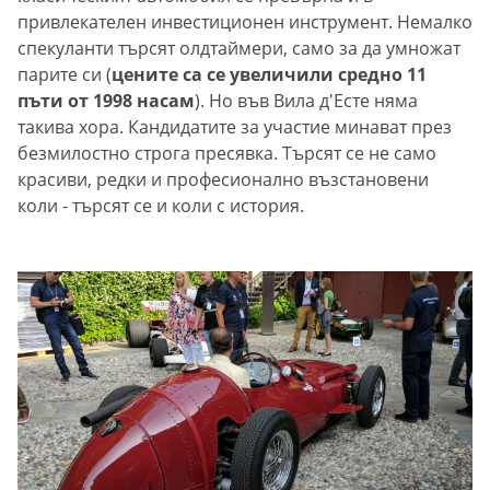
привлекателен инвестиционен инструмент. Немалко
спекуланти търсят олдтаймери, само за да умножат
парите си (
цените са се увеличили средно 11
пъти от 1998 насам
). Но във Вила д'Eсте няма
такива хора. Кандидатите за участие минават през
безмилостно строга пресявка. Търсят се не само
красиви, редки и професионално възстановени
коли - търсят се и коли с история.