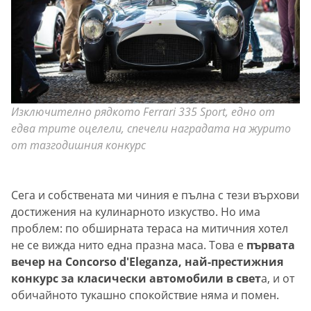
Изключително рядкото Ferrari 335 Sport, едно от
едва трите оцелели, спечели наградата на журито
от тазгодишния конкурс
Сега и собствената ми чиния е пълна с тези върхови
достижения на кулинарното изкуство. Но има
проблем: по обширната тераса на митичния хотел
не се вижда нито една празна маса. Това е
първата
вечер на Concorsо d'Eleganza, най-престижния
конкурс за класически автомобили в свет
а, и от
обичайното тукашно спокойствие няма и помен.