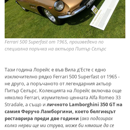
Ferrari 500 Superfast от 1965, произведено по
специална поръчка на актьора Питър Селърс
Тази година Лорейс е във Вила д'Eсте с едно
изключително рядко Ferrari 500 Superfast от 1965 -
не друго, а поръчаното от легендарния актьор
Питър Селърс. Колекцията на Лорейс включва още
няколко Ferrari, изумително ценната Alfa Romeo 33
Stradale, а също и
личното Lamborghini 350 GT на
самия Феручо Ламборгини, което белгиецът
реставрира преди две години
(
ако подозирах
колко нерви ще ми струва, може би нямаше да се