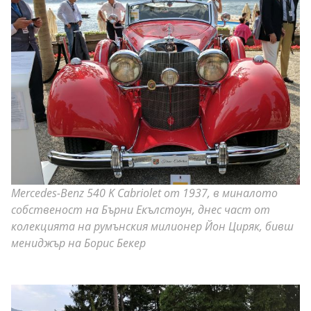
Mercedes-Benz 540 K Cabriolet от 1937, в миналото
собственост на Бърни Екълстоун, днес част от
колекцията на румънския милионер Йон Циряк, бивш
мениджър на Борис Бекер