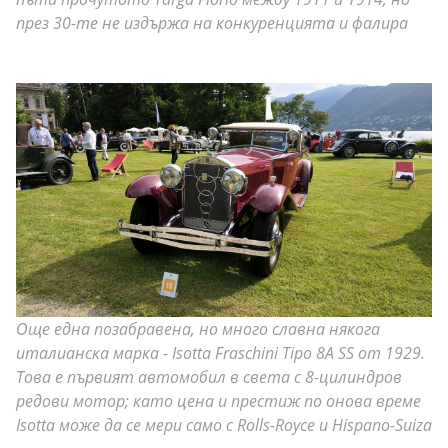
през 30-те не издържа на конкуренцията и фалира
Още една позабравена, но много славна някога
италианска марка - Isotta Fraschini Tipo 8A SS от 1929.
Това е първият автомобил в света с 8-цилиндров
редови мотор; като цена и престиж по онова време
Isotta може да се мери само с Rolls-Royce и Hispano-Suiza