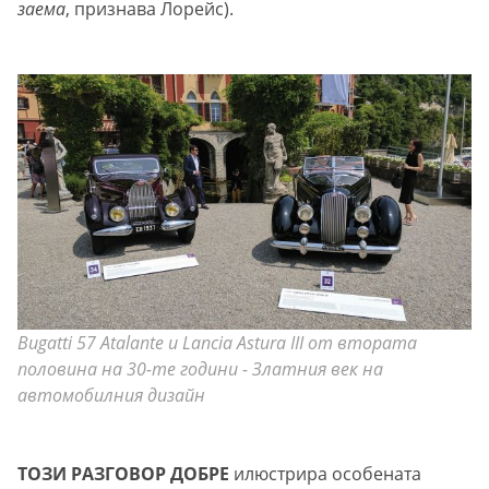
заема
, признава Лорейс).
Bugatti 57 Atalante и Lancia Astura III от втората
половина на 30-те години - Златния век на
автомобилния дизайн
ТОЗИ РАЗГОВОР ДОБРЕ
илюстрира особената