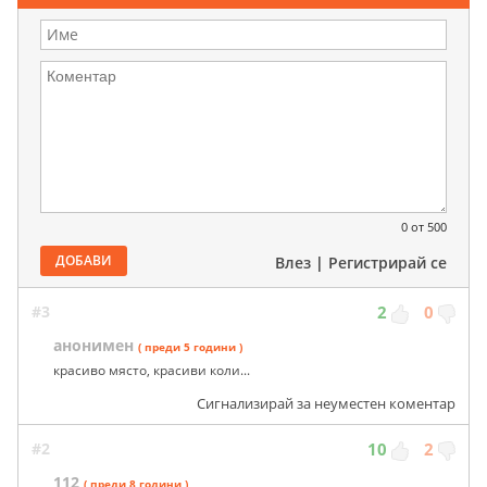
0
от 500
ДОБАВИ
Влез
|
Регистрирай се
#3
2
0
анонимен
( преди 5 години )
красиво място, красиви коли...
Сигнализирай за неуместен коментар
#2
10
2
112
( преди 8 години )