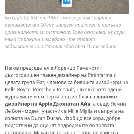
Iso Grifo GL 350 от 1967 - много рядък спортен
автомобил от 60-те, запазен при това в напълно
оригиналното си състояние. Това означава, че дори
няма странични огледала - те стават
задължителни в Италия едва през 70-те години
Негов председател е Лоренцо Рамачоти,
дългогодишен главен дизайнер на Pininfarina и
цялата група Fiat; членове са бившите дизайнери на
Rolls-Royce, Porsche и Renault, няколко утвърдени
журналисти и експерти в тази област,
главният
дизайнер на Apple Джонатан Айв,
а също Ясмин
Ле Бон - модел, участник в Mille Migila и съпруга на
солиста на Duran Duran. Изобщо все хора, добре
подготвени да оценят подредените по тревата
съкровища. Макар че всъщност това не изисква