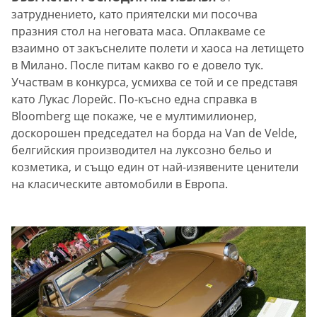
затруднението, като приятелски ми посочва
празния стол на неговата маса. Оплакваме се
взаимно от закъснелите полети и хаоса на летището
в Милано. После питам какво го е довело тук.
Участвам в конкурса, усмихва се той и се представя
като Лукас Лорейс. По-късно една справка в
Bloomberg ще покаже, че е мултимилионер,
доскорошен председател на борда на Van de Velde,
белгийския производител на луксозно бельо и
козметика, и също един от най-изявените ценители
на класическите автомобили в Европа.