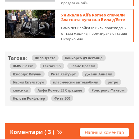
продава онлайн
Уникална Alfa Romeo спечели
Златната купа във Вила д'Eсте
Само пет бройки са били произведени
от тази машина, проектирана от самия
Виторио Яно
Тагове:
Вила д'Eсте
Конкорсо д'Елеганца
BMW Classic
Ferrari 355
Елвис Пресли
Джордж Клууни
Рита Хейуърт
Джани Аниели
Бърни Екълстоун
класически автомобили
ретро
класики
Алфа Ромео 33 Страдале
Ролс ройс Фантом
Нелсън Рокфелер
Фиат 500
Коментари ( 3 )
Напиши коментар