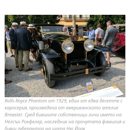
Rolls-Royce Phantom от 1929, един от едва десетте с
каросерия, произведена от американското ателие
Brewster. Сред бившите собственици личи името на
Нелсън Рокфелер, наследник на прочутата фамилия и
бивш губерантор на щата Ню Йорк