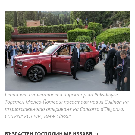
Главният изпълнителен директор на Rolls-Royce
Торстен Мюлер-Йотвош представя новия Cullinan на
тържественото откриване на Concorso d'Eleganza.
Снимки: КОЛЕЛА, BMW Classic
ВЪЗРАСТЕН ГОСПОДИН МЕ ИЗБАВЯ
от