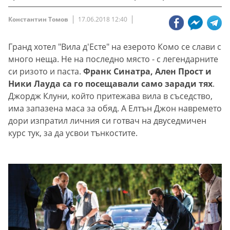
Константин Томов
17.06.2018 12:40
Гранд хотел "Вила д'Eсте" на езерото Комо се слави с
много неща. Не на последно място - с легендарните
си ризото и паста.
Франк Синатра, Ален Прост и
Ники Лауда са го посещавали само заради тях
.
Джордж Клуни, който притежава вила в съседство,
има запазена маса за обяд. А Елтън Джон навремето
дори изпратил личния си готвач на двуседмичен
курс тук, за да усвои тънкостите.