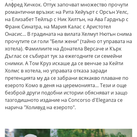
Алфред Хичкок. Оттук започват множество прочути
романтични връзки: на Рита Хейуърт с Орсън Уелс,
на Елизабет Тейлър с Ник Хилтън, на Ава Гарднър с
Франк Синатра, на Мария Калас с Аристотел
Онасис... В градината на вилата Хелмут Нютън снима
прочутите си голи "Бели жени" (тайно от управата на
хотела). Фамилиите на Донатела Версаче и Кърк
Дъглас се събират тук за ежегодните си семейни
снимки. А Том Круз искаше да се венчае за Кейти
Холмс в хотела, но управата отказа заради
претенцията му да се забрани всякакво плаване по
езерото Комо в деня на церемонията... Тези и още
безброй други подобни истории обясняват и защо
тазгодишното издание на Concorso d'Eleganza се
нарича "Холивуд на езерото".