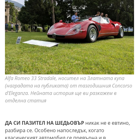
Alfa Romeo 33 Stradale, носител на Златната купа
(наградата на публиката) от тазгодишния Concorso
d'Eleganza. Нейната история ще ви разкажем в
отделна статия
ДА СИ ПАЗИТЕЛ НА ШЕДЬОВЪР
никак не е евтино,
разбира се. Особено напоследък, когато
класическият автомобил се превърна и в