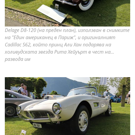
Delage D8-120 (на преден план), използван в снимките
на "Един американец в Париж", и оригиналният
Cadillac S62, който принц Али Хан подарява на
холивудската звезда Рита Хейуърт в чест на...
развода им