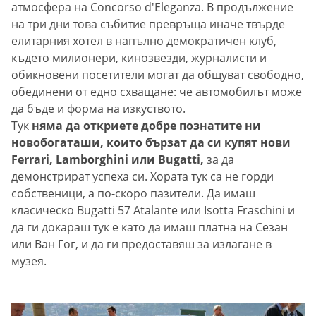
атмосфера на Concorso d'Eleganza. В продължение
на три дни това събитие превръща иначе твърде
елитарния хотел в напълно демократичен клуб,
където милионери, кинозвезди, журналисти и
обикновени посетители могат да общуват свободно,
обединени от едно схващане: че автомобилът може
да бъде и форма на изкуството.
Тук
няма да откриете добре познатите ни
новобогаташи, които бързат да си купят нови
Ferrari, Lamborghini или Bugatti,
за да
демонстрират успеха си. Хората тук са не горди
собственици, а по-скоро пазители. Да имаш
класическо Bugatti 57 Atalante или Isotta Fraschini и
да ги докараш тук е като да имаш платна на Сезан
или Ван Гог, и да ги предоставяш за излагане в
музея.