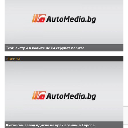
Тези екстри в колите не си струват парите
НОВИНИ
Китайски завод вдигна на крак военни в Европа