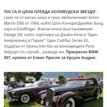
ТУК СА И ЦЯЛА ПЛЕЯДА ХОЛИВУДСКИ ЗВЕЗДИ
-
само че от метал, кожа и гума. Автентичният Aston
Martin DB5 от 1964, който Шон Конъри/Джеймс Бонд
кара в Goldfinger. Фантастично възстановеният
Delаge D8, който партнира на Джийн Кели в "Един
Американец в Париж". Един Cadillac Series 62,
подарък от принц Али Хан за кинозвездата Рита
Хейуърт по случай... развода им.
Прекрасно BMW
507, купено от Елвис Пресли за Урсула Андрес.