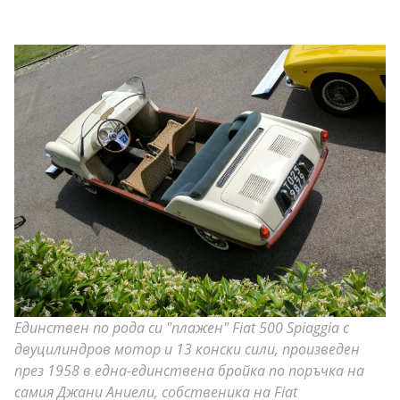
Единствен по рода си "плажен" Fiat 500 Spiaggia с
двуцилиндров мотор и 13 конски сили, произведен
през 1958 в една-единствена бройка по поръчка на
самия Джани Аниели, собственика на Fiat