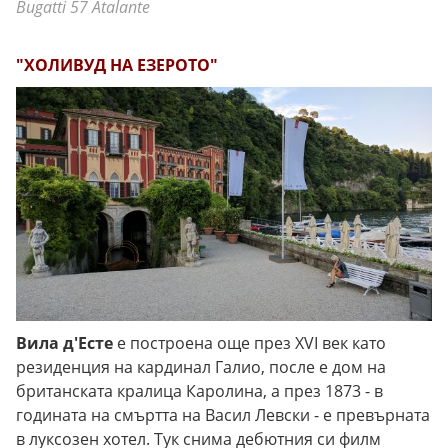
Bugatti 57 Atalante
"ХОЛИВУД НА ЕЗЕРОТО"
Вила д'Eсте
е построена още през XVI век като
резиденция на кардинал Галио, после е дом на
британската кралица Каролина, а през 1873 - в
годината на смъртта на Васил Левски - е превърната
в луксозен хотел. Тук снима дебютния си филм