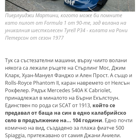
Пиерлуиджи Мартини, когото може би помните
като пилот от Formula 1 от 90-те, зад волана на
уникалния шестколесен Tyrell P34 - колата на Рони
Петерсон от сезон 1977
Тук са състезателни машини, върху чиито волани
някога са лежали ръцете на Стърлинг Мос, Джим
Кларк, Хуан-Мануел Фанджо и Ален Прост. А също и
Rolls-Royce Phantom II, каран навремето от Нелсън
Рокфелер. Рядък Mercedes 540A K Cabriolet,
принадлежал в миналото на Бърни Екълстоун.
Единствен по рода си SCAT от 1913,
който се
предавал от баща на син в едно калабрийско
село в продължение на... 104 години
. Едно почти
комично на вид, създадено за плажа фиатче 500
Spiaggia, притежавано от самия Джани Аниели.