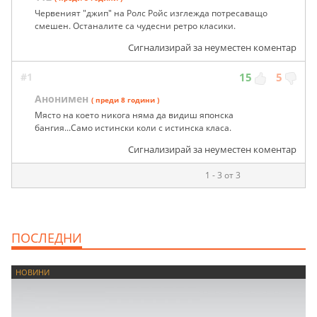
Червеният "джип" на Ролс Ройс изглежда потресаващо
смешен. Останалите са чудесни ретро класики.
Сигнализирай за неуместен коментар
#1
15
5
Анонимен
( преди 8 години )
Място на което никога няма да видиш японска
бангия...Само истински коли с истинска класа.
Сигнализирай за неуместен коментар
1 - 3 от 3
ПОСЛЕДНИ
НОВИНИ