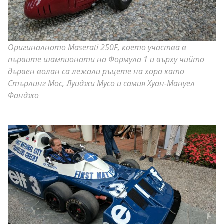
Оригиналното Maserati 250F, което участва в
първите шампионати на Формула 1 и върху чийто
дървен волан са лежали ръцете на хора като
Стърлинг Мос, Луиджи Мусо и самия Хуан-Мануел
Фанджо