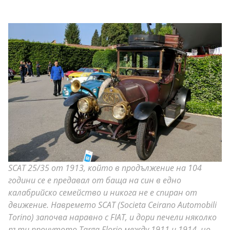
SCAT 25/35 от 1913, който в продължение на 104
години се е предавал от баща на син в едно
калабрийско семейство и никога не е спиран от
движение. Навремето SCAT (Societa Ceirano Automobili
Torino) започва наравно с FIAT, и дори печели няколко
пъти прочутото Targa Florio между 1911 и 1914, но