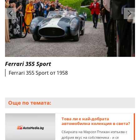
Ferrari 355 Sport
Ferrari 355 Sport oт 1958
Още по темата:
Това ли е най-добрата
автомобилна колекция в света?
Сбирката на Марсел Птижан изпъква с
добрия вкус на собственика - и се