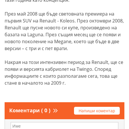
тази година като концепция.
През май 2008 ще бъде световната премиера на
първия SUV на Renault - Koleos. През октомври 2008,
Renault ще пусне новото си купе, произведено на
базата на Laguna. През същия месец ще се появи и
новото поколение на Megane, което ще бъде в две
версии – с три и с пет врати.
Накрая на този интензивен период за Renault, ще се
появи и версията кабриолет на Twingo. Според
информациите с които разполагаме сега, това ще
стане в началото на 2009 г.
Коментари ( 0 )
Напиши коментар