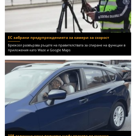
ЕС забрани предупрежденията за камери за скорост
Брюксел развързва ръцете на правителствата за спиране на функции в
приложения като Waze и Google Maps
108-годишна жена поднови шофьорската си книжка