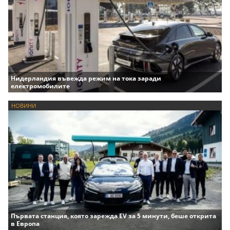
Нидерландия въвежда режим на тока заради
електромобилите
НОВИНИ
Първата станция, която зарежда EV за 5 минути, беше открита
в Европа