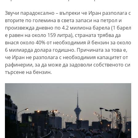
Звучи парадоксално – въпреки че Иран разполага с
вторите по големина в света запаси на петрол и
произвежда дневно по 4.2 милиона барела (1 барел
е равен на около 159 литра), страната трябва да
внася около 40% от необходимия й бензин за около
6 милиарда долара годишно. Причината за това е,
че Иран не разполага с необходимия капацитет от
рафинерии, за да може да задоволи собственото си
търсене на бензин.