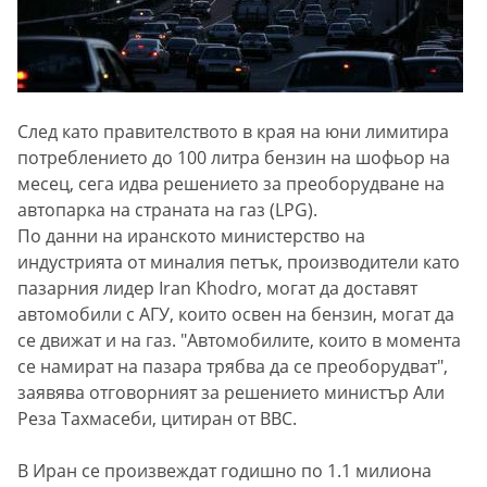
След като правителството в края на юни лимитира
потреблението до 100 литра бензин на шофьор на
месец, сега идва решението за преоборудване на
автопарка на страната на газ (LPG).
По данни на иранското министерство на
индустрията от миналия петък, производители като
пазарния лидер Iran Khodrо, могат да доставят
автомобили с АГУ, които освен на бензин, могат да
се движат и на газ. "Автомобилите, които в момента
се намират на пазара трябва да се преоборудват",
заявява отговорният за решението министър Али
Реза Тахмасеби, цитиран от BBC.
В Иран се произвеждат годишно по 1.1 милиона