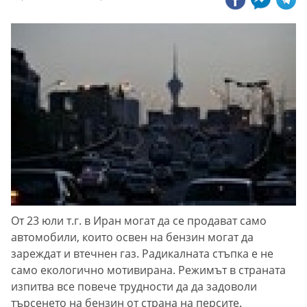
От 23 юли т.г. в Иран могат да се продават само
автомобили, които освен на бензин могат да
зареждат и втечнен газ. Радикалната стъпка е не
само екологично мотивирана. Режимът в страната
изпитва все повече трудности да да задоволи
търсенето на бензин от страна на персите.