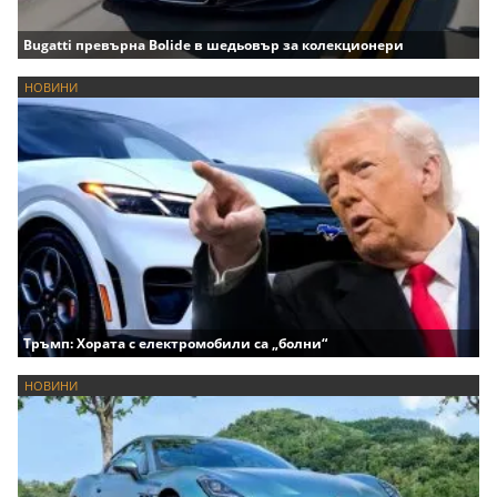
Bugatti превърна Bolide в шедьовър за колекционери
НОВИНИ
Тръмп: Хората с електромобили са „болни“
НОВИНИ