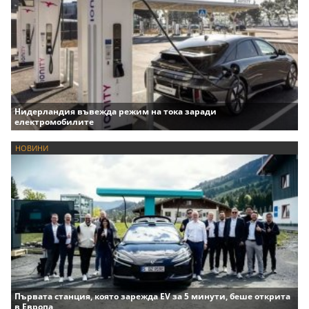
Нидерландия въвежда режим на тока заради
електромобилите
НОВИНИ
Първата станция, която зарежда EV за 5 минути, беше открита
в Европа