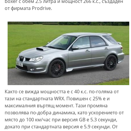
boxer с обем 2.5 литра и мощност 266 к.с., създаден
от фирмата Prodrive.
Както се вижда мощността е с 40 к.с. по-голяма от
тази на стандартната WRX. Повишен с 25% е и
максималния въртящ момент. Тази промяна
позволява по-добра динамика, като ускорението от
място до 100 км/час при версия GB е 5.3 секунди,
докато при стандартната версия е 5.9 секунди. От