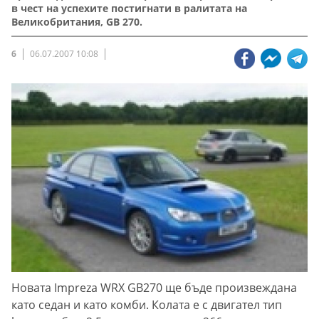
в чест на успехите постигнати в ралитата на
Великобритания, GB 270.
6
06.07.2007 10:08
Новата Impreza WRХ GB270 ще бъде произвеждана
като седан и като комби. Колата e с двигател тип