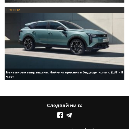
НОВИНИ
Бензиново завръщане: Най-интересните бъдещи коли с ДВГ - II
част
Следвай ни в: