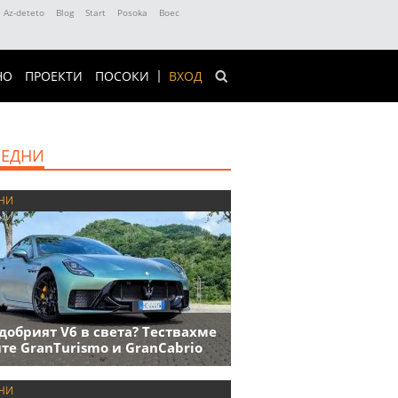
Az-deteto
Blog
Start
Posoka
Boec
НО
ПРОЕКТИ
ПОСОКИ
ВХОД
ЕДНИ
НИ
добрият V6 в света? Тествахме
те GranTurismo и GranCabrio
НИ