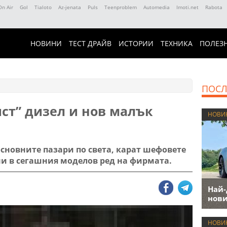
On Air
Gol
Tialoto
Az-jenata
Puls
Teenproblem
Automedia
Imoti.net
Rabota
НОВИНИ
ТЕСТ ДРАЙВ
ИСТОРИИ
ТЕХНИКА
ПОЛЕЗ
ПОСЛ
ист” дизел и нов малък
НОВИ
новните пазари по света, карат шефовете
ни в сегашния моделов ред на фирмата.
Най-
нови
НОВИ