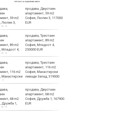
продава, Двустаен
ЦСКА
апартамент, 59 m2
перл
София, Люлин 3, 117000
мачо
EUR
близ
продава, Тристаен
Мачо
апартамент, 89 m2
теле
София, Младост 4,
авгу
250000 EUR
продава, Тристаен
Левс
апартамент, 116 m2
мача
София, Манастирски
Прич
ливади Запад, 319000
Евро
БФС
продава, Двустаен
Олим
апартамент, 68 m2
офер
София, Дружба 1, 167900
Левс
EUR
кате