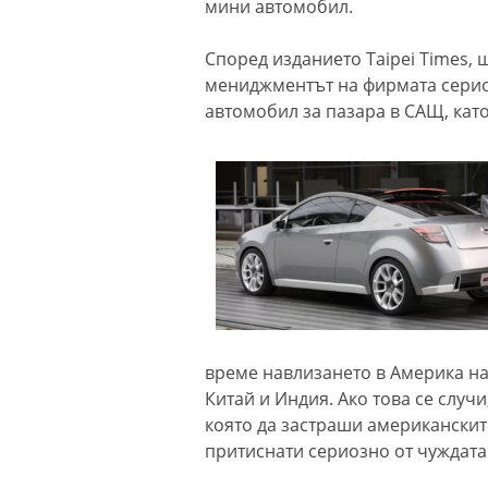
мини автомобил.
Според изданието Taipei Times, 
мениджментът на фирмата серио
автомобил за пазара в САЩ, като
време навлизането в Америка на
Китай и Индия. Ако това се случ
която да застраши американскит
притиснати сериозно от чуждат