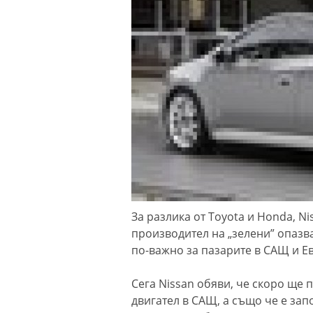
За разлика от Toyota и Honda, N
производител на „зелени” опазв
по-важно за пазарите в САЩ и Е
Сега Nissan обяви, че скоро ще 
двигател в САЩ, а също че е за