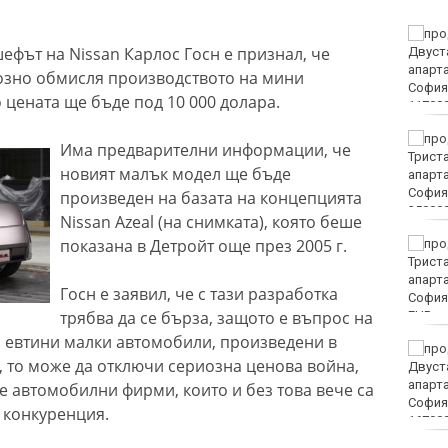
Петролът поскъпва
шефът на Nissan Карлос Госн е признал, че
заради опасенията от
ограничителни мерки в
зно обмисля производството на мини
Ормузкия проток
 цената ще бъде под 10 000 долара.
134 пожара са
Има предварителни информации, че
ликвидирани за
новият малък модел ще бъде
последното денонощие
в страната
произведен на базата на концепцията
Nissan Azeal (на снимката), която беше
показана в Детройт още през 2005 г.
Хороскоп за 8 август
2026
Госн е заявил, че с тази разработка
трябва да се бърза, защото е въпрос на
EUR
 евтини малки автомобили, произведени в
Увеличават се
и, то може да отключи сериозна ценова война,
сигналите към спешния
телефон
е автомобилни фирми, които и без това вече са
а конкуренция.