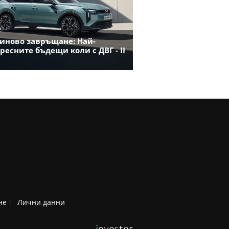
иново завръщане: Най-
ресните бъдещи коли с ДВГ - II
не
Лични данни