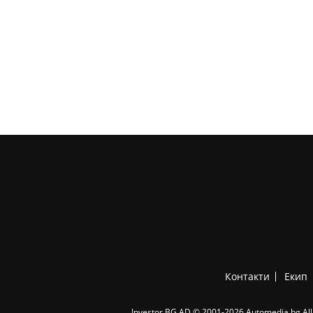
Контакти
Екип
Investor.BG AD © 2001-2026 Automedia.bg All 