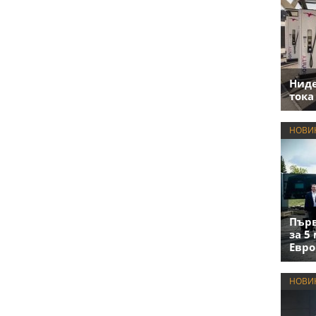
Нид
тока
НОВИ
Първ
за 5
Евро
НОВИ