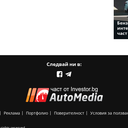
Бенз
инте
част
Следвай ни в:
Реклама
Портфолио
Поверителност
Условия за ползва
rights reserved.