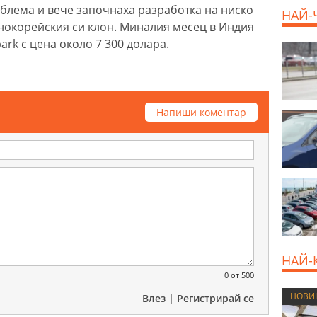
облема и вече започнаха разработка на ниско
НАЙ-
нокорейския си клон. Миналия месец в Индия
ark с цена около 7 300 долара.
800 E
Напиши коментар
НАЙ-
0
от 500
НОВИ
Влез
|
Регистрирай се