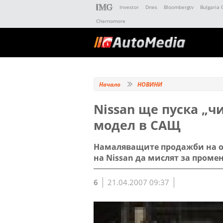
Investor
Dnes
Bloombergtv
Bulgaria 
Chernomore
Начало
НОВИНИ
Nissan ще пуска „ч
модел в САЩ
Намаляващите продажби на ос
на Nissan да мислят за проме
6
21.04.2007 09:37