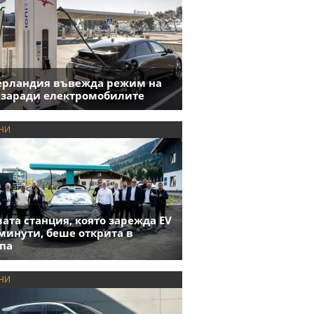
ерландия въвежда режим на
 заради електромобилите
НИ
ата станция, която зарежда EV
 минути, беше открита в
па
НИ