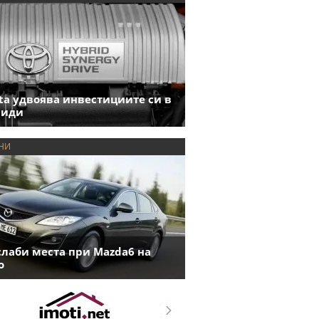
ta удвоява инвестициите си в
риди
НИ
слаби места при Mazda6 на
о