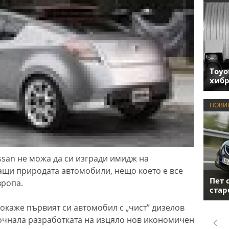
Toyo
хиб
НОВИ
issan не можа да си изгради имидж на
ащи природата автомобили, нещо което е все
Пет 
вропа.
стар
покаже първият си автомобил с „чист” дизелов
почнала разработката на изцяло нов икономичен