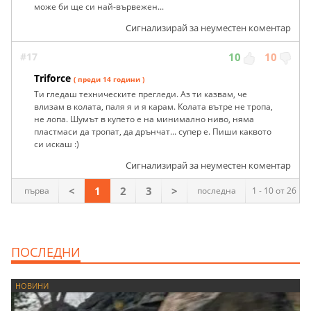
може би ще си най-вървежен...
Сигнализирай за неуместен коментар
#17
10
10
Triforce
( преди 14 години )
Ти гледаш техническите прегледи. Аз ти казвам, че
влизам в колата, паля я и я карам. Колата вътре не тропа,
не лопа. Шумът в купето е на минимално ниво, няма
пластмаси да тропат, да дрънчат... супер е. Пиши каквото
си искаш :)
Сигнализирай за неуместен коментар
<
1
2
3
>
първа
последна
1 - 10 от 26
ПОСЛЕДНИ
НОВИНИ