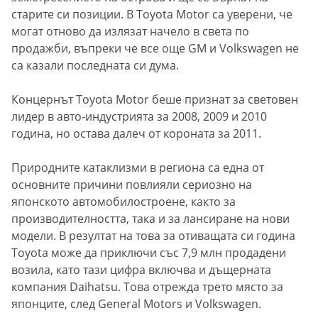
старите си позиции. В Toyota Motor са уверени, че
могат отново да излязат начело в света по
продажби, въпреки че все още GM и Volkswagen не
са казали последната си дума.
Концернът Toyota Motor беше признат за световен
лидер в авто-индустрията за 2008, 2009 и 2010
година, но остава далеч от короната за 2011.
Природните катаклизми в региона са една от
основните причини повлияли сериозно на
японското автомобилостроене, както за
производителността, така и за лансиране на нови
модели. В резултат на това за отиващата си година
Toyota може да приключи със 7,9 млн продадени
возила, като тази цифра включва и дъщерната
компания Daihatsu. Това отрежда трето място за
японците, след General Motors и Volkswagen.