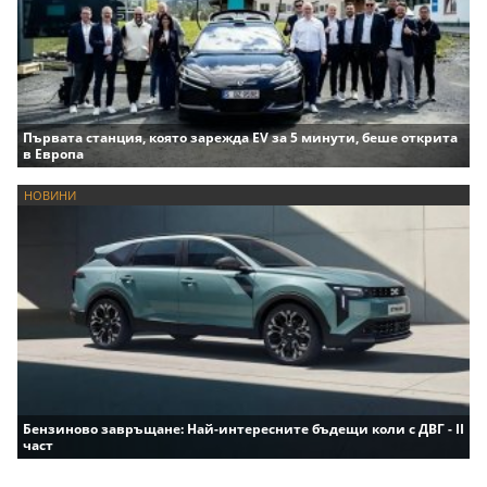
Първата станция, която зарежда EV за 5 минути, беше открита
в Европа
НОВИНИ
Бензиново завръщане: Най-интересните бъдещи коли с ДВГ - II
част