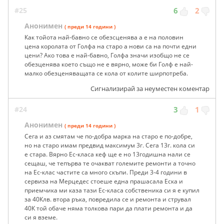
#25
6
2
Анонимен
( преди 14 години )
Как тойота най-бавно се обезсценява а е на половин
цена королата от Голфа на старо а нови са на почти едни
цени? Ако това е най-бавно, Голфа значи изобщо не се
обезценява което също не е вярно, може би Голф е най-
малко обезценяващата се кола от колите ширпотреба.
Сигнализирай за неуместен коментар
#24
3
1
Анонимен
( преди 14 години )
Сега и аз смятам че по-добра марка на старо е по-добре,
но на старо имам предвид максимум 3г. Сега 13г. кола си
е стара. Вярно Ес-класа кеф ще е но 13годишна нали се
сещаш, че тепърва те очакват големите ремонти а точно
на Ес-клас частите са много скъпи. Преди 3-4 години в
сервиза на Мерцедес стоеше една прашасала Еска и
приемчика ми каза тази Ес-класа собственика си я е купил
за 40Клв. втора ръка, повредила се и ремонта и струвал
40К той обаче няма толкова пари да плати ремонта и да
си я вземе.