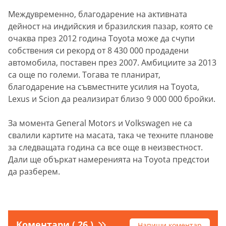
Междувременно, благодарение на активната
дейност на индийския и бразилския пазар, която се
очаква през 2012 година Toyota може да счупи
собствения си рекорд от 8 430 000 продадени
автомобила, поставен през 2007. Амбициите за 2013
са още по големи. Тогава те планират,
благодарение на съвместните усилия на Toyota,
Lexus и Scion да реализират близо 9 000 000 бройки.
За момента General Motors и Volkswagen не са
свалили картите на масата, така че техните планове
за следващата година са все още в неизвестност.
Дали ще объркат намеренията на Toyota предстои
да разберем.
Коментари ( 26 )
Напиши коментар