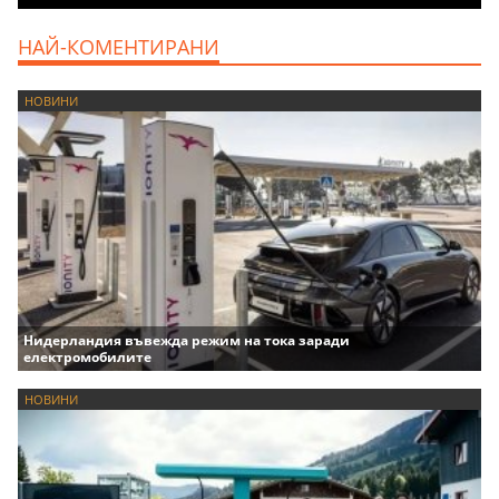
НАЙ-КОМЕНТИРАНИ
НОВИНИ
Нидерландия въвежда режим на тока заради
електромобилите
НОВИНИ