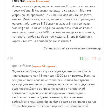
Triforce
( преди 14 години )
Човек, аз не я купих, за да се гъзарея. Второ - ти го написа
- вози хубаво. В Казанлък пътищата са ужасни. Мен ме
устройва! За продажба - ами вечно моя или не, каквото,
такова. Имаше лев, взех я, карам я. Това е. Като реша да я
махам, набутвам се 3-4 бона и я махам. И тука си прав.
Ама кефа цена няма. Кефа, да карам тази голяма кола е
много по-голям от на БМВ 5, което карам даже в момента,
че колата трябва да бъде прегледана. Вчера и Королата
карах и ми стана лошо.Кефа цена няма!!!
Сигнализирай за неуместен коментар
#18
12
11
до: Triforce
( преди 14 години )
Отдавна разбрах,че си доста глупав,но не мислех,че си
чак толкова,та чак 13 годишен S320 да си вземеш!Нали се
сещаш,че тази кола вече става вечно твоя.Ако тръгнеш
да е продаваш ще си яко вътре,ако е караш и поддържаш
още повече.Друг е въпроса,че колата е тегава,слаб
двигател,ръждясва,скъпа поддръжка,ненадеждна и
т.н.Все лоши неща.Единственото добро е че вози
добре.Мен специално би ме било срам да се хваля с такъв
автомобил,но за теб явно е гордост.Във вашето село