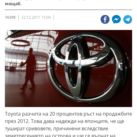
мащаб.
16298
22.12.2011 15:04
Toyota разчита на 20 процентов ръст на продажбите
през 2012. Това дава надежди на японците, че ще
тушират сривовете, причинени вследствие
земетресението на острова и ще се върнат на