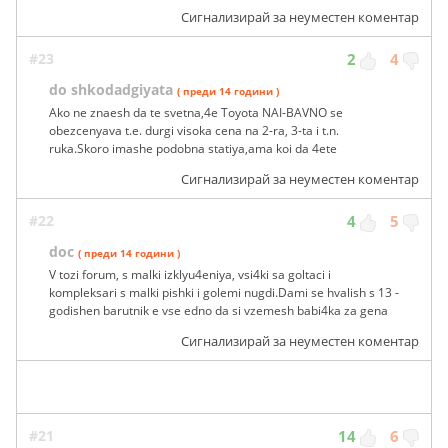
Сигнализирай за неуместен коментар
#23
2
4
do shkodadgiyata
( преди 14 години )
Ako ne znaesh da te svetna,4e Toyota NAI-BAVNO se
obezcenyava t.e. durgi visoka cena na 2-ra, 3-ta i t.n.
ruka.Skoro imashe podobna statiya,ama koi da 4ete
Сигнализирай за неуместен коментар
#22
4
5
doc
( преди 14 години )
V tozi forum, s malki izklyu4eniya, vsi4ki sa goltaci i
kompleksari s malki pishki i golemi nugdi.Dami se hvalish s 13 -
godishen barutnik e vse edno da si vzemesh babi4ka za gena
Сигнализирай за неуместен коментар
#21
14
6