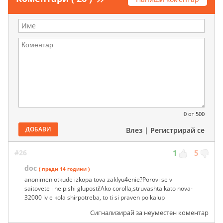
0
от 500
ДОБАВИ
Влез
|
Регистрирай се
#26
1
5
doc
( преди 14 години )
anonimen otkude izkopa tova zaklyu4enie?Porovi se v
saitovete i ne pishi gluposti!Ako corolla,struvashta kato nova-
32000 lv e kola shirpotreba, to ti si praven po kalup
Сигнализирай за неуместен коментар