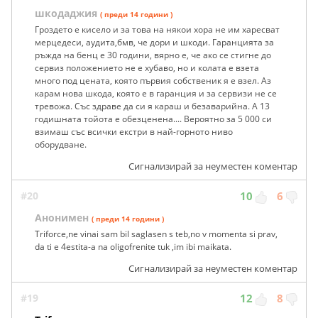
шкодаджия
( преди 14 години )
Гроздето е кисело и за това на някои хора не им харесват
мерцедеси, аудита,бмв, че дори и шкоди. Гаранцията за
ръжда на бенц е 30 години, вярно е, че ако се стигне до
сервиз положението не е хубаво, но и колата е взета
много под цената, която първия собственик я е взел. Аз
карам нова шкода, която е в гаранция и за сервизи не се
тревожа. Със здраве да си я караш и безаварийна. А 13
годишната тойота е обезценена.... Вероятно за 5 000 си
взимаш със всички екстри в най-горното ниво
оборудване.
Сигнализирай за неуместен коментар
#20
10
6
Анонимен
( преди 14 години )
Triforce,ne vinai sam bil saglasen s teb,no v momenta si prav,
da ti e 4estita-a na oligofrenite tuk ,im ibi maikata.
Сигнализирай за неуместен коментар
#19
12
8