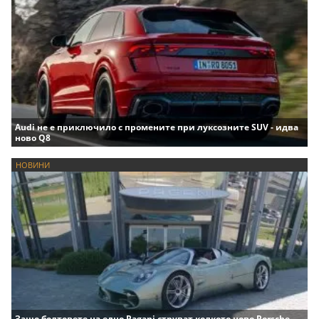
Audi не е приключило с промените при луксозните SUV - идва
ново Q8
НОВИНИ
Защо болтовете на едно Pagani струват колкото ново Porsche