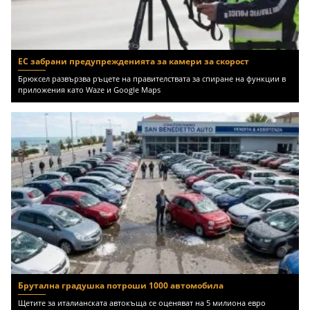
ЕС забрани предупрежденията за камери за скорост
Брюксел развързва ръцете на правителствата за спиране на функции в
приложения като Waze и Google Maps
Брутална градушка потроши 1000 автомобила
Щетите за италианската автокъща се оценяват на 5 милиона евро