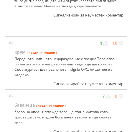
ти се дигне предницата и ти въртят колелата във въздуха
е много забавно.Иначе изглежда добре опелчето.
Сигнализирай за неуместен коментар
#8
4
10
Крум
( преди 14 години )
Поредното напънато недоразумение с предно.Това освен
по магистралите направо незнам къде още ще го карат.
Със сигурност ще предпочета Insignia OPC, нищо чее е с
халдекс.
Сигнализирай за неуместен коментар
#7
7
0
бавареца
( преди 14 години )
браво на опел - изглежда това ще стане култова кола.
трябваше само и един 8степенен автоматик да сложат.
хихи
Сигнализирай за неуместен коментар