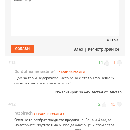
0
от 500
ДОБАВИ
Влез
|
Регистрирай се
#13
11
1
Do dolnia nerazbira4
( преди 14 години )
Щом за теб и недоразумението рено е еталон /за нещо??/
- ясно е колко разбираш от коли!
Сигнализирай за неуместен коментар
#12
2
13
razbirach
( преди 14 години )
Опел не го разбрат предното предаване. Рено и Форд са
майсторите! Другите има много да учат още. И тази астра