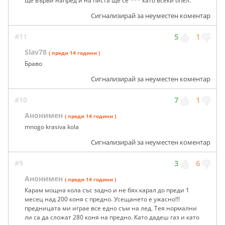
ще върви напред и на писта ще се *** като всеки опел.
Сигнализирай за неуместен коментар
#11
5
1
Slav78
( преди 14 години )
Браво
Сигнализирай за неуместен коментар
#10
7
1
Анонимен
( преди 14 години )
mnogo krasiva kola
Сигнализирай за неуместен коментар
#9
3
6
Анонимен
( преди 14 години )
Карам мощна кола със задно и не бях карал до преди 1
месец над 200 коня с предно. Усещането е ужасно!!!
предницата ми играе все едно съм на лед. Тея нормални
ли са да сложат 280 коня на предно. Като дадеш газ и като