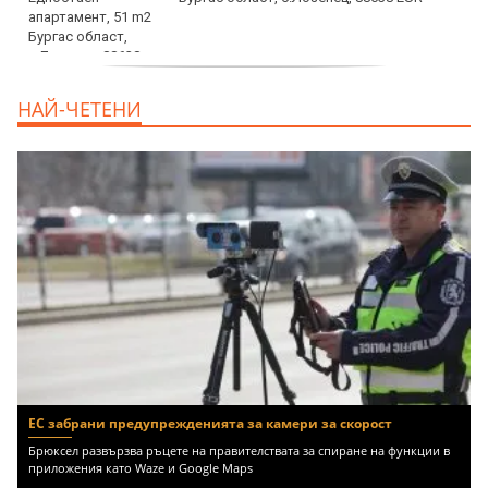
продава, Едностаен апартамент, 39 m2
НАЙ-ЧЕТЕНИ
Бургас област, к.к.Слънчев Бряг, 65500
EUR
ЕС забрани предупрежденията за камери за скорост
Брюксел развързва ръцете на правителствата за спиране на функции в
приложения като Waze и Google Maps