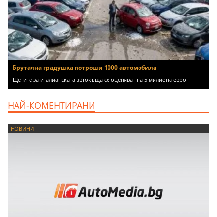
Брутална градушка потроши 1000 автомобила
Щетите за италианската автокъща се оценяват на 5 милиона евро
НАЙ-КОМЕНТИРАНИ
НОВИНИ