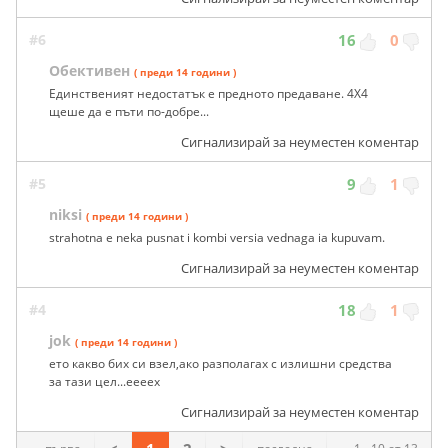
#6
16
0
Обективен
( преди 14 години )
Единственият недостатък е предното предаване. 4Х4
щеше да е пъти по-добре...
Сигнализирай за неуместен коментар
#5
9
1
niksi
( преди 14 години )
strahotna e neka pusnat i kombi versia vednaga ia kupuvam.
Сигнализирай за неуместен коментар
#4
18
1
jok
( преди 14 години )
ето какво бих си взел,ако разполагах с излишни средства
за тази цел...еееех
Сигнализирай за неуместен коментар