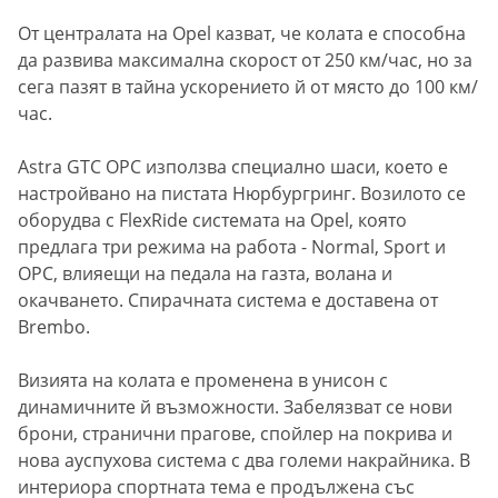
От централата на Opel казват, че колата е способна
да развива максимална скорост от 250 км/час, но за
сега пазят в тайна ускорението й от място до 100 км/
час.
Astra GTC OPC използва специално шаси, което е
настройвано на пистата Нюрбургринг. Возилото се
оборудва с FlexRide системата на Opel, която
предлага три режима на работа - Normal, Sport и
OPC, влияещи на педала на газта, волана и
окачването. Спирачната система е доставена от
Brembo.
Визията на колата е променена в унисон с
динамичните й възможности. Забелязват се нови
брони, странични прагове, спойлер на покрива и
нова ауспухова система с два големи накрайника. В
интериора спортната тема е продължена със