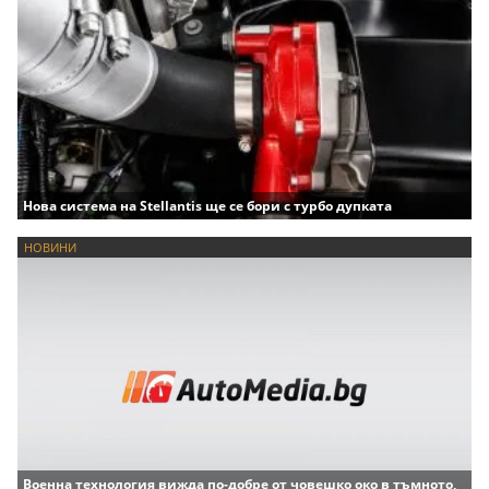
Нова система на Stellantis ще се бори с турбо дупката
НОВИНИ
Военна технология вижда по-добре от човешко око в тъмното,