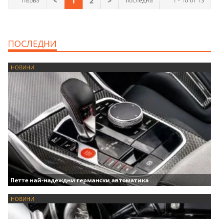
<
1
2
>
първа
последна
1 - 10 от 13
ПОСЛЕДНИ
НОВИНИ
Петте най-надеждни германски автоматика
НОВИНИ