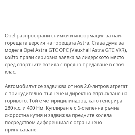
Opel разпространи снимки и информация за най-
горещата версия на горещата Astra. Става дума за
модела Opel Astra GTC OPC (Vauxhall Astra GTC VXR),
който прави сериозна заявка за лидерското място
сред спортните возила с предно предаване в своя
клас.
Автомобилът се задвижва от нов 2.0-литров агрегат
с принудително пълнене и директно впръскване на
горивото. Той е четирицилиндров, като генерира
280 к.с. и 400 Нм. Куплиран е с 6-степенна ръчна
скоростна кутия и задвижва предните колела
посредством диференциал с ограничено
приплъзване.