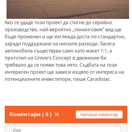
Ако се удаде този проект да стигне до серийно
производство, най-вероятно „тюнинговия" вид ще
бъде променен и ще изглежда доста по-стандартно,
заради поддържане на ниските разходи. Засега
автомобила съществува само като макет 1:1, а
прототип на Univers Concept в движение би
трябвало да се появи това лято. Съдбата на този
интересен проект ще зависи изцяло от интереса на
потенциалните инвеститори, пише Caradisiac.
Коментари ( 0 )
Напиши коментар