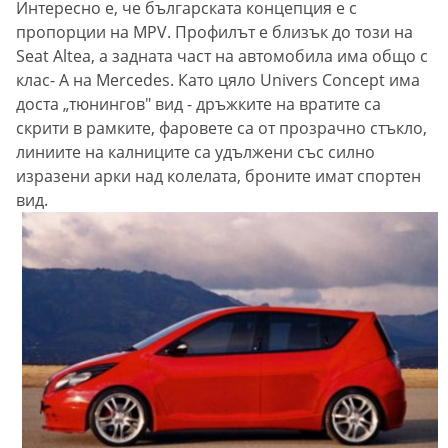
Интересно е, че българската концепция е с
пропорции на MPV. Профилът е близък до този на
Seat Altea, а задната част на автомобила има общо с
клас- А на Mercedes. Като цяло Univers Concept има
доста „тюнингов" вид - дръжките на вратите са
скрити в рамките, фаровете са от прозрачно стъкло,
линиите на калниците са удължени със силно
изразени арки над колелата, броните имат спортен
вид.