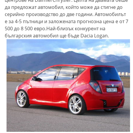
центрове на DaimlerChrysler. Целта на двамата беше
да предложат автомобил, който може да стигне до
серийно производство до две години. Автомобилът
е за 4-5 пътници и заложената прогнозна цена е от 7
500 до 8 500 евро.Най-близък конкурент на
българския автомобил ще бъде Dacia Logan.