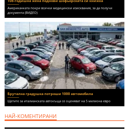
108-годишна жена поднови шофьорската си книжка
Американката покри всички медицински изисквания, за да получи
документа (ВИДЕО)
Брутална градушка потроши 1000 автомобила
Щетите за италианската автокъща се оценяват на 5 милиона евро
НАЙ-КОМЕНТИРАНИ