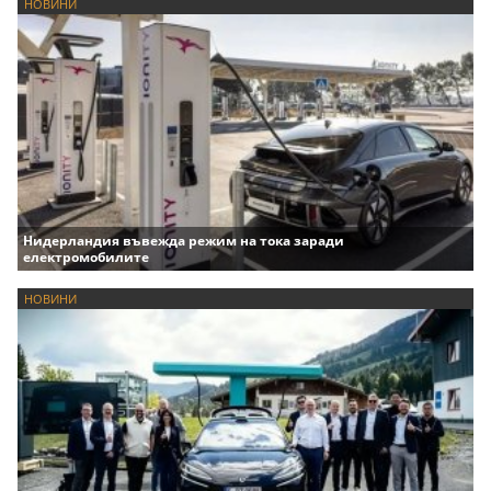
НОВИНИ
Нидерландия въвежда режим на тока заради
електромобилите
НОВИНИ