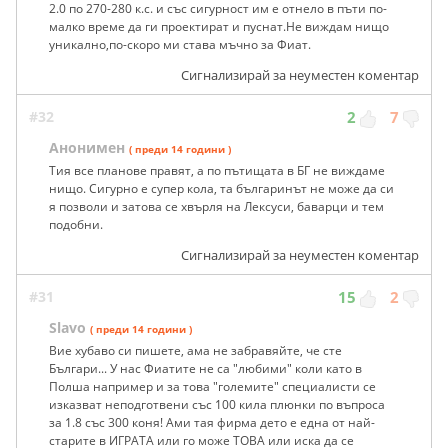
2.0 по 270-280 к.с. и със сигурност им е отнело в пъти по-
малко време да ги проектират и пуснат.Не виждам нищо
уникално,по-скоро ми става мъчно за Фиат.
Сигнализирай за неуместен коментар
#32
2
7
Анонимен
( преди 14 години )
Тия все планове правят, а по пътищата в БГ не виждаме
нищо. Сигурно е супер кола, та българинът не може да си
я позволи и затова се хвърля на Лексуси, баварци и тем
подобни.
Сигнализирай за неуместен коментар
#31
15
2
Slavo
( преди 14 години )
Вие хубаво си пишете, ама не забравяйте, че сте
Българи... У нас Фиатите не са "любими" коли като в
Полша например и за това "големите" специалисти се
изказват неподготвени със 100 кила плюнки по въпроса
за 1.8 със 300 коня! Ами тая фирма дето е една от най-
старите в ИГРАТА или го може ТОВА или иска да се