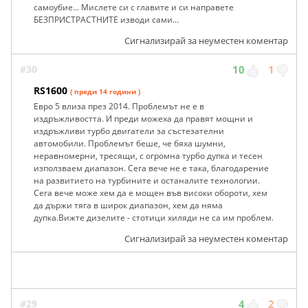
самоубие... Мислете си с главите и си направете
БЕЗПРИСТРАСТНИТЕ изводи сами...
Сигнализирай за неуместен коментар
#30
10
1
RS1600
( преди 14 години )
Евро 5 влиза през 2014. Проблемът не е в
издръжливостта. И преди можеха да правят мощни и
издръжливи турбо двигатели за състезателни
автомобили. Проблемът беше, че бяха шумни,
неравномерни, тресящи, с огромна турбо дупка и тесен
използваем диапазон. Сега вече не е така, благодарение
на развитието на турбините и останалите технологии.
Сега вече може хем да е мощен във високи обороти, хем
да държи тяга в широк диапазон, хем да няма
дупка.Вижте дизелите - стотици хиляди не са им проблем.
Сигнализирай за неуместен коментар
#29
4
2