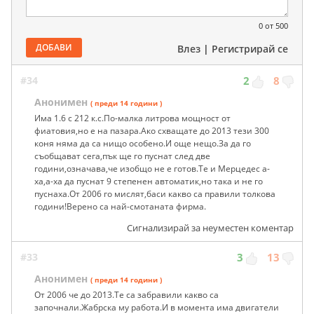
0
от 500
ДОБАВИ
Влез
|
Регистрирай се
#34
2
8
Анонимен
( преди 14 години )
Има 1.6 с 212 к.с.По-малка литрова мощност от
фиатовия,но е на пазара.Ако схващате до 2013 тези 300
коня няма да са нищо особено.И още нещо.За да го
съобщават сега,пък ще го пуснат след две
години,означава,че изобщо не е готов.Те и Мерцедес а-
ха,а-ха да пуснат 9 степенен автоматик,но така и не го
пуснаха.От 2006 го мислят,баси какво са правили толкова
години!Верено са най-смотаната фирма.
Сигнализирай за неуместен коментар
#33
3
13
Анонимен
( преди 14 години )
От 2006 че до 2013.Те са забравили какво са
започнали.Жабрска му работа.И в момента има двигатели