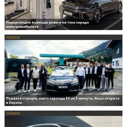
Нидерландия въвежда режим на тока заради
електромобилите
НОВИНИ
Първата станция, която зарежда EV за 5 минути, беше открита
в Европа
НОВИНИ