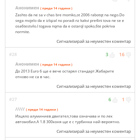
Анонимен
( преди 14 години )
Zashto da ne sa v chas bre momko,ot 2006 rabotqt na nego.Do
sega mojelo da e izlqzal no poradi nz kakvi pre4ini tova ne se e
osa6testvilo.I togava nqma da e ostarql spoko,6te pokriva
normite.
Сигнализирай за неуместен коментар
#28
3
16
Анонимен
( преди 14 години )
До 2013 Euro 6 ще е вече остарял стандарт.Жабарите
отново не са в час.
Сигнализирай за неуместен коментар
#27
6
1
/////
( преди 14 години )
Изцяло алуминиев двигател,това означава и по лек
автомобил.А 1.8 300коня ще е с турбинка най-вероятно.
Сигнализирай за неуместен коментар