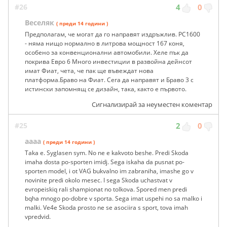
#26
4
0
Веселяк
( преди 14 години )
Предполагам, че могат да го направят издръжлив. РС1600
- няма нищо нормално в литрова мощност 167 коня,
особено за конвенционални автомобили. Хеле пък да
покрива Евро 6 Много инвестиции в развойна дейнсот
имат Фиат, чета, че пак ще въвеждат нова
платформа.Браво на Фиат. Сега да направят и Браво 3 с
истински запомнящ се дизайн, така, както е първото.
Сигнализирай за неуместен коментар
#25
2
0
aaaa
( преди 14 години )
Taka e. Syglasen sym. No ne e kakvoto beshe. Predi Skoda
imaha dosta po-sporten imidj. Sega iskaha da pusnat po-
sporten model, i ot VAG bukvalno im zabraniha, imashe go v
novinite predi okolo mesec. I sega Skoda uchastvat v
evropeiskiq rali shampionat no tolkova. Spored men predi
bqha mnogo po-dobre v sporta. Sega imat uspehi no sa malko i
malki. Ve4e Skoda prosto ne se asociira s sport, tova imah
vpredvid.