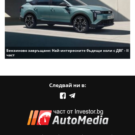
Бензиново завръщане: Най-интересните бъдещи коли с ДВГ - II
част
Следвай ни в: