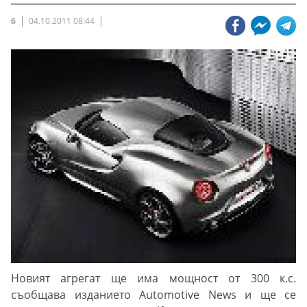
6
04.10.2011 08:44
Новият агрегат ще има мощност от 300 к.с.
съобщава изданието Automotive News и ще се