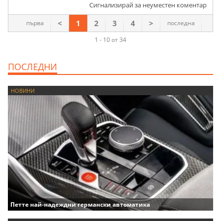
Сигнализирай за неуместен коментар
<
1
2
3
4
>
първа
последна
1 - 10 от 34
ПОСЛЕДНИ
НОВИНИ
Петте най-надеждни германски автоматика