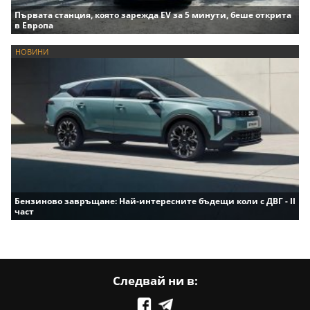
Първата станция, която зарежда EV за 5 минути, беше открита
в Европа
НОВИНИ
Бензиново завръщане: Най-интересните бъдещи коли с ДВГ - II
част
Следвай ни в: