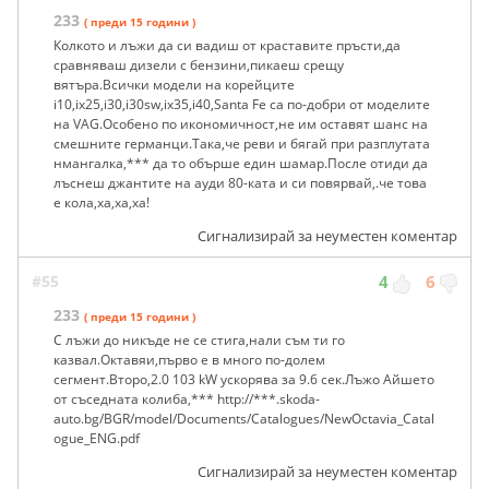
233
( преди 15 години )
Колкото и лъжи да си вадиш от краставите пръсти,да
сравняваш дизели с бензини,пикаеш срещу
вятъра.Всички модели на корейците
i10,ix25,i30,i30sw,ix35,i40,Santa Fe са по-добри от моделите
на VAG.Особено по икономичност,не им оставят шанс на
смешните германци.Така,че реви и бягай при разплутата
нмангалка,*** да то обърше един шамар.После отиди да
лъснеш джантите на ауди 80-ката и си повярвай,.че това
е кола,ха,ха,ха!
Сигнализирай за неуместен коментар
#55
4
6
233
( преди 15 години )
С лъжи до никъде не се стига,нали съм ти го
казвал.Октавяи,първо е в много по-долем
сегмент.Второ,2.0 103 kW ускорява за 9.6 сек.Лъжо Айшето
от съседната колиба,*** http://***.skoda-
auto.bg/BGR/model/Documents/Catalogues/NewOctavia_Catal
ogue_ENG.pdf
Сигнализирай за неуместен коментар