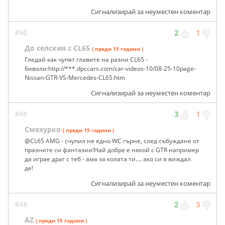
Сигнализирай за неуместен коментар
#50
2
1
До селския с CL65
( преди 15 години )
Гледай как чупят главите на разни CL65 -
биволи:http://***.dpccars.com/car-videos-10/08-25-10page-
Nissan-GTR-VS-Mercedes-CL65.htm
Сигнализирай за неуместен коментар
#49
3
1
Смехурко
( преди 15 години )
@CL65 AMG - счупил не едно WC гърне, след събуждане от
празните си фантазии!Най добре е някой с GTR например
да играе драг с теб - ама за колата ти.... ако си я виждал
де!
Сигнализирай за неуместен коментар
#48
2
3
AZ
( преди 15 години )