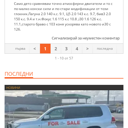
Само дето сравнявам точно атмосферни двигатели и то с
по-малко конски сили и по-стари модификации от този
глокник.Лагуна 2.0 140 к.с. 9.1, Ц5 2.0 143 к.с. 9.7, бмв3 2.0
150 к.с. 9.4 и т.н.Фокус 1.6 115 к.с 10.8 ,i30 1.6 126 к.с.
11.1,старото браво с 103 коня ускорява като новото и30 с
126.
Сигнализирай за неуместен коментар
<
1
2
3
4
>
първа
последна
1 - 10 от 57
ПОСЛЕДНИ
НОВИНИ