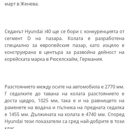
март в Женева.
Седанът Hyundai i40 ще се бори с конкуренцията от
сегмент D на пазара. Колата е разработена
специално за европейския пазар, като изцяло е
конструирана в центъра за развойна дейност на
корейската марка в Рюселсхайм, Германия.
Разстоянието между осите на автомобила е 2770 мм.
Г седалките до тавана на колата разстоянието е
доста щедро, 1025 мм, така е и на равнището на
раменете на водача и пътника на предната седалка
е 1455 мм. Дължината на колата е 4740 мм. Според
Hyundai тези показатели са сред най-добрите в този
клас.