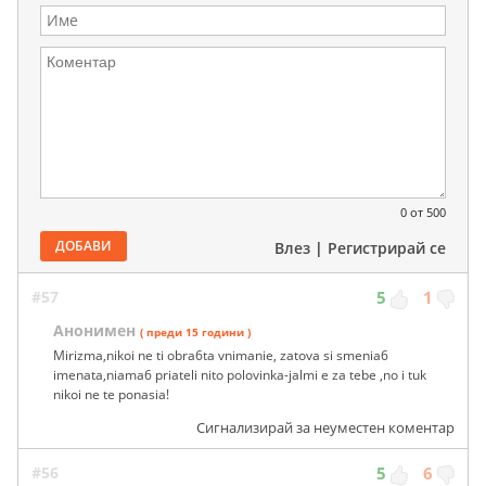
0
от 500
ДОБАВИ
Влез
|
Регистрирай се
#57
5
1
Анонимен
( преди 15 години )
Mirizma,nikoi ne ti obra6ta vnimanie, zatova si smenia6
imenata,niama6 priateli nito polovinka-jalmi e za tebe ,no i tuk
nikoi ne te ponasia!
Сигнализирай за неуместен коментар
#56
5
6