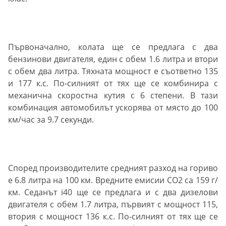
Първоначално, колата ще се предлага с два
бензинови двигателя, един с обем 1.6 литра и втори
с обем два литра. Тяхната мощност е съответно 135
и 177 к.с. По-силният от тях ще се комбинира с
механична скоростна кутия с 6 степени. В тази
комбинация автомобилът ускорява от място до 100
км/час за 9.7 секунди.
Според производителите средният разход на гориво
е 6.8 литра на 100 км. Вредните емисии СО2 са 159 г/
км. Седанът i40 ще се предлага и с два дизелови
двигателя с обем 1.7 литра, първият с мощност 115,
втория с мощност 136 к.с. По-силният от тях ще се