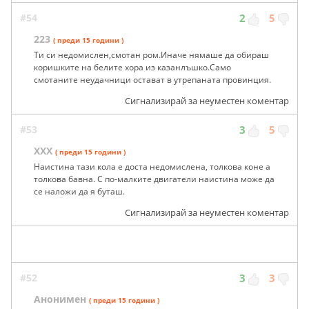
#54
2
5
223
( преди 15 години )
Ти си недомислен,смотан ром.Иначе нямаше да обираш
коришките на белите хора из казанлъшко.Само
смотаните неудачници остават в утрепаната провинция.
Сигнализирай за неуместен коментар
#53
3
5
ХХХ
( преди 15 години )
Наистина тази кола е доста недомислена, толкова коне а
толкова бавна. С по-малките двигатели наистина може да
се наложи да я буташ.
Сигнализирай за неуместен коментар
#52
3
3
Анонимен
( преди 15 години )