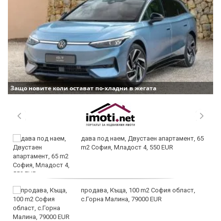
Защо новите коли остават по-хладни в жегата
дава под наем, Двустаен апартамент, 65
m2 София, Младост 4, 550 EUR
продава, Къща, 100 m2 София област,
с.Горна Малина, 79000 EUR