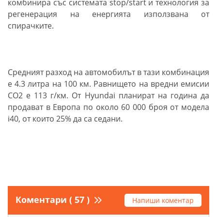
комбинира със системата stop/start и технология за
регенерация на енергията използвана от
спирачките.
Средният разход на автомобилът в тази комбинация
е 4.3 литра на 100 км. Равнището на вредни емисии
СО2 е 113 г/км. От Hyundai планират на година да
продават в Европа по около 60 000 броя от модела
i40, от които 25% да са седани.
Коментари ( 57 )
Напиши коментар