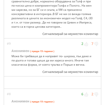
сравнително добре, нормално оборудвана за Голф и при
по-ниска цена е компроментира Голфа и Полото.. На мен
ми харесва, но за БГ си е скъпа, а VW са прекалено
консервативни в интериора..В БГ не ми се вижда голяма
разликата в цените за икономичен модел на Голф, С4, i30
и т.н. от този размер.. Да не говорим за Цивик и Импреса,
които са в горна ценова категория..
Сигнализирай за неуместен коментар
#9
2
7
Анонимен
( преди 15 години )
Може би трябваше да я направят по- широка, пък даже и
по-дълга и тогава щеше да ми хареса много. Иначе тая
класическа форма, от която тръгва и Порше е вечна.
Сигнализирай за неуместен коментар
#8
6
2
Анонимен
( преди 15 години )