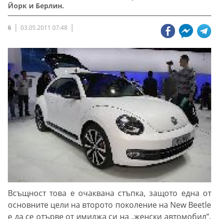
Йорк и Берлин.
6
03.05.2011 07:48
Всъщност това е очаквана стъпка, защото една от
основните цели на второто поколение на New Beetle
е да се отърве от имиджа си на „женски автомобил”.