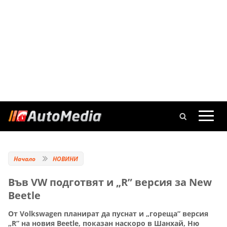
Начало
НОВИНИ
Във VW подготвят и „R” версия за New
Beetle
От Volkswagen планират да пуснат и „гореща” версия
„R” на новия Beetle, показан наскоро в Шанхай, Ню