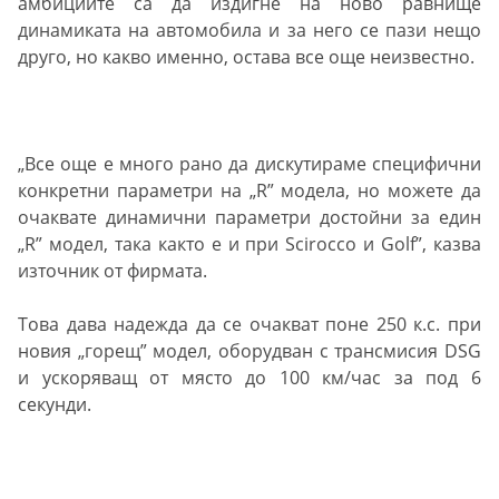
амбициите са да издигне на ново равнище
динамиката на автомобила и за него се пази нещо
друго, но какво именно, остава все още неизвестно.
„Все още е много рано да дискутираме специфични
конкретни параметри на „R” модела, но можете да
очаквате динамични параметри достойни за един
„R” модел, така както е и при Scirocco и Golf”, казва
източник от фирмата.
Това дава надежда да се очакват поне 250 к.с. при
новия „горещ” модел, оборудван с трансмисия DSG
и ускоряващ от място до 100 км/час за под 6
секунди.