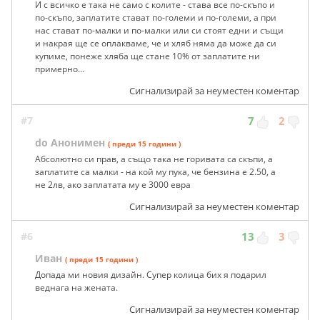
И с всичко е така не само с колите - става все по-скъпо и
по-скъпо, заплатите стават по-големи и по-големи, а при
нас стават по-малки и по-малки или си стоят едни и същи
и накрая ще се оплакваме, че и хляб няма да може да си
купиме, понеже хляба ще стане 10% от заплатите ни
примерно...
Сигнализирай за неуместен коментар
#7
7
2
do Анонимен
( преди 15 години )
Абсолютно си прав, а също така не горивата са скъпи, а
заплатите са малки - на кой му пука, че бензина е 2.50, а
не 2лв, ако заплатата му е 3000 евра
Сигнализирай за неуместен коментар
#6
13
3
Иван
( преди 15 години )
Допада ми новия дизайн. Супер колица бих я подарил
веднага на жената.
Сигнализирай за неуместен коментар