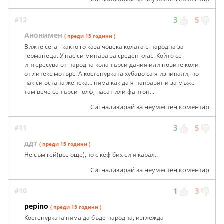
#12
3
5
Анонимен
( преди 15 години )
Вижте сега - както го каза човека колата е народна за
германеца. У нас си минава за среден клас. Който се
интересува от народна кола търси дачия или новите коли
от литекс мотърс. А костенурката хубаво са я изпипали, но
пак си остана женска... няма как да я направят и за мъже -
там вече се търси голф, пасат или фантон...
Сигнализирай за неуместен коментар
#11
3
5
ддт
( преди 15 години )
Не съм гей(все още),но с кеф бих си я карал..
Сигнализирай за неуместен коментар
#10
1
3
pepino
( преди 15 години )
Костенурката няма да бъде народна, изглежда