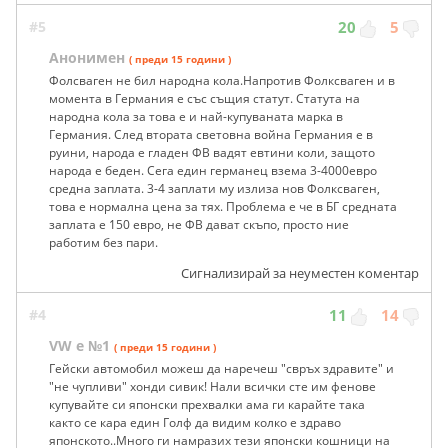
#5
20
5
Анонимен
( преди 15 години )
Фолсваген не бил народна кола.Напротив Фолксваген и в
момента в Германия е със същия статут. Статута на
народна кола за това е и най-купуваната марка в
Германия. След втората световна война Германия е в
руини, народа е гладен ФВ вадят евтини коли, защото
народа е беден. Сега един германец взема 3-4000евро
средна заплата. 3-4 заплати му излиза нов Фолксваген,
това е нормална цена за тях. Проблема е че в БГ средната
заплата е 150 евро, не ФВ дават скъпо, просто ние
работим без пари.
Сигнализирай за неуместен коментар
#4
11
14
VW е №1
( преди 15 години )
Гейски автомобил можеш да наречеш "свръх здравите" и
"не чупливи" хонди сивик! Нали всички сте им фенове
купувайте си японски прехвалки ама ги карайте така
както се кара един Голф да видим колко е здраво
японското..Много ги намразих тези японски кошници на