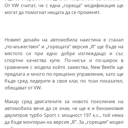
От VW считат, че с една „гореща” модификация ще
могат да помогнат нещата да се променят.
Новият дизайн на автомобила наистина е станал
„по-мъжествен” и „горещата” версия „R” ще бъде на
мястото си при едно добре изглеждащо и със
спортни качества купе. По-нисък и по-широк в
сравнение с модела който замества, New Beetle ще
предлага и много по-прецизно управление, като ще
бъде сред лидерите в своя клас по този показател,
обещават от VW.
Макар сред двигателите за новото поколение на
автомобила вече да се знае, че ще е и бензиновия
двулитров турбо Sport с мощност 197 к.с., той няма
да бъде монтиран на версия „R”. За „горещия” модел