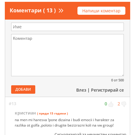
Коментари ( 13 )
Напиши коментар
0
от 500
ДОБАВИ
Влез
|
Регистрирай се
#13
0
2
кристиан
( преди 15 години )
na men mi haresva !pone dizaina i budi emocii i harakter za
razlika ot golfa ,poloto i drugite bezizrazni koli na vw group!
Сигнализирай за неуместен коментар