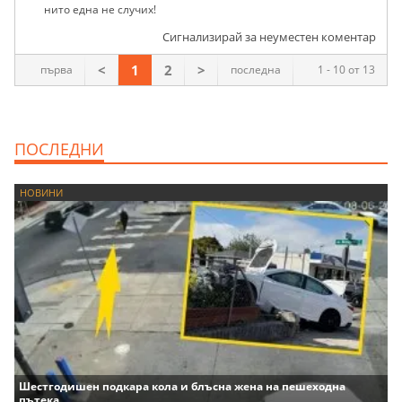
нито една не случих!
Сигнализирай за неуместен коментар
<
1
2
>
първа
последна
1 - 10 от 13
ПОСЛЕДНИ
НОВИНИ
Шестгодишен подкара кола и блъсна жена на пешеходна
пътека