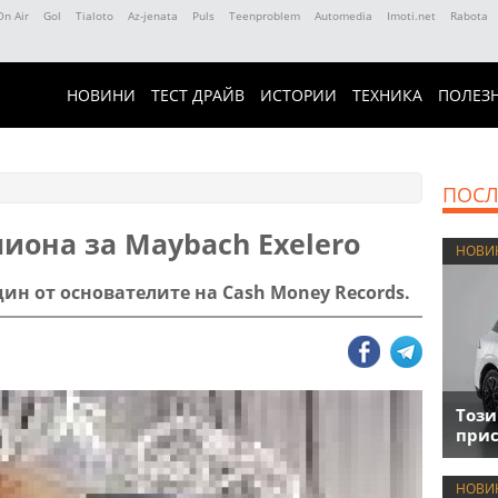
On Air
Gol
Tialoto
Az-jenata
Puls
Teenproblem
Automedia
Imoti.net
Rabota
НОВИНИ
ТЕСТ ДРАЙВ
ИСТОРИИ
ТЕХНИКА
ПОЛЕЗ
ПОСЛ
иона за Maybach Exelero
НОВИ
ин от основателите на Cash Money Records.
Този
прис
НОВИ