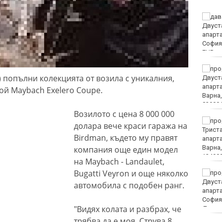
Турция ограничава
достъпа на част от
търговските кораби до
Черно море
От 9 август цените на
) попълни колекцията от возила с уникалния,
финансовите услуги
остават само в евро
ой Maybach Exelero Coupe.
Возилото с цена 8 000 000
Румъния: Радарите ни не
долара вече краси гаража на
са засекли дрона преди
Birdman, където му правят
експлозията в България
компания още един модел
на Maybach - Landaulet,
Bugatti Veyron и още няколко
МО: Дронът край
Кардам най-вероятно е
автомобила с подобен ранг.
"Майя" и е широко
използван от Украйна
"Видях колата и разбрах, че
трябва да е моя. Струва 8