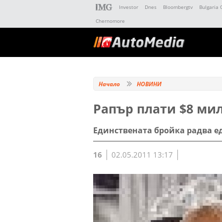
Investor
Dnes
Bloombergtv
Bulgaria 
Chernomore
Начало
НОВИНИ
Рапър плати $8 мил
Единствената бройка радва ед
16
02.05.2011 13:17