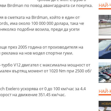
НАЙ-
аяви Birdman по повод авангардната си покупка.
в сметката на Birdman, който е един от
rds, има около 100 000 000 долара, така че
няколко подобни возила, преди да усети
още през 2005 година от производителя на
и реклама на нов модел спортни гуми.
и-турбо V12 двигател с максимална мощност от
имален въртящ момент от 1020 Nm при 2500 об/
 Exelero ускорява от 0 до 100 км/час за 4.4
НАЙ-
орост на движение 351.45 км/час.
НОВИ