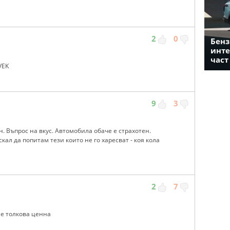
2
0
Бенз
инте
част
VEK
9
3
. Въпрос на вкус. Автомобила обаче е страхотен.
кал да попитам тези които не го харесват - коя кола
2
7
 е толкова ценна