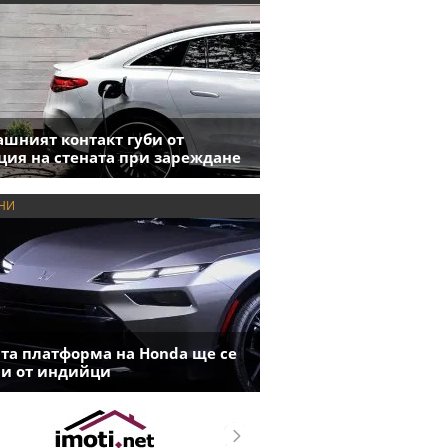
шният контакт губи от
ция на стената при зареждане
НИ
та платформа на Honda ще се
и от индийци