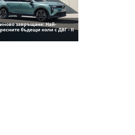
иново завръщане: Най-
ресните бъдещи коли с ДВГ - II