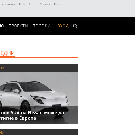
Az-deteto
Blog
Start
Posoka
Boec
НО
ПРОЕКТИ
ПОСОКИ
ВХОД
ЕДНИ
НИ
 нов SUV на Nissan може да
тигне в Европа
НИ