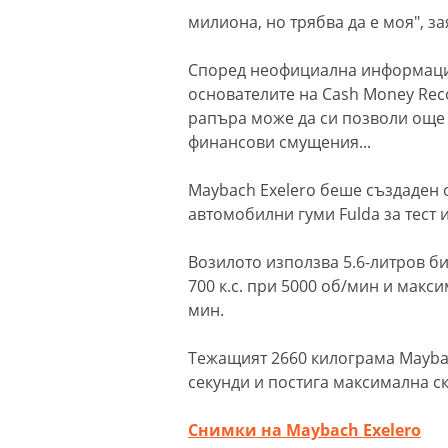
милиона, но трябва да е моя", з
Според неофициална информация 
основателите на Cash Money Reco
рапъра може да си позволи още 
финансови смущения...
Maybach Exelero беше създаден 
автомобилни гуми Fulda за тест 
Возилото използва 5.6-литров б
700 к.с. при 5000 об/мин и макс
мин.
Тежащият 2660 килограма Maybach
секунди и постига максимална ск
Снимки на Maybach Exelero