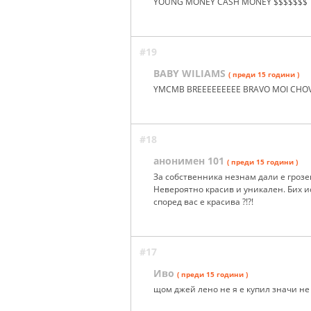
YOUNG MONEY CASH MONEY $$$$$$$
#19
BABY WILIAMS
( преди 15 години )
YMCMB BREEEEEEEEE BRAVO MOI CHO
#18
анонимен 101
( преди 15 години )
За собственника незнам дали е грозен
Невероятно красив и уникален. Бих ис
според вас е красива ?!?!
#17
Иво
( преди 15 години )
щом джей лено не я е купил значи не