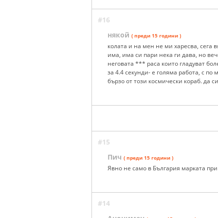
#16
някой
( преди 15 години )
колата и на мен не ми харесва, сега в
има, има си пари нека ги дава, но веч
неговата *** раса които гладуват бол
за 4.4 секунди- е голяма работа, с по
бързо от този космически кораб. да си 
#15
Пич
( преди 15 години )
Явно не само в България марката пр
#14