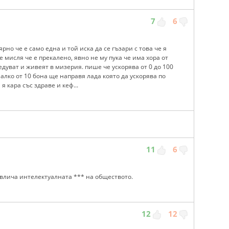
7
6
ярно че е само една и той иска да се гъзари с това че я
е мисля че е прекалено, явно не му пука че има хора от
едуват и живеят в мизерия. пише че ускорява от 0 до 100
 малко от 10 бона ще направя лада която да ускорява по
я кара със здраве и кеф...
11
6
ивлича интелектуалната *** на обществото.
12
12