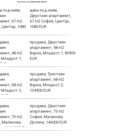
дава под наем,
Всич
Двустаен апартамент,
Атле
67 m2 София, Център,
Барс
1080 EUR
продава, Двустаен
Татк
апартамент, 48 m2
важн
Варна, Младост 1, 83900
живо
EUR
продава, Тристаен
УЕФА
апартамент, 68 m2
цели
Варна, Младост 2,
134900 EUR
продава, Двустаен
Челс
апартамент, 73 m2
наци
София, Малинова
Влад
Долина, 146000 EUR
поло