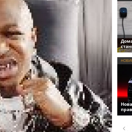
Дома
стан
НОВИ
Нова
прав