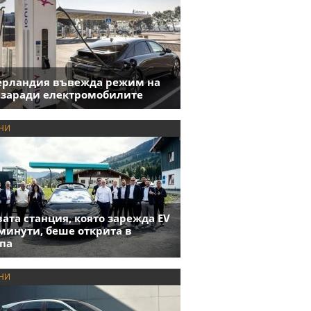
ерландия въвежда режим на
 заради електромобилите
НИ
ата станция, която зарежда EV
 минути, беше открита в
па
НИ