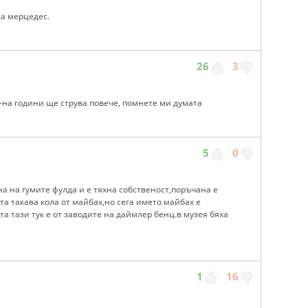
за мерцедес.
26
3
-на години ще струва повече, помнете ми думата
5
0
на на гумите фулда и е тяхна собственост,поръчана е
та такава кола от майбах,но сега името майбах е
а тази тук е от заводите на даймлер бенц.в музея бяха
1
16