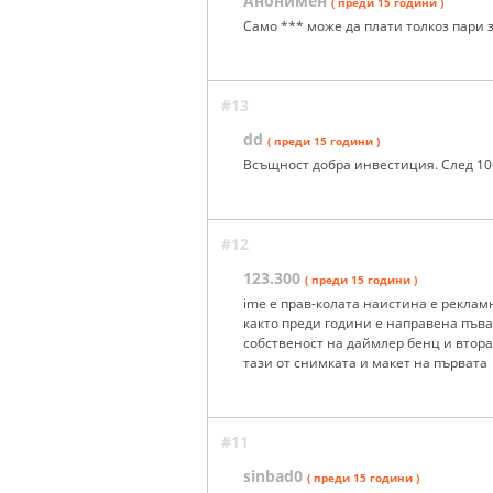
Анонимен
( преди 15 години )
Само *** може да плати толкоз пари 
#13
dd
( преди 15 години )
Всъщност добра инвестиция. След 10
#12
123.300
( преди 15 години )
ime е прав-колата наистина е реклам
както преди години е направена пъва
собственост на даймлер бенц и вторат
тази от снимката и макет на първата
#11
sinbad0
( преди 15 години )