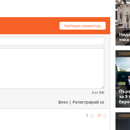
Напиши коментар
Нид
тока
НОВИ
Първ
0
от 500
за 5
Евро
Влез
|
Регистрирай се
1
0
НОВИ