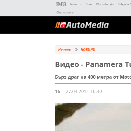
Investor
Dnes
Bloombergtv
Bulgaria 
Chernomore
Начало
НОВИНИ
Видео - Panamera Tu
Бърз драг на 400 метра от Mot
16
27.04.2011 10:40