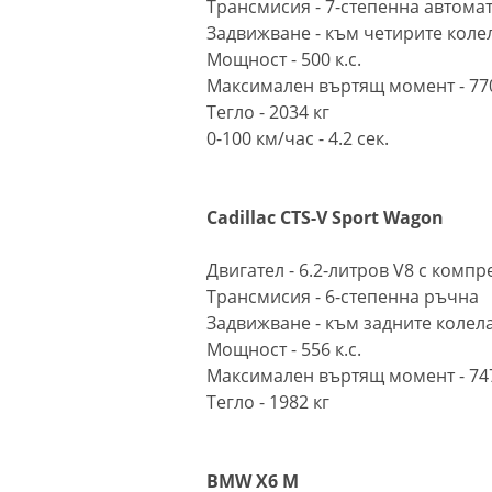
Трансмисия - 7-степенна автома
Задвижване - към четирите коле
Мощност - 500 к.с.
Максимален въртящ момент - 77
Тегло - 2034 кг
0-100 км/час - 4.2 сек.
Cadillac CTS-V Sport Wagon
Двигател - 6.2-литров V8 с компр
Трансмисия - 6-степенна ръчна
Задвижване - към задните колел
Мощност - 556 к.с.
Максимален въртящ момент - 74
Тегло - 1982 кг
BMW X6 M