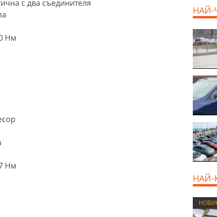
тична с два съединителя
НАЙ-
ла
0 Нм
есор
а
7 Нм
НАЙ-
НОВИ