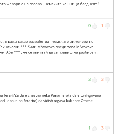
гато Ферари е на пазара , немските кошници бледнеят !
0
1
во , я кажи какво разработват немските инженери по
. Технически *** били МАхахаха преди това МАхахаха
чи. Абе *** , не се опитвай да се правиш на разбирач !!!
3
3
 na ferari?Za da e chestno neka Panamerata da e tuningovana
 pod kapaka na ferarito) da vidish togava kak shte Otnese
1
3