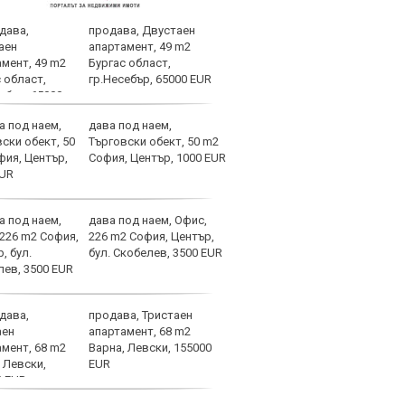
продава, Двустаен
ЦСКА
апартамент, 49 m2
пред
Бургас област,
Мака
гр.Несебър, 65000 EUR
Титу
дава под наем,
От Ц
Търговски обект, 50 m2
ни е
София, Център, 1000 EUR
шам
дава под наем, Офис,
Валь
226 m2 София, Център,
мощн
бул. Скобелев, 3500 EUR
ЦСК
продава, Тристаен
Трен
апартамент, 68 m2
се о
Варна, Левски, 155000
загу
EUR
ЦСК