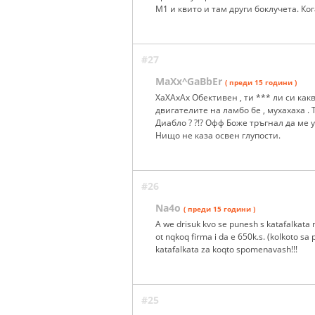
М1 и квито и там други боклучета. Ко
#27
MaXx^GaBbEr
( преди 15 години )
ХаХАхАх Обективен , ти *** ли си как
двигателите на ламбо бе , мухахаха 
Диабло ? ?!? Офф Боже тръгнал да ме у
Нищо не каза освен глупости.
#26
Na4o
( преди 15 години )
A we drisuk kvo se punesh s katafalkata
ot nqkoq firma i da e 650k.s. (kolkoto sa
katafalkata za koqto spomenavash!!!
#25