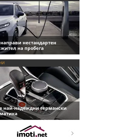
 направи нестандартен
жител на пробега
НИ
е най-надеждни германски
матика