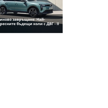
иново завръщане: Най-
ресните бъдещи коли с ДВГ - II