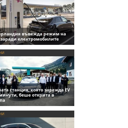
ерландия въвежда режим на
 заради електромобилите
НИ
ата станция, която зарежда EV
 минути, беше открита в
па
НИ