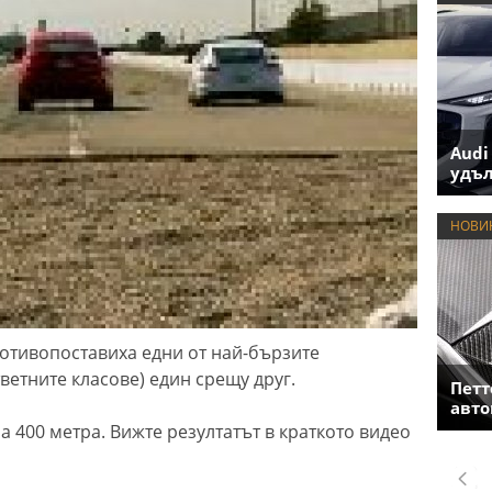
Audi
удъл
НОВИ
отивопоставиха едни от най-бързите
ветните класове) един срещу друг.
Петт
авто
а 400 метра. Вижте резултатът в краткото видео