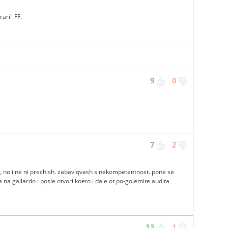
ari" FF.
9
0
7
2
no i ne ni prechish. zabavlqvash s nekompetentnost. pone se
ra na gallardo i posle otvori koeto i da e ot po-golemite audita
13
1