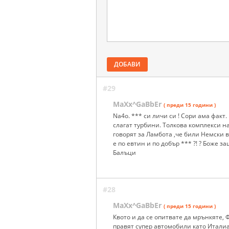
ДОБАВИ
#29
MaXx^GaBbEr
( преди 15 години )
Na4o. *** си личи си ! Сори ама факт
слагат турбини. Толкова комплекси на
говорят за Ламбота ,че били Немски 
е по евтин и по добър *** ?! ? Боже за
Балъци
#28
MaXx^GaBbEr
( преди 15 години )
Квото и да се опитвате да мрънкяте,
правят супер автомобили като Италиан