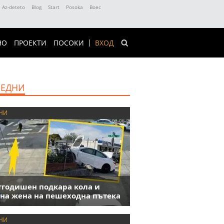
Az-deteto
Blog
Start
Posoka
Boec
НО
ПРОЕКТИ
ПОСОКИ
ВХОД
ЕДНИ
НИ
годишен подкара кола и
на жена на пешеходна пътека
НИ