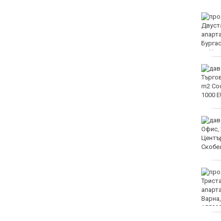
Илиан Илиев: Трудно
мога да си обясня този
срив за 8 минути
Черно море загуби с 2:3
от Лудогорец във Варна
Туристи масово
отменят пътувания
заради пониженото
ниво на Дунав
Цената на
електроенергията за
бизнеса утре ще бъде
135,22 евро за
мегаватчас