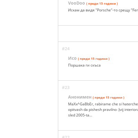
VooDoo
( преди 15 години )
Искам да видя "Porsche"-то срещу "Ferr
#24
Исо
( преди 15 години )
Поршака ги скъса
#23
Анонимен
( преди 15 години )
MaXx^GaBbEr, rabirame che si haterche, 
opitvash da pishesh pravilno :)vij interio
sled 2005-ta...
#22