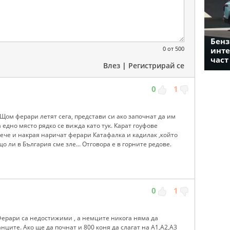
Бенз
0
от 500
инте
част
Влез
|
Регистрирай се
0
1
. Щом ферари летят сега, представи си ако започнат да им
 едно място рядко се вижда като тук. Карат гоуфове
вече и накрая наричат ферари Катафалка и кадилак ,който
що ли в България сме зле... Отговора е в горните редове.
0
1
 Ферари са недостижими , а немците никога няма да
ците. Ако ще да почнат и 800 коня да слагат на А1,А2,А3