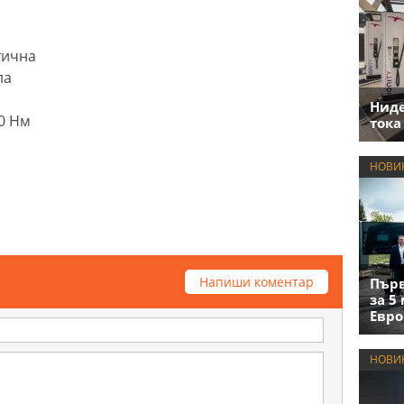
тична
ла
Нид
0 Нм
тока
НОВИ
Напиши коментар
Първ
за 5
Евро
НОВИ