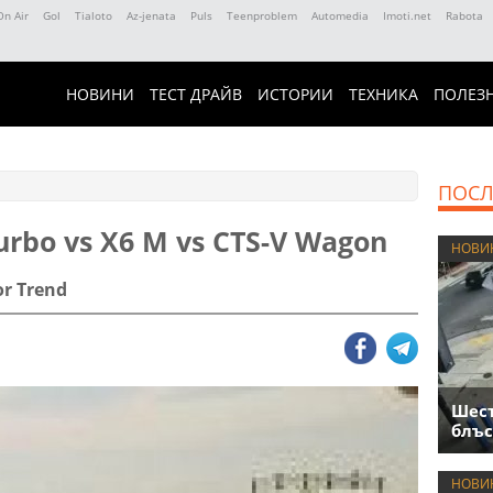
On Air
Gol
Tialoto
Az-jenata
Puls
Teenproblem
Automedia
Imoti.net
Rabota
НОВИНИ
ТЕСТ ДРАЙВ
ИСТОРИИ
ТЕХНИКА
ПОЛЕЗ
ПОСЛ
rbo vs X6 M vs CTS-V Wagon
НОВИ
or Trend
Шест
блъс
НОВИ