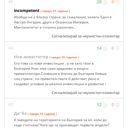
#5
20
0
incompetent
( преди 15 години )
Изобщо не е близка страна, за съжаление, колега. Едно е
Австро-Унгария, друго е Османска Империя.
Манталитетът е тотално различен...
Сигнализирай за неуместен коментар
#4
14
0
Нов инвеститор
( преди 15 години )
Ето това са нови инвестиции , а не като тези в
България.Унас има само крадливи и хищни
приватизатори.Словакия е близка до България бивша
соц.страна , но правителствата й действат умно и
създават условия за реални инвестиции и развитие !
Сигнализирай за неуместен коментар
#3
12
0
Да''ба
( преди 15 години )
А заводите на територията на България за ел. коли до
къде стигнаха? Кога ще се произведат първите модели?