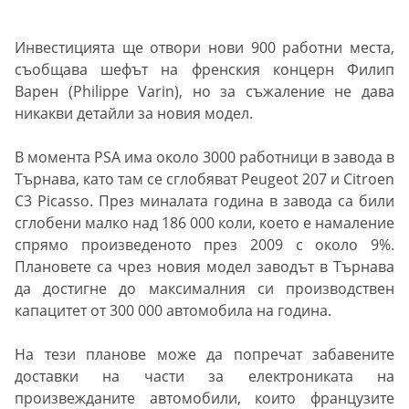
Инвестицията ще отвори нови 900 работни места,
съобщава шефът на френския концерн Филип
Варен (Philippe Varin), но за съжаление не дава
никакви детайли за новия модел.
В момента PSA има около 3000 работници в завода в
Търнава, като там се сглобяват Peugeot 207 и Citroen
C3 Picasso. През миналата година в завода са били
сглобени малко над 186 000 коли, което е намаление
спрямо произведеното през 2009 с около 9%.
Плановете са чрез новия модел заводът в Търнава
да достигне до максималния си производствен
капацитет от 300 000 автомобила на година.
На тези планове може да попречат забавените
доставки на части за електрониката на
произвежданите автомобили, които французите