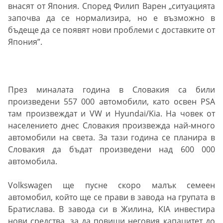
внасят от Япония. Според Филип Варен „ситуацията
започва да се нормализира, но е възможно в
бъдеще да се появят нови проблеми с доставките от
Япония”.
През миналата година в Словакия са били
произведени 557 000 автомобили, като освен PSA
там произвеждат и VW и Hyundai/Kia. На човек от
населението днес Словакия произвежда най-много
автомобили на света. За тази година се планира в
Словакия да бъдат произведени над 600 000
автомобила.
Volkswagen ще пусне скоро малък семеен
автомобил, който ще се прави в завода на групата в
Братислава. В завода си в Жилина, KIA инвестира
нови средства, за да повиши неговия капацитет до