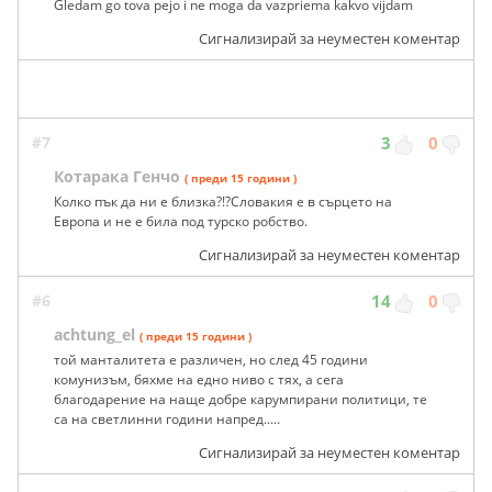
Gledam go tova pejo i ne moga da vazpriema kakvo vijdam
Сигнализирай за неуместен коментар
#7
3
0
Котарака Генчо
( преди 15 години )
Колко пък да ни е близка?!?Словакия е в сърцето на
Европа и не е била под турско робство.
Сигнализирай за неуместен коментар
#6
14
0
achtung_el
( преди 15 години )
той манталитета е различен, но след 45 години
комунизъм, бяхме на едно ниво с тях, а сега
благодарение на наще добре карумпирани политици, те
са на светлинни години напред.....
Сигнализирай за неуместен коментар