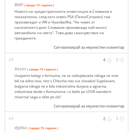
BMf
( преди 15 години )
Нивото на чуждестранниите инвестиции в Словакия е
показателно, след като освен PSA (Пежо/Ситроен) там
произвеждат и VW и Hyundai/Kia. "На човек от
населението днес Словакия произвежда най-много
автомобили на света". Това дава самочувствие на
гражданите.
Сигнализирай за неуместен коментар
#9
4
1
Atvor
( преди 15 години )
Uvajaemi kolegi v formuma, ne se zablujdavaite nikoga ne sme
bili na edno nivo, nito s CHechia nito sus slovakia! Sujaliavam,
bulgaria nikoga ne e bila industrialna durjava a agrarna,
industriata doide s Komunisma i si be6e po USSR standarti-
miserna! sega e o6te po zle!
Сигнализирай за неуместен коментар
#8
2
1
dgdsa
( преди 15 години )