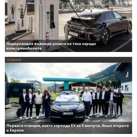
Нидерландия въвежда режим на тока заради
електромобилите
НОВИНИ
Първата станция, която зарежда EV за 5 минути, беше открита
в Европа