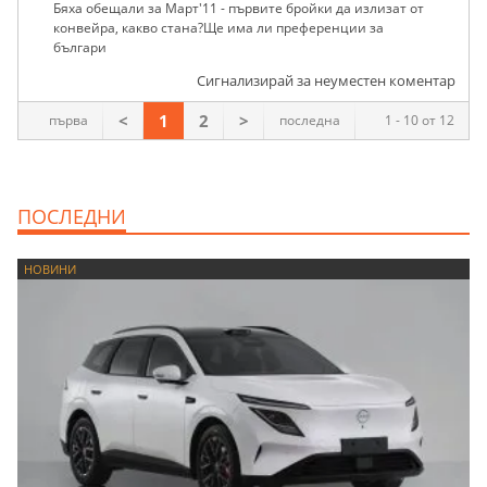
Бяха обещали за Март'11 - първите бройки да излизат от
конвейра, какво стана?Ще има ли преференции за
българи
Сигнализирай за неуместен коментар
<
1
2
>
първа
последна
1 - 10 от 12
ПОСЛЕДНИ
НОВИНИ