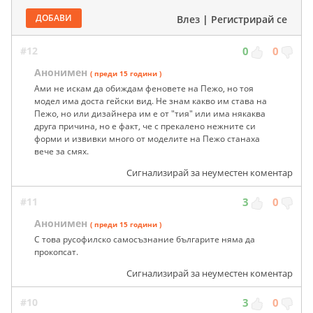
ДОБАВИ
Влез
|
Регистрирай се
#12
0
0
Анонимен
( преди 15 години )
Ами не искам да обиждам феновете на Пежо, но тоя
модел има доста гейски вид. Не знам какво им става на
Пежо, но или дизайнера им е от "тия" или има някаква
друга причина, но е факт, че с прекалено нежните си
форми и извивки много от моделите на Пежо станаха
вече за смях.
Сигнализирай за неуместен коментар
#11
3
0
Анонимен
( преди 15 години )
С това русофилско самосъзнание българите няма да
прокопсат.
Сигнализирай за неуместен коментар
#10
3
0