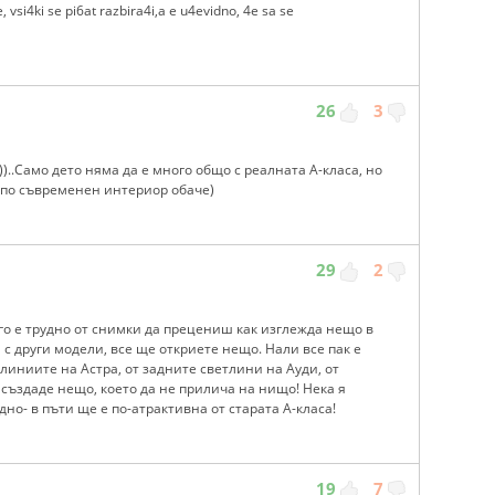
 vsi4ki se pi6at razbira4i,a e u4evidno, 4e sa se
26
3
))..Само дето няма да е много общо с реалната А-класа, но
с по съвременен интериор обаче)
29
2
го е трудно от снимки да прецениш как изглежда нещо в
с други модели, все ще откриете нещо. Нали все пак е
линиите на Астра, от задните светлини на Ауди, от
 създаде нещо, което да не прилича на нищо! Нека я
но- в пъти ще е по-атрактивна от старата А-класа!
19
7