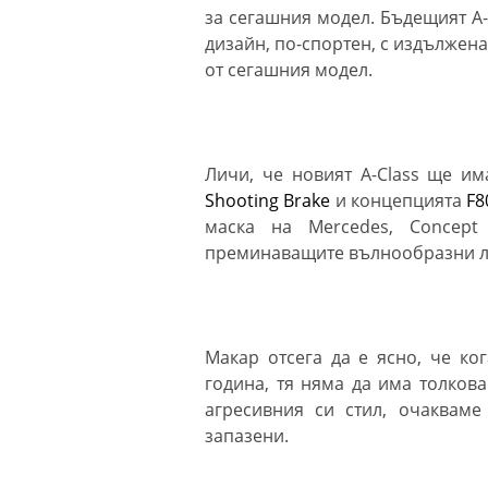
за сегашния модел. Бъдещият A-
дизайн, по-спортен, с издължен
от сегашния модел.
Личи, че новият A-Class ще и
Shooting Brake
и концепцията
F8
маска на
Mercedes, Concep
преминаващите вълнообразни ли
Макар отсега да е ясно, че ко
година, тя няма да има толкова
агресивния си стил, очаквам
запазени.