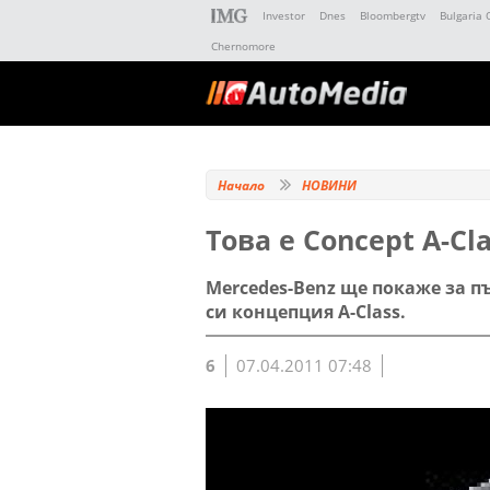
Investor
Dnes
Bloombergtv
Bulgaria 
Chernomore
Начало
НОВИНИ
Това е Concept A-Cl
Mercedes-Benz ще покаже за п
си концепция A-Class.
6
07.04.2011 07:48