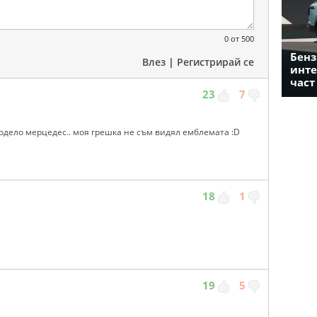
0
от 500
Бенз
Влез
|
Регистрирай се
инте
част
23
7
е водело мерцедес.. моя грешка не съм видял емблемата :D
18
1
19
5