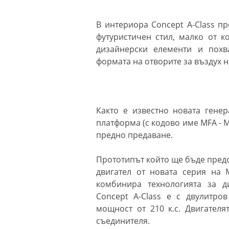
В интериора Concept A-Class п
футуристичен стил, малко от к
дизайнерски елементи и похв
формата на отворите за въздух на
Както е известно новата гене
платформа (с кодово име MFA - Me
предно предаване.
Прототипът който ще бъде пред
двигател от новата серия на 
комбинира технологията за д
Concept A-Class е с двулитро
мощност от 210 к.с. Двигателя
съединителя.