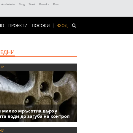
Az-deteto
Blog
Start
Posoka
Boec
НО
ПРОЕКТИ
ПОСОКИ
ВХОД
ЕДНИ
НИ
 малко мръсотия върху
та води до загуба на контрол
НИ