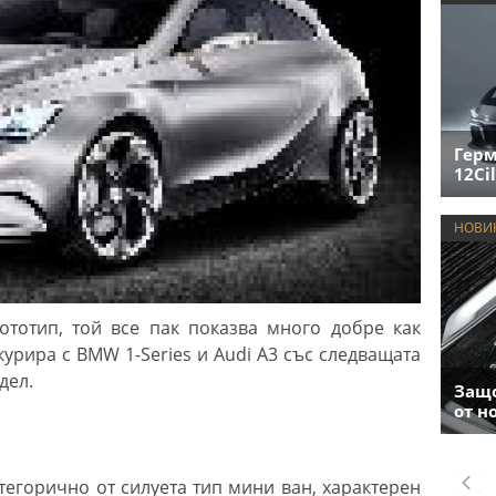
Герм
12Cil
НОВИ
ототип, той все пак показва много добре как
урира с BMW 1-Series и Audi A3 със следващата
дел.
Защо
от н
атегорично от силуета тип мини ван, характерен