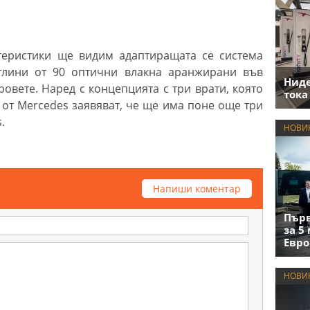
ктеристики ще видим адаптиращата се система
етлини от 90 оптични влакна аранжирани във
Нид
овете. Наред с концепцията с три врати, която
тока
от Mercedes заявяват, че ще има поне още три
.
НОВИ
Напиши коментар
Първ
за 5
Евро
НОВИ