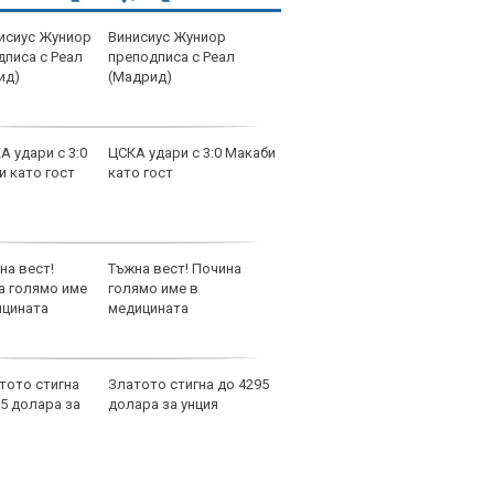
Винисиус Жуниор
прод
преподписа с Реал
апар
(Мадрид)
Софи
EUR
ЦСКА удари с 3:0 Макаби
прод
като гост
апар
Софи
2500
Тъжна вест! Почина
прод
голямо име в
апар
медицината
Софи
лива
EUR
Златото стигна до 4295
прод
долара за унция
апар
Софи
EUR