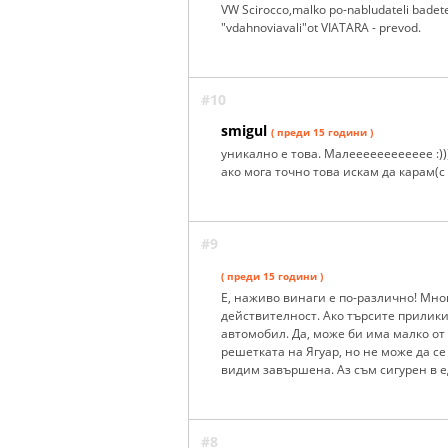
VW Scirocco,malko po-nabludateli badete,
"vdahnoviavali"ot VIATARA - prevod.
#10
smigul
( преди 15 години )
уникално е това. Малееееееееееее :))
ако мога точно това искам да карам(
#9
( преди 15 години )
Е, наживо винаги е по-различно! Мно
действителност. Ако търсите прилики 
автомобил. Да, може би има малко от 
решетката на Ягуар, но не може да се
видим завършена. Аз съм сигурен в ед
#8