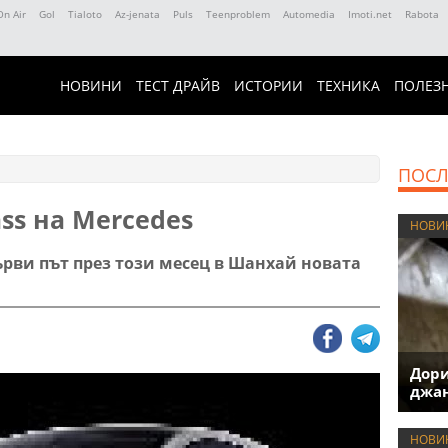
On Air
Gol
Tialoto
Az-jenata
Puls
Teenproblem
Automedia
Imoti.net
Rabota
НОВИНИ
ТЕСТ ДРАЙВ
ИСТОРИИ
ТЕХНИКА
ПОЛЕЗ
ПОСЛ
ass на Mercedes
НОВИ
ърви път през този месец в Шанхай новата
Дори
джан
НОВИ