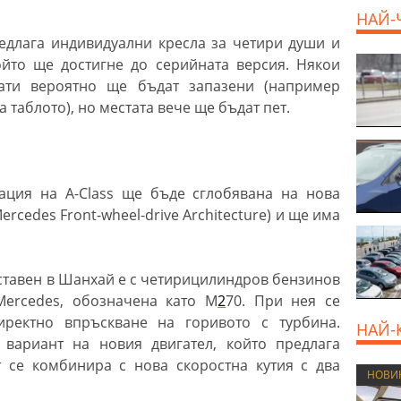
НАЙ-
редлага индивидуални кресла за четири души и
ойто ще достигне до серийната версия. Някои
ати вероятно ще бъдат запазени (например
 таблото), но местата вече ще бъдат пет.
рация на A-Class ще бъде сглобявана на нова
rcedes Front-wheel-drive Architecture) и ще има
ставен в Шанхай e с четирицилиндров бензинов
Mercedes, обозначена като M
2
70. При нея се
иректно впръскване на горивото с турбина.
НАЙ-
в вариант на новия двигател, който предлага
т се комбинира с нова скоростна кутия с два
НОВИ