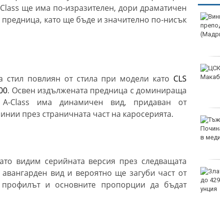
Class ще има по-изразителен, дори драматичен
а предница, като ще бъде и значително по-нисък
ма стил повлиян от стила при модели като
CLS
00
.
Освен издължената предница с доминираща
t A-Class има динамичен вид, придаван от
нии през страничната част на каросерията.
гато видим серийната версия през следващата
 авангарден вид и вероятно ще загуби част от
е профилът и основните пропорции да бъдат