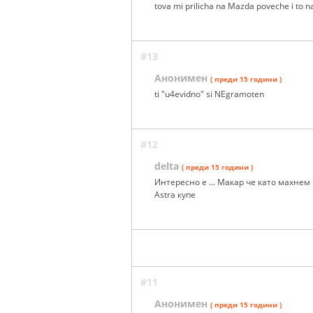
tova mi prilicha na Mazda poveche i to 
#13
Анонимен
( преди 15 години )
ti "u4evidno" si NEgramoten
#12
delta
( преди 15 години )
Интересно е ... Макар че като махнем
Astra купе
#11
Анонимен
( преди 15 години )