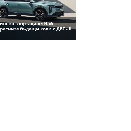
иново завръщане: Най-
ресните бъдещи коли с ДВГ - II