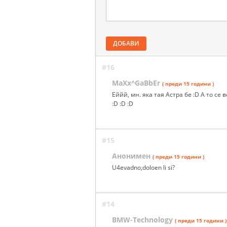
ДОБАВИ
#16
MaXx^GaBbEr
( преди 15 години )
Еййй, мн. яка тая Астра бе :D А то с
:D :D :D
#15
Анонимен
( преди 15 години )
U4evadno,doloen li si?
#14
BMW-Technology
( преди 15 години )