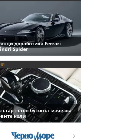
анци доработиха Ferrari
indri Spider
НИ
 старт-стоп бутонът изчезва
овите коли