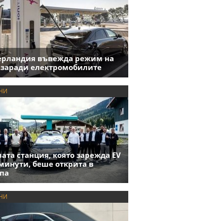
ерландия въвежда режим на
 заради електромобилите
НИ
ата станция, която зарежда EV
 минути, беше открита в
па
НИ