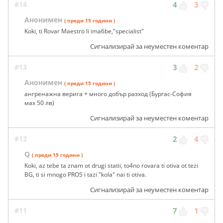
#14
4
3
Анонимен
( преди 15 години )
Koki, ti Rovar Maestro li ima6be,"specialist"
Сигнализирай за неуместен коментар
#13
3
2
Анонимен
( преди 15 години )
ангренажна верига + много добър разход (Бургас-София
маx 50 лв)
Сигнализирай за неуместен коментар
#12
2
4
Q
( преди 15 години )
Koki, az tebe ta znam ot drugi statii, to4no rovara ti otiva ot tezi
BG, ti si mnogo PROS i tazi "kola" nai ti otiva.
Сигнализирай за неуместен коментар
#11
7
1