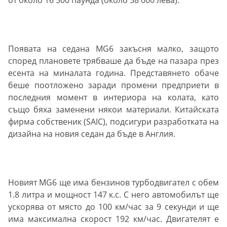
от около 16 500 паунда (около 38 000 лева).
Появата на седана MG6 закъсня малко, защото
според плановете трябваше да бъде на пазара през
есента на миналата година. Представянето обаче
беше поотложено заради промени предприети в
последния момент в интериора на колата, като
също бяха заменени някои материали. Китайската
фирма собственик (SAIC), подсигури разработката на
дизайна на новия седан да бъде в Англия.
Новият MG6 ще има бензинов турбодвигател с обем
1.8 литра и мощност 147 к.с. С него автомобилът ще
ускорява от място до 100 км/час за 9 секунди и ще
има максимална скорост 192 км/час. Двигателят е