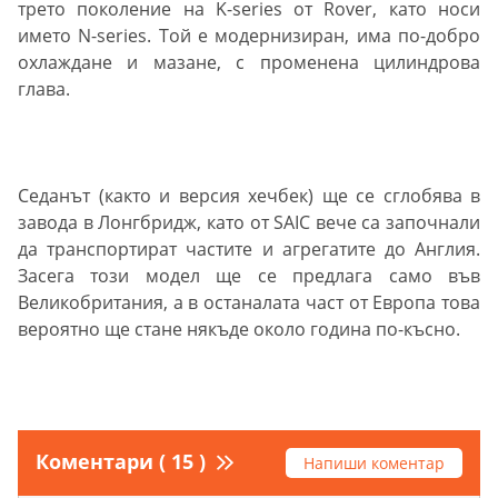
трето поколение на K-series от Rover, като носи
името N-series. Той е модернизиран, има по-добро
охлаждане и мазане, с променена цилиндрова
глава.
Седанът (както и версия хечбек) ще се сглобява в
завода в Лонгбридж, като от SAIC вече са започнали
да транспортират частите и агрегатите до Англия.
Засега този модел ще се предлага само във
Великобритания, а в останалата част от Европа това
вероятно ще стане някъде около година по-късно.
Коментари ( 15 )
Напиши коментар