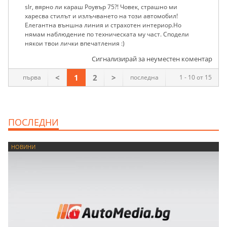
slr, вярно ли караш Роувър 75?! Човек, страшно ми
харесва стилът и излъчването на този автомобил!
Елегантна външна линия и страхотен интериор.Но
нямам наблюдение по техническата му част. Сподели
някои твои лички впечатления :)
Сигнализирай за неуместен коментар
<
1
2
>
първа
последна
1 - 10 от 15
ПОСЛЕДНИ
НОВИНИ