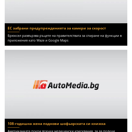
ЕС забрани предупрежденията за камери за скорост
Брюксел развързва ръцете на правителствата за спиране на функции в
приложения като Waze и Google Maps
108-годишна жена поднови шофьорската си книжка
Американката покри всички медицински изисквания, за да получи