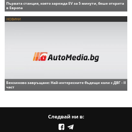
Първата станция, която зарежда EV за 5 минути, беше открита
в Европа
НОВИНИ
Бензиново завръщане: Най-интересните бъдещи коли с ДВГ - II
част
Следвай ни в: