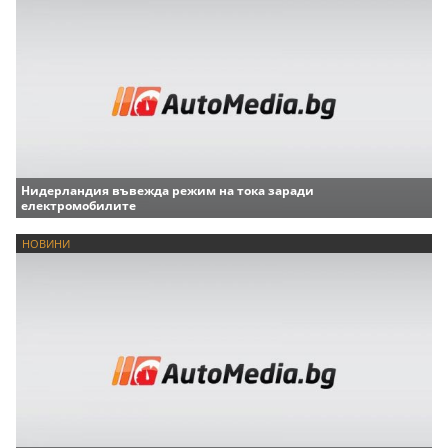
Нидерландия въвежда режим на тока заради
електромобилите
НОВИНИ