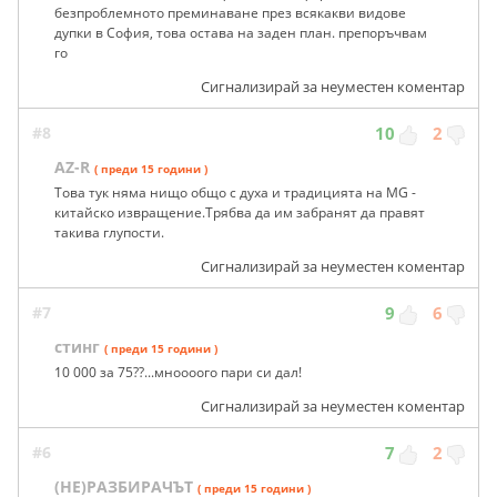
безпроблемното преминаване през всякакви видове
дупки в София, това остава на заден план. препоръчвам
го
Сигнализирай за неуместен коментар
#8
10
2
AZ-R
( преди 15 години )
Това тук няма нищо общо с духа и традицията на MG -
китайско извращение.Трябва да им забранят да правят
такива глупости.
Сигнализирай за неуместен коментар
#7
9
6
стинг
( преди 15 години )
10 000 за 75??...мноооого пари си дал!
Сигнализирай за неуместен коментар
#6
7
2
(НЕ)РАЗБИРАЧЪТ
( преди 15 години )