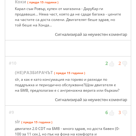
Коки
( преди 15 години )
Карал съм Ровър, купен от магазина - ДаруКар ги
продаваше... Няма част, която да не сдаде багажа - цените
на частите са доста солени. Двигателят беше здрав, но
той беше на Хонда...
Сигнализирай за неуместен коментар
#10
2
2
(НЕ)РАЗБИРАЧЪТ
( преди 15 години )
slr, а как е като консумация на гориво и разходи по
поддръжка и периодично обслужване?Щом двигателя е
на БМВ, предполагам е с ангренажна верига или бъркам?
Сигнализирай за неуместен коментар
#9
6
3
slr
( преди 15 години )
двигател 2.0 CDT на БМВ - много здрав, но доста бавен (0-
100 за 11 сек.), но пък на фона на комфорта и