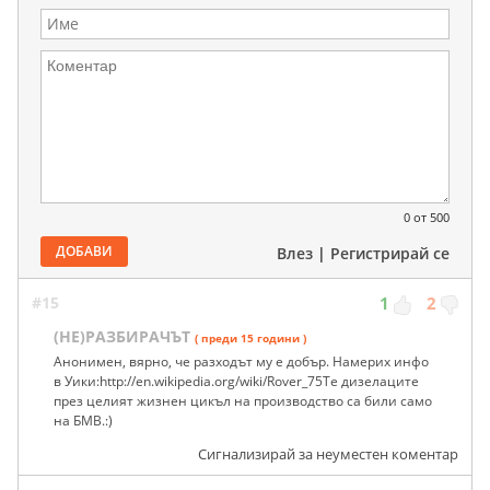
0
от 500
ДОБАВИ
Влез
|
Регистрирай се
#15
1
2
(НЕ)РАЗБИРАЧЪТ
( преди 15 години )
Анонимен, вярно, че разходът му е добър. Намерих инфо
в Уики:http://en.wikipedia.org/wiki/Rover_75Те дизелаците
през целият жизнен цикъл на производство са били само
на БМВ.:)
Сигнализирай за неуместен коментар