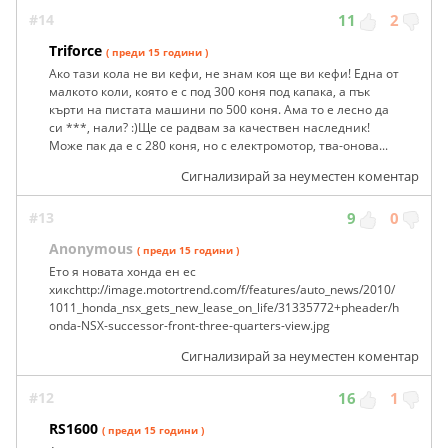
#14
11
2
Triforce
( преди 15 години )
Ако тази кола не ви кефи, не знам коя ще ви кефи! Една от
малкото коли, която е с под 300 коня под капака, а пък
кърти на пистата машини по 500 коня. Ама то е лесно да
си ***, нали? :)Ще се радвам за качествен наследник!
Може пак да е с 280 коня, но с електромотор, тва-онова...
Сигнализирай за неуместен коментар
#13
9
0
Anonymous
( преди 15 години )
Ето я новата хонда ен ес
хиксhttp://image.motortrend.com/f/features/auto_news/2010/
1011_honda_nsx_gets_new_lease_on_life/31335772+pheader/h
onda-NSX-successor-front-three-quarters-view.jpg
Сигнализирай за неуместен коментар
#12
16
1
RS1600
( преди 15 години )