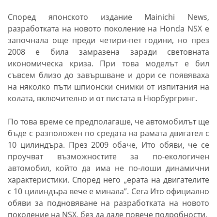
Според японското издание Mainichi News,
разработката на новото поколение на Honda NSX е
започнала още преди четири-пет години, но през
2008 е била замразена заради световната
икономическа криза. При това моделът е бил
съвсем близо до завършване и дори се появяваха
на няколко пъти шпионски снимки от изпитания на
колата, включително и от пистата в Нюрбургринг.
По това време се предполагаше, че автомобилът ще
бъде с разположен по средата на рамата двигател с
10 цилиндъра. През 2009 обаче, Ито обяви, че се
проучват възможностите за по-екологичен
автомобил, който да има не по-лоши динамични
характеристики. Според него „ерата на двигателите
с 10 цилиндъра вече е минала”. Сега Ито официално
обяви за подновяване на разработката на новото
поколение на NSX, без да даде повече подробности.