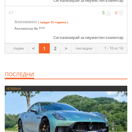
Сигнализирай за неуместен коментар
#7
5
8
Анонимен
( преди 15 години )
Англииска бе ***
Сигнализирай за неуместен коментар
<
1
2
>
първа
последна
1 - 10 от 16
ПОСЛЕДНИ
НОВИНИ