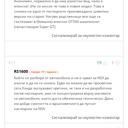
Анонимен, нормално е да има азиатски вид, нали е
японска! :)Не си мисли че това е новия модел. Това е
снимка на една от последните произвеждани цивилни
версии на стария. Негови родственици все още се
състезават в (бившия) японски GT500 шампионат
(понастоящем Super GT).
Сигнализирай за неуместен коментар
#11
19
1
RS1600
( преди 15 години )
Който не разбира от автомобили и не е чувал за NSX да
мълчи и да не се излага. Едва ли можем да ви просветим
сега.Хонда заслужават критика, че така и не разработиха
негов наследник, ами се концентрираха върху масовите
си автомобили, които доста обезличиха технически. Дано
им дойде смелостта и вдъхновението да пуснат
наследник на NSX.
Сигнализирай за неуместен коментар