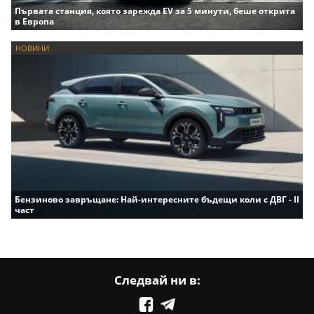
Първата станция, която зарежда EV за 5 минути, беше открита
в Европа
НОВИНИ
Бензиново завръщане: Най-интересните бъдещи коли с ДВГ - II
част
Следвай ни в: