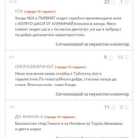
#10
22
1
ICO
( преди 15 години )
Хонда NSX e ПЪРВИЯТ модел серийно произвеждана кола
с ИЗЛЯТО ШАСИ ОТ АЛУМИНИЙ.Класика в жанра. Явно
новият модел ще е с по-малък двигател ,но ще е хибрид с
по-добри динамични характеристики.
Сигнализирай за неуместен коментар
#9
9
13
(НЕ)РАЗБИРАЧЪТ
( преди 15 години )
Няма значение каква сглобка е Тойотата, все е
таралястник.По темата:Много добре, стискам палци да
стане. Японска кола - само Хонда.
Сигнализирай за неуместен коментар
#8
11
2
До Avensis-a
( преди 15 години )
Безсмислен спор.Темата е за Hondaне за Toyota.Уважавам
и двете марки