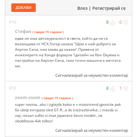
ДОБАВИ
Влез
|
Регистрирай се
#16
8
0
Стефан
( преди 15 години )
едва ли има автожурналист в света, който да не се
възхищава от НСХ.5гиър казаха "Щом е най-доброто за
Аертон Сена, ние какво да кажем".Правена от
инженерите на Хонда формула 1дизайн на Кен Окуяма и
настройки на Аертон Сена, тази точно машина е мечтата
ми.
Сигнализирай за неуместен коментар
#15
8
1
zoom-zoom
( преди 15 години )
super novina...ako i izglejda kakto e v motortrend qponcite pak
6e ubiqt evropata sled GT-R...a do (ne)razbira4ut...i mazda si
vaji, nissan su6to si imat japanese besni modeli...ne
obob6tavai 4ak tolkoz!
Сигнализирай за неуместен коментар