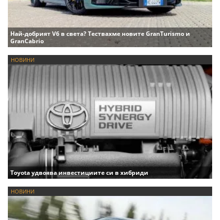
Най-добрият V6 в света? Тествахме новите GranTurismo и
GranCabrio
НОВИНИ
Toyota удвоява инвестициите си в хибриди
НОВИНИ