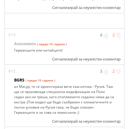
Сигнализирай за неуместен коментар
#13
4
2
Анонимен
( преди 15 години )
Германците или китайците!
Сигнализирай за неуместен коментар
#12
3
2
BGRS
( преди 15 години )
ал Масур, те се ориентираха вече към изтока - Русия. Там
ще се произвежда специална модификация на Поло
седан ако не греша, като отопляемите седалки няма да са
екстра :)Тоя модел ще бъде съобразен с климатичните и
пътни условия на Русия така, че бъди спокоен.
Германците и за това са помислили ;)
Сигнализирай за неуместен коментар