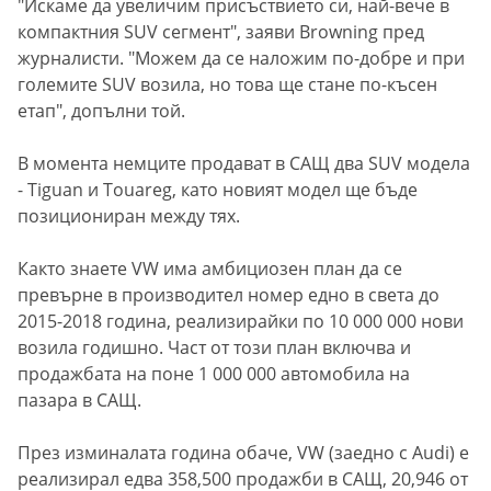
"Искаме да увеличим присъствието си, най-вече в
компактния SUV сегмент", заяви Browning пред
журналисти. "Можем да се наложим по-добре и при
големите SUV возила, но тoва ще стане по-късен
етап", допълни той.
В момента немците продават в САЩ два SUV модела
- Tiguan и Touareg, като новият модел ще бъде
позициониран между тях.
Както знаете VW има амбициозен план да се
превърне в производител номер едно в света до
2015-2018 година, реализирайки по 10 000 000 нови
возила годишно. Част от този план включва и
продажбата на поне 1 000 000 автомобила на
пазара в САЩ.
През изминалата година обаче, VW (заедно с Audi) е
реализирал едва 358,500 продажби в САЩ, 20,946 от