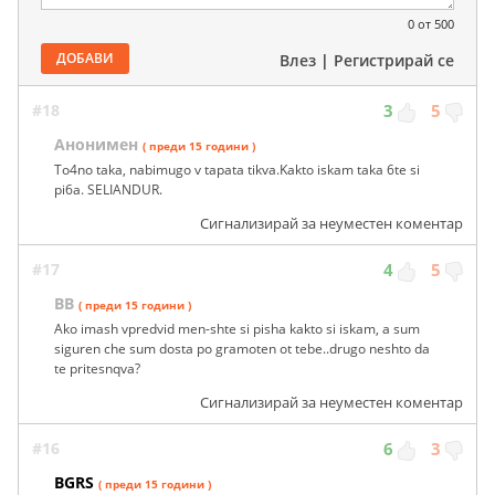
0
от 500
ДОБАВИ
Влез
|
Регистрирай се
#18
3
5
Анонимен
( преди 15 години )
To4no taka, nabimugo v tapata tikva.Kakto iskam taka 6te si
pi6a. SELIANDUR.
Сигнализирай за неуместен коментар
#17
4
5
BB
( преди 15 години )
Ako imash vpredvid men-shte si pisha kakto si iskam, a sum
siguren che sum dosta po gramoten ot tebe..drugo neshto da
te pritesnqva?
Сигнализирай за неуместен коментар
#16
6
3
BGRS
( преди 15 години )