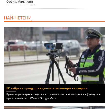
дава под наем, Офис, 100 m2 София,
НАЙ-ЧЕТЕНИ
Център, 800 EUR
ЕС забрани предупрежденията за камери за скорост
Брюксел развързва ръцете на правителствата за спиране на функции в
приложения като Waze и Google Maps