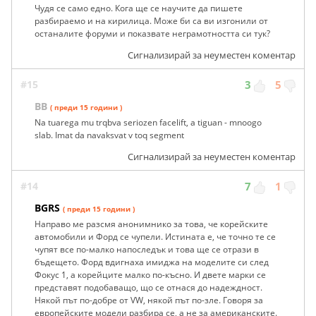
Чудя се само едно. Кога ще се научите да пишете
разбираемо и на кирилица. Може би са ви изгонили от
останалите форуми и показвате неграмотността си тук?
Сигнализирай за неуместен коментар
#15
3
5
BB
( преди 15 години )
Na tuarega mu trqbva seriozen facelift, a tiguan - mnoogo
slab. Imat da navaksvat v toq segment
Сигнализирай за неуместен коментар
#14
7
1
BGRS
( преди 15 години )
Направо ме разсмя анонимнико за това, че корейските
автомобили и Форд се чупели. Истината е, че точно те се
чупят все по-малко напоследък и това ще се отрази в
бъдещето. Форд вдигнаха имиджа на моделите си след
Фокус 1, а корейците малко по-късно. И двете марки се
представят подобаващо, що се отнася до надеждност.
Някой път по-добре от VW, някой път по-зле. Говоря за
европейските модели разбира се, а не за американските.