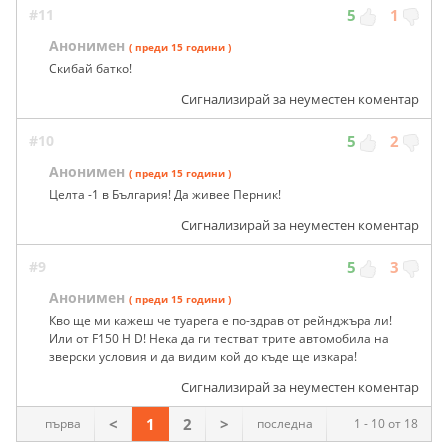
#11
5
1
Анонимен
( преди 15 години )
Скибай батко!
Сигнализирай за неуместен коментар
#10
5
2
Анонимен
( преди 15 години )
Целта -1 в България! Да живее Перник!
Сигнализирай за неуместен коментар
#9
5
3
Анонимен
( преди 15 години )
Кво ще ми кажеш че туарега е по-здрав от рейнджъра ли!
Или от F150 H D! Нека да ги тестват трите автомобила на
зверски условия и да видим кой до къде ще изкара!
Сигнализирай за неуместен коментар
<
1
2
>
първа
последна
1 - 10 от 18