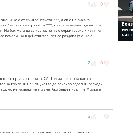
1
0
 значи не е от емигрантската ***, а си е на високо
Бенз
чва "цялата имигрантска ***, която използват да върши
инте
. На бас мога да се хвана, че не е сервитьорка, чистачка
част
е печели, но в действителност се раздава (т.е. не е
2
0
о не се връзват нещата. САЩ нямат здравна каса,а
ателна компания в САЩ която да покрива здравни разходи
ваш, но не казвам, че е и зле. Ако беше писал, че Милка е
6
1
о може и танкове ще подкарат по улиците - нали си