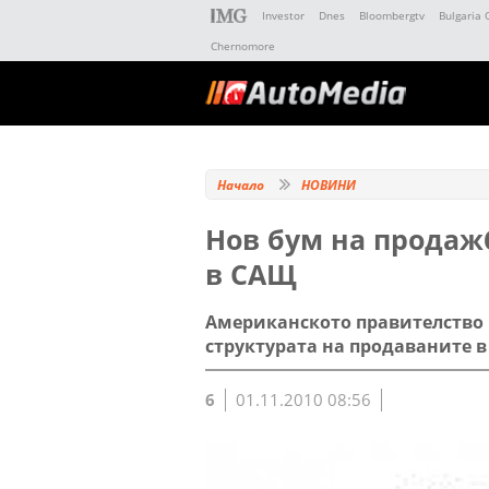
Investor
Dnes
Bloombergtv
Bulgaria 
Chernomore
Начало
НОВИНИ
Нов бум на продаж
в САЩ
Американското правителство 
структурата на продаваните 
6
01.11.2010 08:56