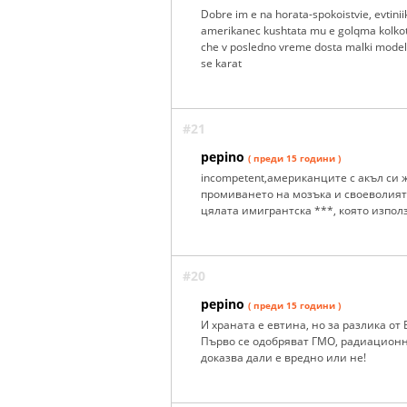
Dobre im e na horata-spokoistvie, evtinii
amerikanec kushtata mu e golqma kolkoto 
che v posledno vreme dosta malki modeli 
se karat
#21
pepino
( преди 15 години )
incompetent,американците с акъл си ж
промиването на мозъка и своеволията
цялата имигрантска ***, която изпол
#20
pepino
( преди 15 години )
И храната е евтина, но за разлика от
Първо се одобряват ГМО, радиационно
доказва дали е вредно или не!