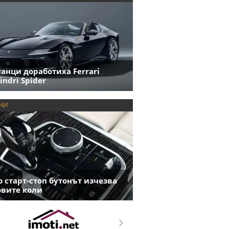
анци доработиха Ferrari
indri Spider
НИ
 старт-стоп бутонът изчезва
овите коли