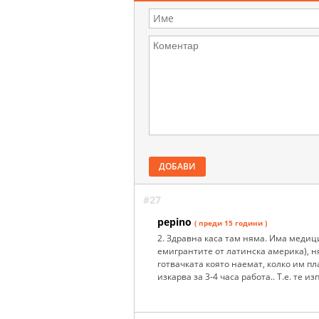
ДОБАВИ
#27
pepino
( преди 15 години )
2. Здравна каса там няма. Има медиц
емигрантите от латинска америка), н
готвачката която наемат, колко им пл
изкарва за 3-4 часа работа.. Т.е. те и