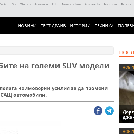
On Air
Gol
Tialoto
Az-jenata
Puls
Teenproblem
Automedia
Imoti.net
Rabota
НОВИНИ
ТЕСТ ДРАЙВ
ИСТОРИИ
ТЕХНИКА
ПОЛЕЗ
ПОСЛ
бите на големи SUV модели
НОВИ
полага неимоверни усилия за да промени
в САЩ автомобили.
Дори
джан
НОВИ