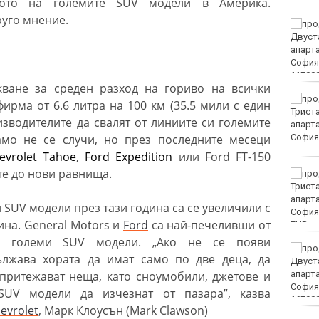
вото на големите SUV модели в Америка.
руго мнение.
Винисиус Жуниор
преподписа с Реал
(Мадрид)
кване за среден разход на гориво на всички
ЦСКА удари с 3:0 Макаби
рма от 6.6 литра на 100 км (35.5 мили с един
като гост
зводителите да свалят от линиите си големите
мо не се случи, но през последните месеци
evrolet Tahoe
,
Ford Expedition
или Ford FT-150
те до нови равнища.
Тъжна вест! Почина
голямо име в
медицината
SUV модели през тази година са се увеличили с
ина. General Motors и
Ford
са най-печеливши от
EUR
 големи SUV модели. „Ако не се появи
Златото стигна до 4295
дължава хората да имат само по две деца, да
долара за унция
 притежават неща, като сноумобили, джетове и
SUV модели да изчезнат от пазара”, казва
evrolet
, Марк Клоусън (Mark Clawson)