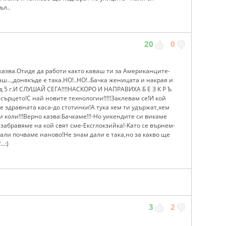
ъл..
20
0
казва.Отиде да работи както каваш ти за Американците-
ш...,донякъде е така.НО!..НО!..Бачка женицата и накрая и
 5 г.И СЛУШАЙ СЕГА!!!!НАСКОРО И НАПРАВИХА Б Е З К Р Ъ
 сърцето!С най новите технологии!!!!!Заклевам се!И кой
 здравната каса-до стотинки!А тука хем ти удържат,хем
и коли!!!Верно казва:Бачкаме!!!-Но уикендите си викаме
 забравяме на кой свят сме-Ексглокзийка!-Като се върнем-
али почваме наново!Не знам дали е така,но за какво ще
..:)
3
2