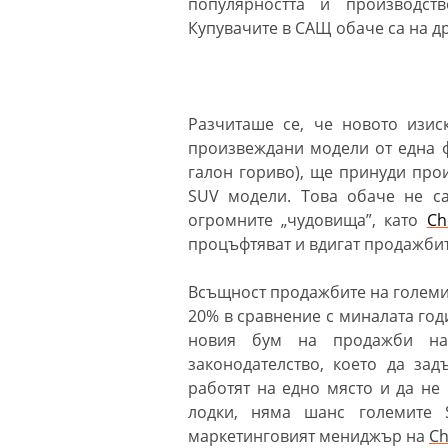
популярността и производст
Купувачите в САЩ обаче са на д
Разчиташе се, че новото изис
произвеждани модели от една фи
галон гориво), ще принуди прои
SUV модели. Това обаче не са
огромните „чудовища”, като
Ch
процъфтяват и вдигат продажби
Всъщност продажбите на големи 
20% в сравнение с миналата год
новия бум на продажби на
законодателство, което да за
работят на едно място и да не
лодки, няма шанс големите 
маркетинговият мениджър на
Ch