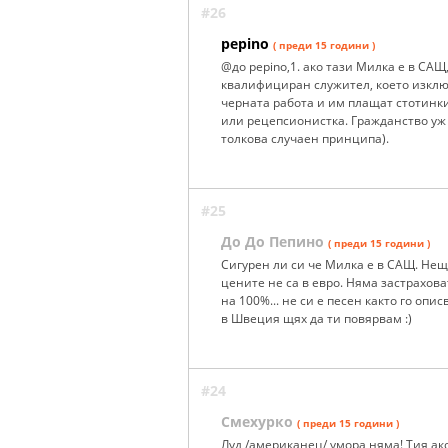
#26
pepino
( преди 15 години )
@до pepino,1. ако тази Милка е в САЩ,
квалифициран служител, което изклю
черната работа и им плащат стотинки"
или рецепсионистка. Гражданство уж с
толкова случаен принципа).
#25
До До Пепино
( преди 15 години )
Сигурен ли си че Милка е в САЩ. Нещ
цените не са в евро. Няма застрахов
на 100%... не си е песен както го опис
в Швеция щях да ти повярвам :)
#24
Смехурко
( преди 15 години )
Луд /американец/ умора няма! Тия ак