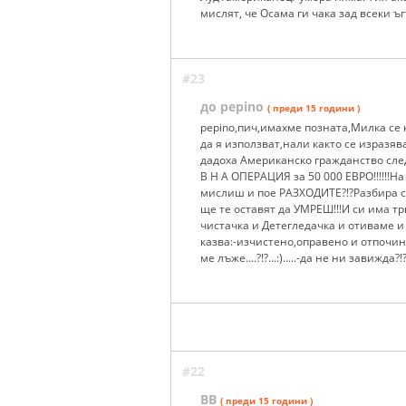
мислят, че Осама ги чака зад всеки ъг
#23
до pepino
( преди 15 години )
pepino,пич,имахме позната,Милка се 
да я използват,нали както се изразява
дадоха Американско гражданство след
В Н А ОПЕРАЦИЯ за 50 000 ЕВРО!!!!!!На
мислиш и пое РАЗХОДИТЕ?!?Разбира се
ще те оставят да УМРЕШ!!!И си има тр
чистачка и Детегледачка и отиваме и
казва:-изчистено,оправено и отпочин
ме лъже....?!?...:).....-да не ни завижда?!?.
#22
BB
( преди 15 години )