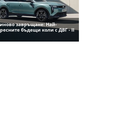
иново завръщане: Най-
ресните бъдещи коли с ДВГ - II