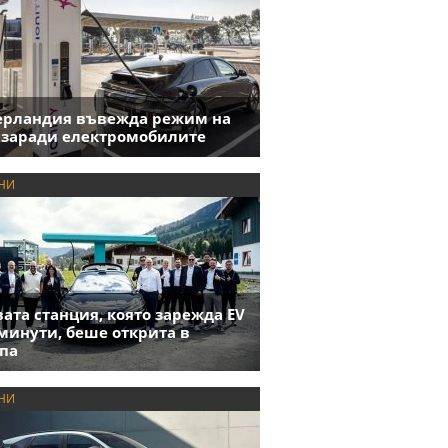
ерландия въвежда режим на
 заради електромобилите
НИ
ата станция, която зарежда EV
 минути, беше открита в
па
НИ