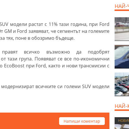
НАЙ-
800 E
UV модели растат с 11% тази година, при Ford
т GM и Ford заявяват, че сегментът на големите
за тях, поне в обозримо бъдеще.
те правят всичко възможно да подобрят
от тази група. Появяват се все по-икономични
во EcoBoost при Ford, както и нови трансмисии с
и модернизират всичките си големи SUV модели
НАЙ-
НОВИ
Напиши коментар