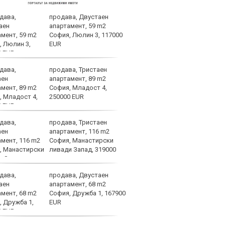
продава, Двустаен
Левс
апартамент, 59 m2
Пло
София, Люлин 3, 117000
EUR
продава, Тристаен
Лошо
апартамент, 89 m2
ще п
София, Младост 4,
във 
250000 EUR
продава, Тристаен
Брун
апартамент, 116 m2
меди
София, Манастирски
Севе
ливади Запад, 319000
продава, Двустаен
Атра
апартамент, 68 m2
заби
София, Дружба 1, 167900
EUR