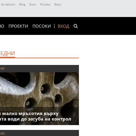
Az-deteto
Blog
Start
Posoka
Boec
НО
ПРОЕКТИ
ПОСОКИ
ВХОД
ЕДНИ
НИ
 малко мръсотия върху
та води до загуба на контрол
НИ