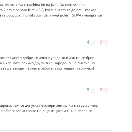
ka, prosto tova e nachina im na jivot. Na edin sreden
2 etaja ot panelkite v BG, kolite sushto sa golemi...makar
se poqvqvat, no kakvoto i da pravqt golemi SUV-ta vinagi shte
4
2
ивеят доста добре, всичко е уредено и ако не се брои
 с храната, всичко друго им е наредено! За сметка на
зват да върши черната работа и им плащат стотинки!
5
0
 Европа, там се допускат експериментални методи с нея.
 обезпаразитяване на пщеницата и т.н., а после се