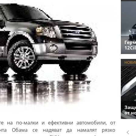
Герм
12Cil
НОВИ
Защо
от н
те на по-малки и ефективни автомобили, от
ента Обама се надяват да намалят рязко