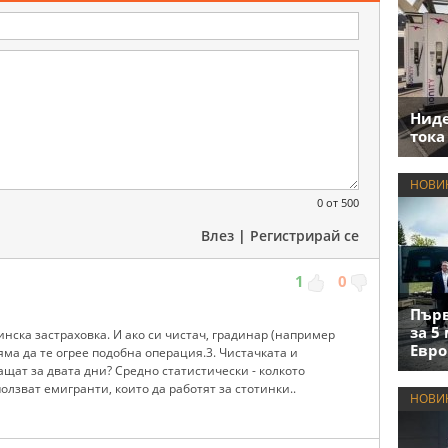
Нид
тока
НОВИ
0
от 500
Влез
|
Регистрирай се
1
0
Първ
за 5
инска застраховка. И ако си чистач, градинар (например
Евро
яма да те огрее подобна операция.3. Чистачката и
ащат за двата дни? Средно статистически - колкото
зползват емигранти, които да работят за стотинки..
НОВИ