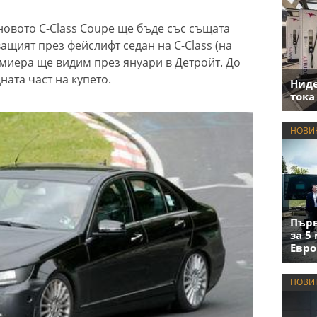
новото C-Class Coupe ще бъде със същата
ащият през фейслифт седан на C-Class (на
емиера ще видим през януари в Детройт. До
ната част на купето.
Нид
тока
НОВИ
Първ
за 5
Евро
НОВИ