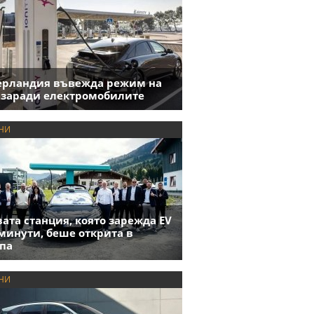
ерландия въвежда режим на
 заради електромобилите
НИ
ата станция, която зарежда EV
 минути, беше открита в
па
НИ