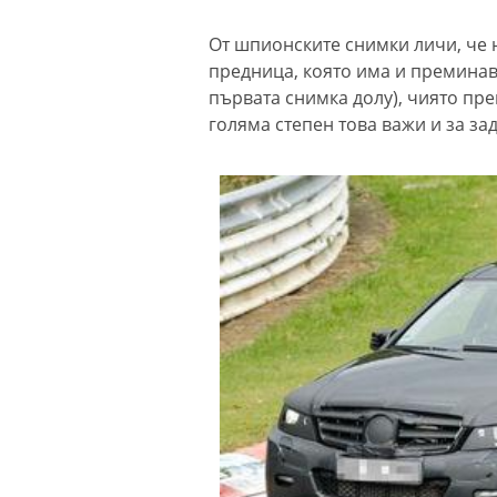
От шпионските снимки личи, че 
предница, която има и преминав
първата снимка долу), чиято пр
голяма степен това важи и за зад