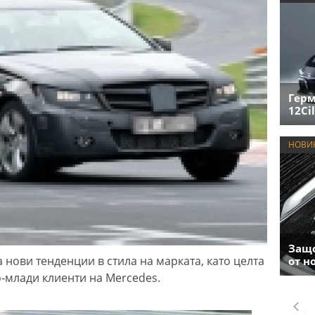
Герм
12Cil
НОВИ
Защо
 нови тенденции в стила на марката, като целта
от н
о-млади клиенти на Mercedes.