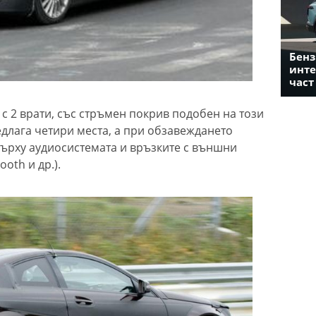
Бенз
инте
част
 с 2 врати, със стръмен покрив подобен на този
едлага четири места, а при обзавеждането
ърху аудиосистемата и връзките с външни
ooth и др.).