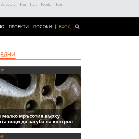
Az-deteto
Blog
Start
Posoka
Boec
НО
ПРОЕКТИ
ПОСОКИ
ВХОД
ЕДНИ
НИ
 малко мръсотия върху
та води до загуба на контрол
НИ