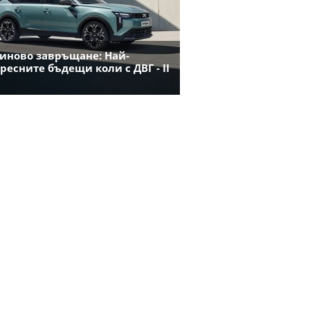
иново завръщане: Най-
ресните бъдещи коли с ДВГ - II