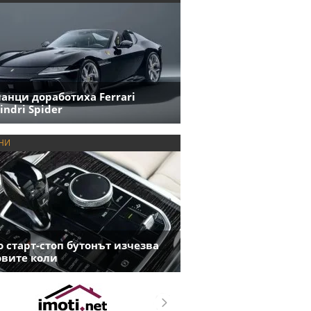
анци доработиха Ferrari
indri Spider
НИ
 старт-стоп бутонът изчезва
овите коли