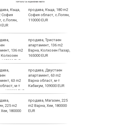
продава, Къща, 180 m2
След
София област, с.Лопян,
Тел 
110000 EUR
нов 
продава, Тристаен
Фено
апартамент, 136 m2
Авив
Варна, Колхозен Пазар,
загу
165000 EUR
и по
продава, Двустаен
Отме
апартамент, 63 m2
на К
Варна област, м-т
какв
Кабакум, 109000 EUR
феде
категории
продава, Магазин, 225
Хрис
m2 Варна, Хеи, 180000
над 
EUR
ни д
увер
останем смирени