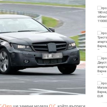
Винисиус Жуниор
преподписа с Реал
(Мадрид)
ЦСКА удари с 3:0 Макаби
като гост
Тъжна вест! Почина
голямо име в
медицината
Златото стигна до 4295
долара за унция
C-Class
ще замени модела
CLC
, който въпреси