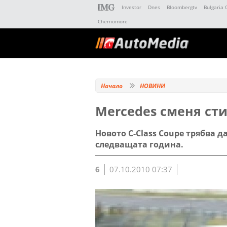
Investor
Dnes
Bloombergtv
Bulgaria 
Chernomore
Начало
НОВИНИ
Mercedes сменя сти
Новото C-Class Coupe трябва да
следващата година.
6
07.10.2010 07:37