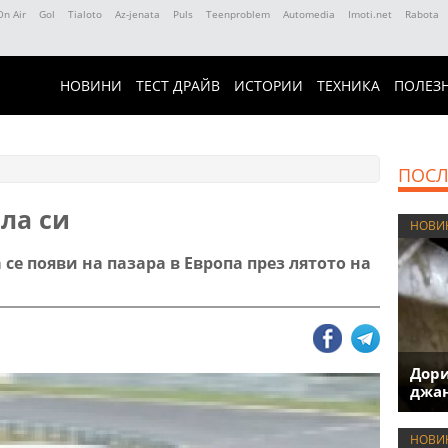
On Air
Gol
Tialoto
Az-jenata
Puls
Teenproblem
Automedia
Imoti.net
Rabota
НОВИНИ
ТЕСТ ДРАЙВ
ИСТОРИИ
ТЕХНИКА
ПОЛЕЗ
ПОСЛ
ла си
НОВИ
 се появи на пазара в Европа през лятото на
Дори
джан
НОВИ