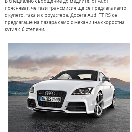
В специално съобщение до медиите, от Audi
поясняват, че тази трансмисия ще се предлага както
с купето, така и с роудстера. Досега Audi TT RS се
предлагаше на пазара само с механична скоростна
кутия с 6 степени.