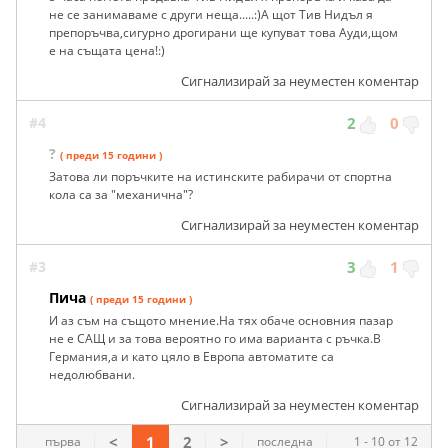
не се занимаваме с други неща.....:)А щот Тив Нидъл я
препоръчва,сигурно дрогирани ще купуват това Ауди,щом
е на същата цена!:)
Сигнализирай за неуместен коментар
#4
2
0
?
( преди 15 години )
Затова ли поръчките на истинските рабирачи от спортна
кола са за "механична"?
Сигнализирай за неуместен коментар
#3
3
1
Пича
( преди 15 години )
И аз съм на същото мнение.На тях обаче основния пазар
не е САЩ и за това вероятно го има варианта с ръчка.В
Германия,а и като цяло в Европа автоматите са
недолюбвани.
Сигнализирай за неуместен коментар
<
1
2
>
първа
последна
1 - 10 от 12