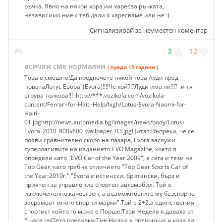
ръчка. Явно на някои хора им харесва ръчката,
независимо ние с теб дали я харесваме или не :)
Сигнализирай за неуместен коментар
#5
3
12
всички сме нормални
( преди 15 години )
Това е смешно!Да предпочете някой това Ауди пред
новатаЛотус Евора"(Evora)!!!!Че кой?!?Луди има ли?!? -и тя
струва толкова!!! :http://***.vozikola.com/vozikola-
content/Ferrari-for-Haiti-Help/high/Lotus-Evora-Naomi-for-
Haiti-
01.jpghttp://news.automedia.bg/images/news/body/Lotus-
Evora_2010_800x600_wallpaper_03.jpgЦитат:Въпреки, че се
появи сравнително скоро на пазара, Evora заслужи
суперлативите на изданието EVO Magazine, което я
определи като "EVO Car of the Year 2009", а сега и тези на
Top Gear, като грабна отличието "Top Gear Sports Car of
the Year 2010г."."Evora е истински, британски, бърз и
приятен за управление спортен автомобил. Той e
изключително качествен, а възможностите му безспорно
засрамват много спорни марки".Той е 2+2,а единствения
спортист който го може е Порше!Тази Неделя я даваха от
5 часа поПета предавка-Тив Нидъл я препоръча и каза да