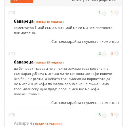
#12
1
1
бавареца
( преди 15 години )
коментатор 1 май съм аз. а ти май не си ми чел постовете
внимателно...
Сигнализирай за неуместен коментар
#11
2
0
бавареца
( преди 15 години )
да бе човек - казвам че е пълна измама това кефене. не
съм карал gtR ама мислиш ли че тая кола ше кефи повече
ако беше с ръчна. а новата трансмисия на поршетата да
не мислиш че кефи по малко. верно е че не ръчкаш ама
това милисекундно придърпване мен ще ме кефи
повече... това е.
Сигнализирай за неуместен коментар
#10
3
0
Аспирин
( преди 15 години )