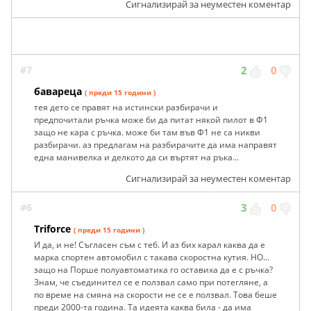
Сигнализирай за неуместен коментар
#7
2
0
бавареца
( преди 15 години )
тея дето се правят на истински разбирачи и
предпочитали ръчка може би да питат някой пилот в Ф1
защо не кара с ръчка. може би там във Ф1 не са никви
разбирачи. аз предлагам на разбирачите да има направят
една манивелка и делкото да си въртят на ръка...
Сигнализирай за неуместен коментар
#6
3
0
Triforce
( преди 15 години )
И да, и не! Съгласен съм с теб. И аз бих карал каква да е
марка спортен автомобил с такава скоростна кутия. НО...
защо на Порше полуавтоматика го оставиха да е с ръчка?
Знам, че съединител се е ползвал само при потегляне, а
по време на смяна на скорости не се е ползвал. Това беше
преди 2000-та година. Та идеята каква била - да има