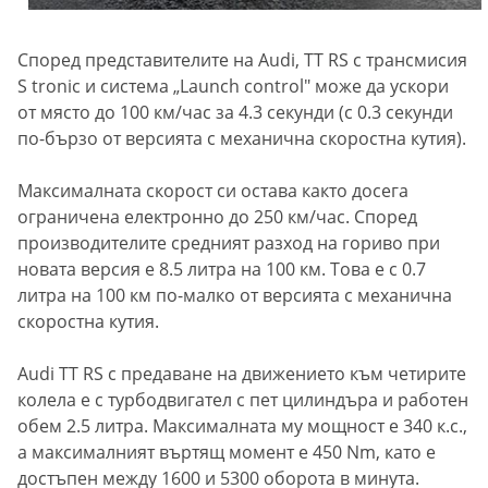
Според представителите на Audi, TT RS с трансмисия
S tronic и система „Launch control" може да ускори
от място до 100 км/час за 4.3 секунди (с 0.3 секунди
по-бързо от версията с механична скоростна кутия).
Максималната скорост си остава както досега
ограничена електронно до 250 км/час. Според
производителите средният разход на гориво при
новата версия е 8.5 литра на 100 км. Това е с 0.7
литра на 100 км по-малко от версията с механична
скоростна кутия.
Audi TT RS с предаване на движението към четирите
колела е с турбодвигател с пет цилиндъра и работен
обем 2.5 литра. Максималната му мощност е 340 к.с.,
а максималният въртящ момент е 450 Nm, като е
достъпен между 1600 и 5300 оборота в минута.