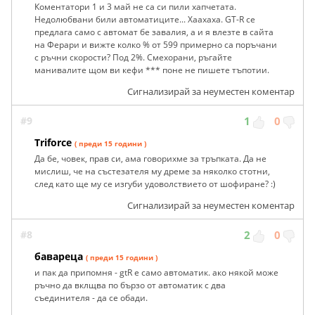
Коментатори 1 и 3 май не са си пили хапчетата.
Недолюбвани били автоматиците... Хаахаха. GT-R се
предлага само с автомат бе завалия, а и я влезте в сайта
на Ферари и вижте колко % от 599 примерно са поръчани
с ръчни скорости? Под 2%. Смехорани, ръгайте
манивалите щом ви кефи *** поне не пишете тъпотии.
Сигнализирай за неуместен коментар
#9
1
0
Triforce
( преди 15 години )
Да бе, човек, прав си, ама говорихме за тръпката. Да не
мислиш, че на състезателя му дреме за няколко стотни,
след като ще му се изгуби удоволствието от шофиране? :)
Сигнализирай за неуместен коментар
#8
2
0
бавареца
( преди 15 години )
и пак да припомня - gtR е само автоматик. ако някой може
ръчно да вклщва по бързо от автоматик с два
съединителя - да се обади.