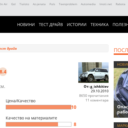
On Air
Gol
Tialoto
Az-jenata
Puls
Teenproblem
Automedia
Imoti.net
Rabota
НОВИНИ
ТЕСТ ДРАЙВ
ИСТОРИИ
ТЕХНИКА
ПОЛЕЗ
ест драйв
ПОСЛ
НОВИ
8.4
км.
От: g_ishkitiev
29.10.2010
8650 прочитания
11 коментара
Цена/Качество
Опас
10
рабо
Качество на материалите
8
МАРК