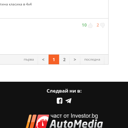
тина класика в 4х4
10
2
<
1
2
>
първа
последна
Следвай ни в: