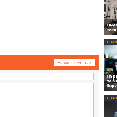
Нид
тока
НОВИ
Напиши коментар
Първ
за 5
Евро
НОВИ