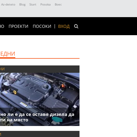
Az-deteto
Blog
Start
Posoka
Boec
НО
ПРОЕКТИ
ПОСОКИ
ВХОД
ЕДНИ
НИ
но ли е да се оставя дизела да
ти на място
И