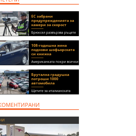
ЕС забрани
предупрежденията за
камери за скорост
Брюксел развързва ръцете
на правителствата за
спиране на функции в
108-годишна жена
приложения като Waze и
поднови шофьорската
Google Maps
си книжка
Американката покри всички
медицински изисквания, за
да получи документа
Брутална градушка
(ВИДЕО)
потроши 1000
автомобила
Щетите за италианската
автокъща се оценяват на 5
милиона евро
КОМЕНТИРАНИ
НИ