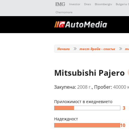
Investor
Dnes
Bloombergtv
Bulgaria 
Chernomore
Начало
тест драйв - списък
т
Mitsubishi Pajero
Закупена:
2008 г.
, Пробег:
40000 
Приложимост в ежедневието
3
Надеждност
10