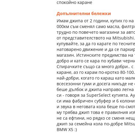
спокойно каране
Допълнителни бележки
Имам джипа от 2 години, купих го на
000км съм сменял само масла, филтр
трудно по повечето магазини за авто
от представителството на Mitsubishi. 
купувайте, за да го карате по теснит
натоварено движение и да се паркира
магазин. Истинските предимства на 
добро и като се кара по хубави черни
Спирачките също са много добри.. с 
каране, аз го карам по-кротко 80-100
най-добри, когато го караш като мал
всесезонни гуми и досега никъде не 
беше дълбок и джипа направо легна о
си - говоря за SuperSelect кутията. 
си има фабричен субуфер и 6 колони 
и звука в неговата кола беше по-смот
му трябва джип това е правилния из
не са ефтини, но рядко се сменя нещ
джип за семейна кола по-добре Mitsu
BMW X5 :)