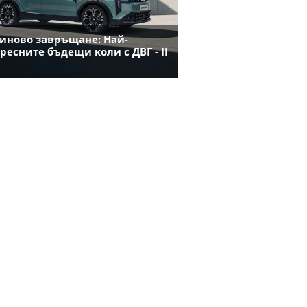
иново завръщане: Най-
ресните бъдещи коли с ДВГ - II