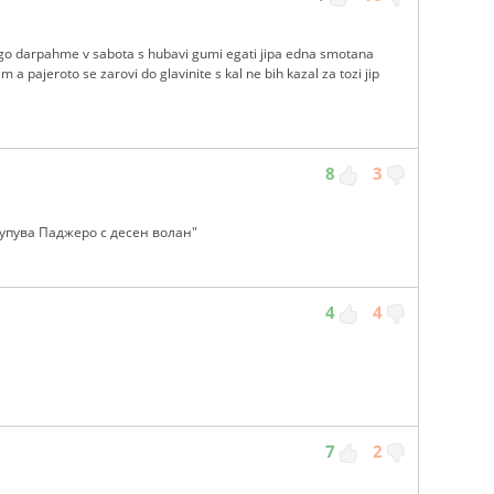
 go darpahme v sabota s hubavi gumi egati jipa edna smotana
 a pajeroto se zarovi do glavinite s kal ne bih kazal za tozi jip
8
3
купува Паджеро с десен волан"
4
4
7
2