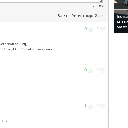
0
от 500
Влез
|
Регистрирай се
Бенз
инте
част
0
1
tplstoizce[/url],
m[/link], http://mttalicdpwcz.com/
0
1
1
1
 debt.