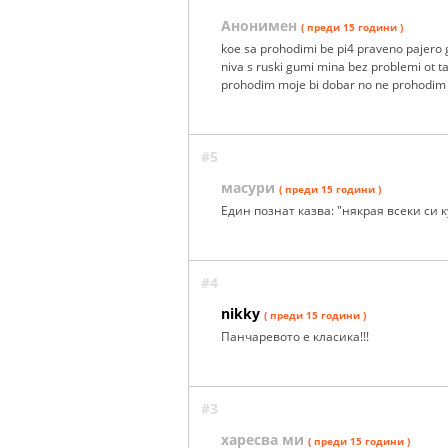
Анонимен
( преди 15 години )
koe sa prohodimi be pi4 praveno pajero
niva s ruski gumi mina bez problemi ot tam
prohodim moje bi dobar no ne prohodim
#5
масури
( преди 15 години )
Един познат казва: "някрая всеки си 
#4
nikky
( преди 15 години )
Панчаревото е класика!!!
#3
харесва ми
( преди 15 години )