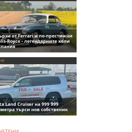
ързи от Ferrari и по-престижни
olls-Royce - легендарните коли
спания
НИ
ta Land Cruiser на 999 999
метра търси нов собственик
ЧЕТЕНИ