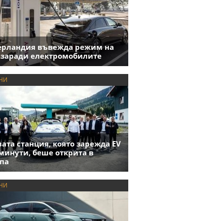
ерландия въвежда режим на
 заради електромобилите
НИ
ата станция, която зарежда EV
 минути, беше открита в
па
НИ