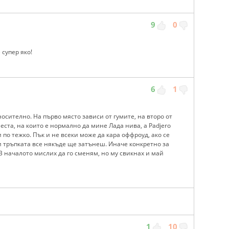
9
0
супер яко!
6
1
осително. На първо място зависи от гумите, на второ от
еста, на които е нормално да мине Лада нива, а Padjero
и по тежко. Пък и не всеки може да кара оффроуд, ако се
и тръпката все някъде ще затънеш. Иначе конкретно за
 В началото мислих да го сменям, но му свикнах и май
1
10