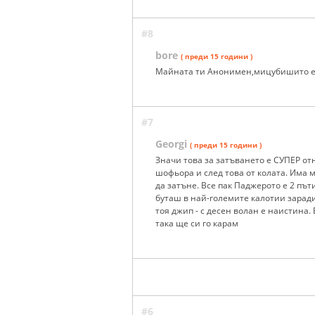
#8
bore
( преди 15 години )
Майната ти Анонимен,мицубишито е 
#7
Georgi
( преди 15 години )
Значи това за затъването е СУПЕР отн
шофьора и след това от колата. Има м
да затъне. Все пак Паджерото е 2 път
буташ в най-големите калотии зарад
тоя джип - с десен волан е наистина.
така ще си го карам
#6