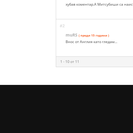
хубав коментар.А Митсубиши са наис
#2
muRS
( преди 15 години )
Внос от Англия като гледам...
1 - 10 от 11