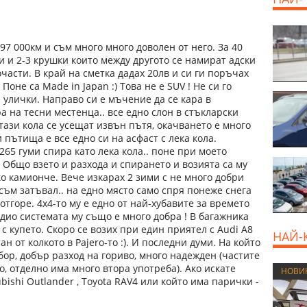
 97 000км и съм много много доволен от него. За 40
и и 2-3 крушки които между другото се намират адски
части. В край на сметка дадах 20лв и си ги поръчах
Поне са Made in Japan :) Това не е SUV ! Не си го
е улички. Направо си е мъчение да се кара в
 на тесни местенца.. все едно слон в стъкларски
тази кола се усещат извън пътя, окачването е много
 пътища е все едно си на асфаст с лека кола.
265 гуми спира като лека кола.. поне при моето
. Общо взето и разхода и спирането и возията са му
ко камионче. Вече изкарах 2 зими с не много добри
съм затъвал.. на едно място само спря понеже снега
тгоре. 4x4-то му е едно от най-хубавите за времето
Аудио системата му също е много добра ! В багажника
с купето. Скоро се возих при един приятел с Audi A8
НАЙ-
ан от колкото в Pajero-то :). И последни думи. На който
бор, добър разход на гориво, много надежден (частите
о, отделно има много втора употреба). Ако искате
НОВИ
bishi Outlander , Toyota RAV4 или който има парички -