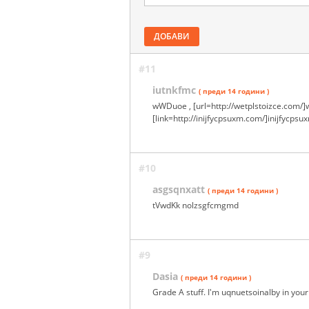
ДОБАВИ
#11
iutnkfmc
( преди 14 години )
wWDuoe , [url=http://wetplstoizce.com/]we
[link=http://inijfycpsuxm.com/]inijfycpsux
#10
asgsqnxatt
( преди 14 години )
tVwdKk nolzsgfcmgmd
#9
Dasia
( преди 14 години )
Grade A stuff. I'm uqnuetsoinalby in your