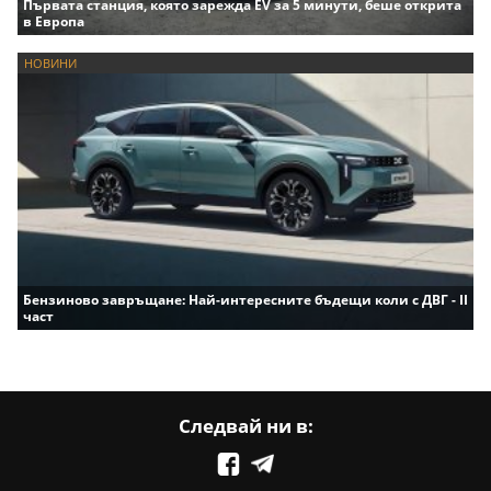
Първата станция, която зарежда EV за 5 минути, беше открита
в Европа
НОВИНИ
Бензиново завръщане: Най-интересните бъдещи коли с ДВГ - II
част
Следвай ни в: