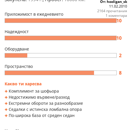
От: hooligan_sk
11.02.2010
2164 прочитания
Приложимост в ежедневието
1 коментара
10
Надеждност
10
Оборудване
2
Пространство
8
Какво ти харесва
Комплимент за шофьора
Недостижимо вървене/разход
Екстремни обороти за разнообразие
Седалки с истинска ломбална опора
По-широка база от среден седан