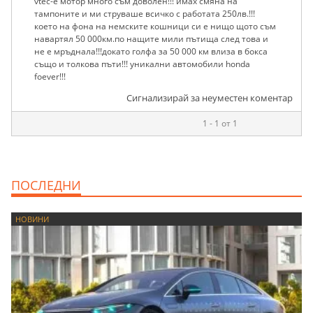
vtec-e мотор много съм доволен!!! имах смяна на
тампоните и ми струваше всичко с работата 250лв.!!!
което на фона на немските кошници си е нищо щото съм
навартял 50 000км.по нащите мили пътища след това и
не е мръднала!!!докато голфа за 50 000 км влиза в бокса
също и толкова пъти!!! уникални автомобили honda
foever!!!
Сигнализирай за неуместен коментар
1 - 1 от 1
ПОСЛЕДНИ
НОВИНИ