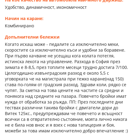
Удобство, динамичност, икономичност
Начин на каране:
Комбинирано
Допълнителни бележки
Когато искаш може - педалите са изключително меки,
скоростите са изключително къси и удобни за боравене.
При първо качване не усещаш кога колата потегля,
истинска лекота на управление. Разхода в София през
зимата е 8-8,5, през топлите месеци трудно достига 7/100.
Целогодишно извънградския разход е около 5,5 с
уговорката че на магистрала при тежко каране(над 150)
става по-голям от градския разход. Здрави коли, рядко се
чупят. За сметка на това цените на частите са средни и
понякога над средните на пазара. Повечето бройки имат
нужда от обработка за ръжда. ПП: През последните дни
тествах различни такива бройки с двигатели дори до
Витек 125кс., предупреждавам че повечето и всъщност
всички са в отвратително състояние, моята лично никога
не е била нов внос и я взех с нова тапицерия и боя,
можеби за това имам изключително добро впечатление :)