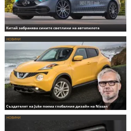
Китай забранява сините светлини на автопилота
НОВИНИ
Създателят на Juke поема глобалния дизайн на Nissan
НОВИНИ