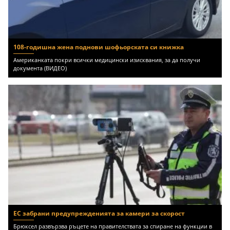
108-годишна жена поднови шофьорската си книжка
Американката покри всички медицински изисквания, за да получи
документа (ВИДЕО)
ЕС забрани предупрежденията за камери за скорост
Брюксел развързва ръцете на правителствата за спиране на функции в