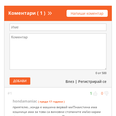
Коментари ( 1 )
Напиши коментар
0
от 500
ДОБАВИ
Влез
|
Регистрирай се
#1
1
0
hondamaniac
( преди 17 години )
приятелю...хонда е машина вервай ми!!!наистина има
кошници ама за това са виновни стопаните им!аз карам