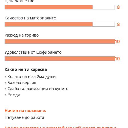
Цена/Качество
8
Качество на материалите
8
Разход на гориво
10
Удоволствие от шофирането
10
Какво не ти харесва
Колата си е за 2ма души
Базова версия
Слаба галванизация на купето
Ръжди
Начин на ползване:
Пътуване до работа
На кое качество на автомобила най-много държиш: