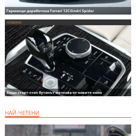
Германци доработиха Ferrari 12Cilindri Spider
НОВИНИ
Защо старт-стоп бутонът изчезва от новите коли
НАЙ-ЧЕТЕНИ