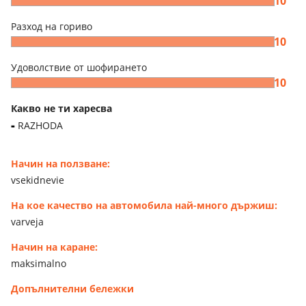
10
Разход на гориво
10
Удоволствие от шофирането
10
Какво не ти харесва
RAZHODA
Начин на ползване:
vsekidnevie
На кое качество на автомобила най-много държиш:
varveja
Начин на каране:
maksimalno
Допълнителни бележки