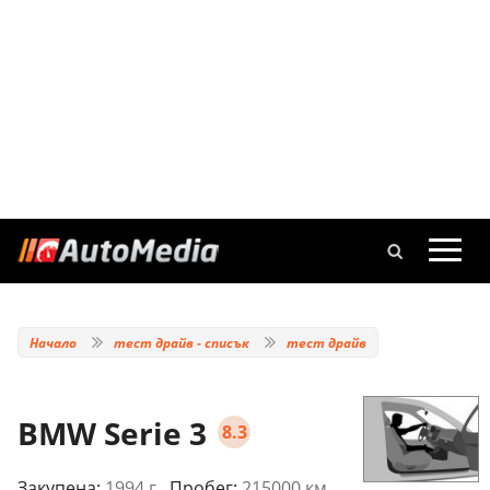
Начало
тест драйв - списък
тест драйв
BMW Serie 3
8.3
Закупена:
1994 г.
, Пробег:
215000 км.