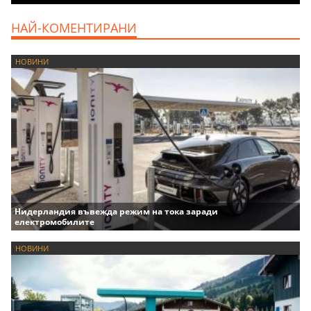
НАЙ-КОМЕНТИРАНИ
НОВИНИ
Нидерландия въвежда режим на тока заради
електромобилите
НОВИНИ