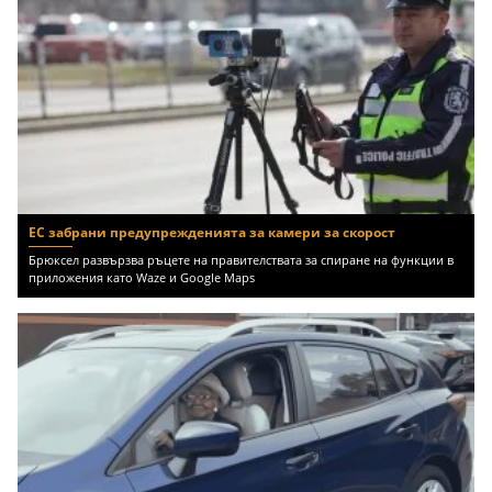
ЕС забрани предупрежденията за камери за скорост
Брюксел развързва ръцете на правителствата за спиране на функции в
приложения като Waze и Google Maps