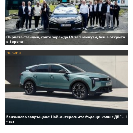
Първата станция, която зарежда EV за 5 минути, беше открита
в Европа
НОВИНИ
Бензиново завръщане: Най-интересните бъдещи коли с ДВГ - II
част