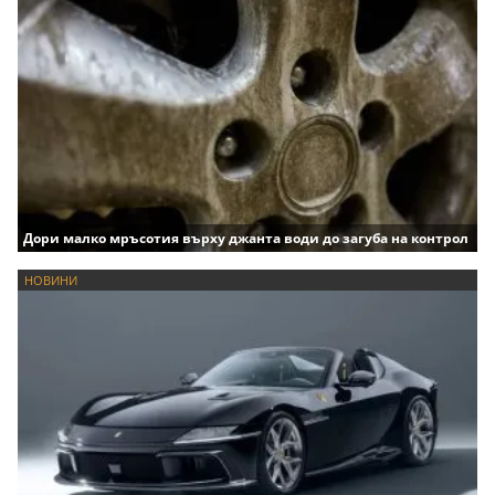
Дори малко мръсотия върху джанта води до загуба на контрол
НОВИНИ