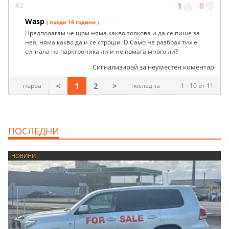
#2
1
0
Wasp
( преди 16 години )
Предполагам че щом няма какво толкова и да се пише за
нея, няма какво да и се строши :D.Само не разбрах тих е
сигнала на парктроника ли и не помага много ли?
Сигнализирай за неуместен коментар
<
1
2
>
първа
последна
1 - 10 от 11
ПОСЛЕДНИ
НОВИНИ