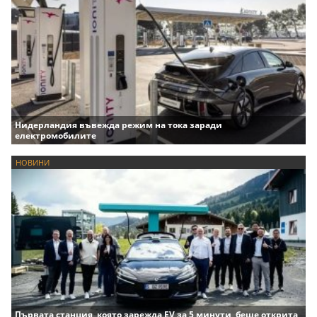
Нидерландия въвежда режим на тока заради
електромобилите
НОВИНИ
Първата станция, която зарежда EV за 5 минути, беше открита