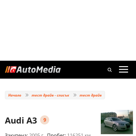
Начало
тест драйв - списък
тест драйв
Audi A3
9
Закупена:
2005 г.
, Пробег:
116251 км.