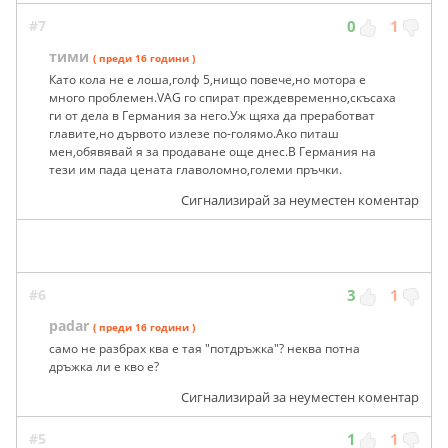
#7
0
1
тими
( преди 16 години )
Като кола не е лоша,голф 5,нищо повече,но мотора е
много проблемен.VAG го спират преждевременно,скъсаха
ги от дела в Германия за него.Уж щяха да преработват
главите,но дървото излезе по-голямо.Ако питаш
мен,обявявай я за продаване още днес.В Германия на
тези им пада цената главоломно,големи пръчки.
Сигнализирай за неуместен коментар
#6
3
1
padar
( преди 16 години )
само не разбрах ква е тая "потдръжка"? неква потна
дръжка ли е кво е?
Сигнализирай за неуместен коментар
#5
1
1