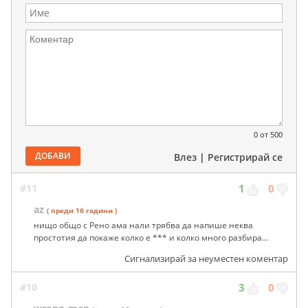
0
от 500
ДОБАВИ
Влез
|
Регистрирай се
#11
1
0
az
( преди 16 години )
нищо общо с Рено ама нали трябва да напише неква
простотия да покаже колко е *** и колко много разбира...
Сигнализирай за неуместен коментар
#10
3
0