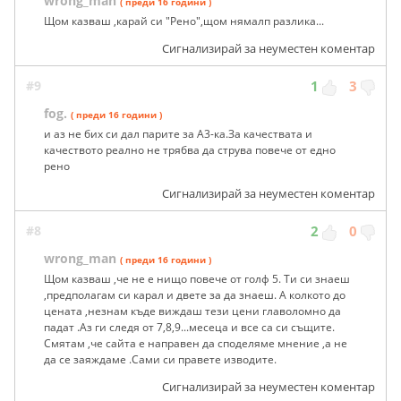
wrong_man
( преди 16 години )
Щом казваш ,карай си "Рено",щом нямалп разлика...
Сигнализирай за неуместен коментар
#9
1
3
fog.
( преди 16 години )
и аз не бих си дал парите за А3-ка.За качествата и
качеството реално не трябва да струва повече от едно
рено
Сигнализирай за неуместен коментар
#8
2
0
wrong_man
( преди 16 години )
Щом казваш ,че не е нищо повече от голф 5. Ти си знаеш
,предполагам си карал и двете за да знаеш. А колкото до
цената ,незнам къде виждаш тези цени главоломно да
падат .Аз ги следя от 7,8,9...месеца и все са си същите.
Смятам ,че сайта е направен да споделяме мнение ,а не
да се заяждаме .Сами си правете изводите.
Сигнализирай за неуместен коментар