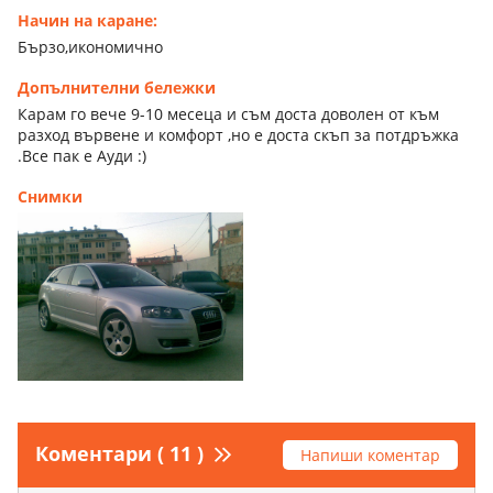
Начин на каране:
Бързо,икономично
Допълнителни бележки
Карам го вече 9-10 месеца и съм доста доволен от към
разход вървене и комфорт ,но е доста скъп за потдръжка
.Все пак е Ауди :)
Снимки
Коментари ( 11 )
Напиши коментар