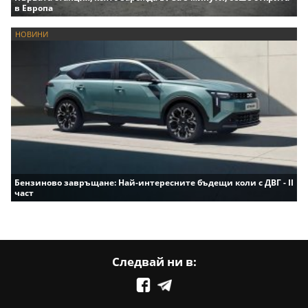
в Европа
НОВИНИ
Бензиново завръщане: Най-интересните бъдещи коли с ДВГ - II
част
Следвай ни в: