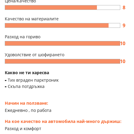
Цена/Качество
8
Качество на материалите
9
Разход на гориво
10
Удоволствие от шофирането
10
Какво не ти харесва
Тих вграден парктроник
Скъпа потдръжка
Начин на ползване:
Ежедневно , по работа
На кое качество на автомобила най-много държиш:
Разход и комфорт