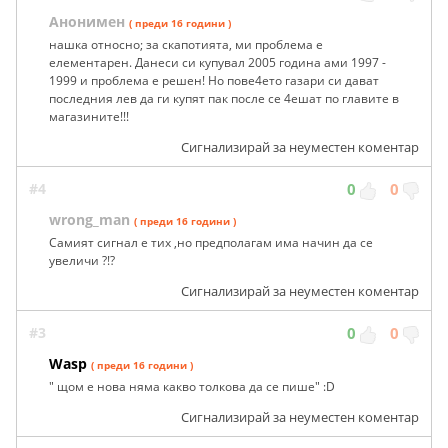
Анонимен
( преди 16 години )
нашка относно; за скапотията, ми проблема е
елементарен. Данеси си купувал 2005 година ами 1997 -
1999 и проблема е решен! Но пове4ето газари си дават
последния лев да ги купят пак после се 4ешат по главите в
магазините!!!
Сигнализирай за неуместен коментар
#4
0
0
wrong_man
( преди 16 години )
Самият сигнал е тих ,но предполагам има начин да се
увеличи ?!?
Сигнализирай за неуместен коментар
#3
0
0
Wasp
( преди 16 години )
" щом е нова няма какво толкова да се пише" :D
Сигнализирай за неуместен коментар