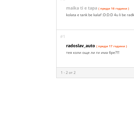
maika ti e tapa
( преди 16 години )
kolata e tank be kalaf :D:D:D 4u li be rad
#1
radoslav_auto
( преди 17 години )
тея коли още ли ги има бре?!!!
1 - 2 от 2