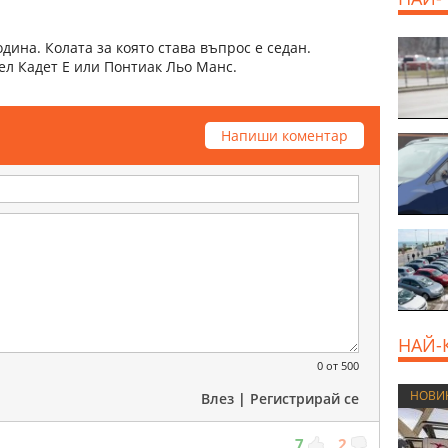
одина. Колата за която става въпрос е седан.
л Кадет Е или Понтиак Льо Манс.
Напиши коментар
НАЙ-
0
от 500
НОВИ
Влез
|
Регистрирай се
7
2