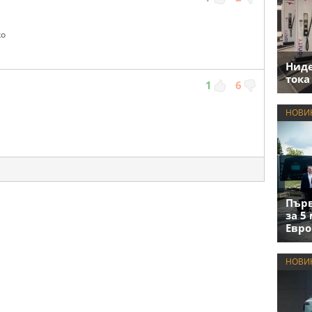
ko
Нид
тока
1
6
НОВИ
Първ
за 5
Евро
НОВИ