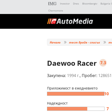
Investor
Dnes
Bloombergtv
Bulgaria 
Chernomore
Начало
тест драйв - списък
т
Daewoo Racer
7.3
Закупена:
1994 г.
, Пробег:
128651
Приложимост в ежедневието
10
Надеждност
7