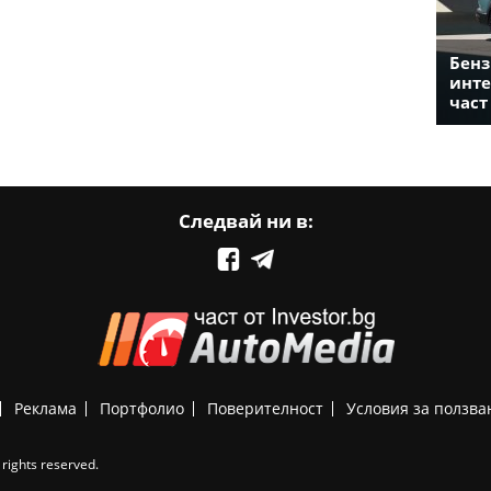
Бенз
инте
част
Следвай ни в:
Реклама
Портфолио
Поверителност
Условия за ползва
rights reserved.