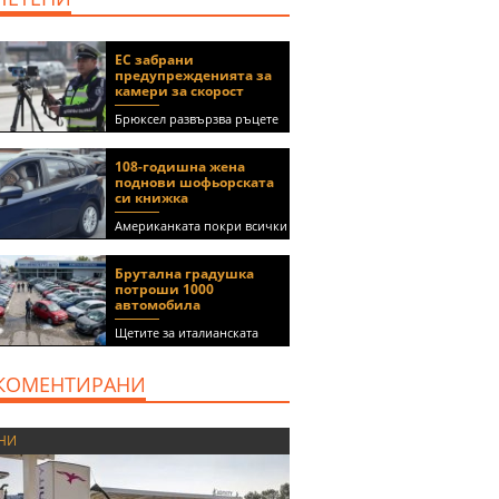
ЕС забрани
предупрежденията за
камери за скорост
Брюксел развързва ръцете
на правителствата за
спиране на функции в
108-годишна жена
приложения като Waze и
поднови шофьорската
Google Maps
си книжка
Американката покри всички
медицински изисквания, за
да получи документа
Брутална градушка
(ВИДЕО)
потроши 1000
автомобила
Щетите за италианската
автокъща се оценяват на 5
милиона евро
КОМЕНТИРАНИ
НИ