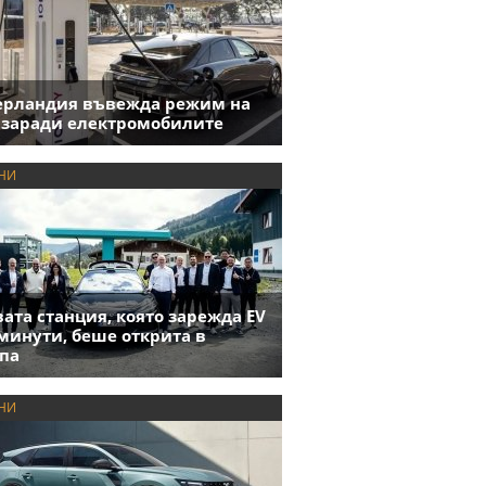
ерландия въвежда режим на
 заради електромобилите
НИ
ата станция, която зарежда EV
 минути, беше открита в
па
НИ