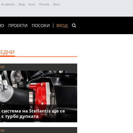
Az-deteto
Blog
Start
Posoka
Boec
НО
ПРОЕКТИ
ПОСОКИ
ВХОД
ЕДНИ
НИ
 система на Stellantis ще се
 с турбо дупката
НИ