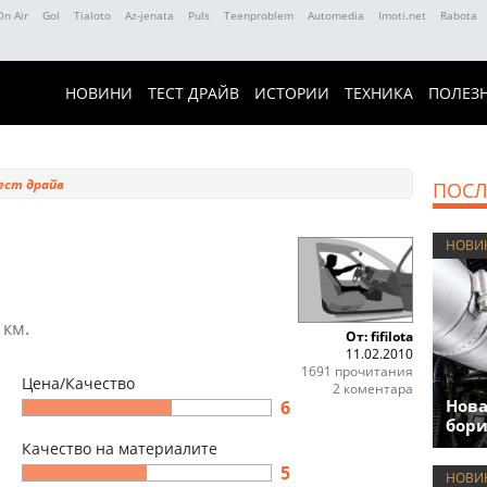
On Air
Gol
Tialoto
Az-jenata
Puls
Teenproblem
Automedia
Imoti.net
Rabota
НОВИНИ
ТЕСТ ДРАЙВ
ИСТОРИИ
ТЕХНИКА
ПОЛЕЗ
ест драйв
ПОСЛ
НОВИ
 км.
От: fifilota
11.02.2010
1691 прочитания
Цена/Качество
2 коментара
Нова
6
бори
Качество на материалите
5
НОВИ