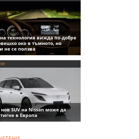
на технология вижда по-добре
овешко око в тъмното, но
и не се ползва
НИ
 нов SUV на Nissan може да
тигне в Европа
ЧЕТЕНИ