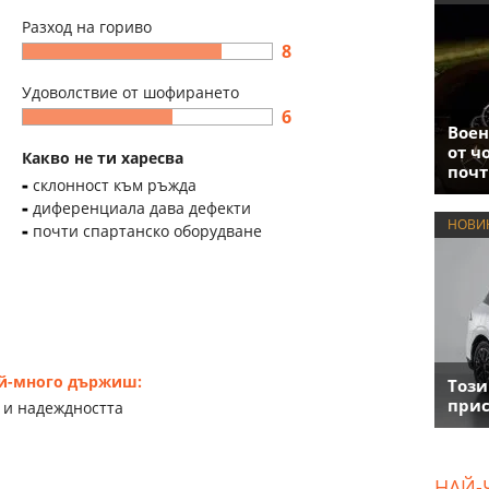
Разход на гориво
8
Удоволствие от шофирането
6
Воен
от ч
Какво не ти харесва
почт
склонност към ръжда
диференциала дава дефекти
НОВИ
почти спартанско оборудване
ай-много държиш:
Този
прис
 и надеждността
НАЙ-