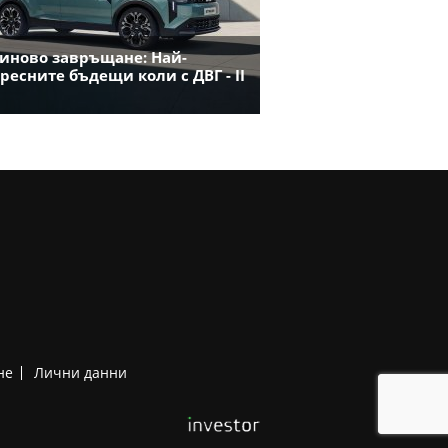
иново завръщане: Най-
ресните бъдещи коли с ДВГ - II
не
Лични данни