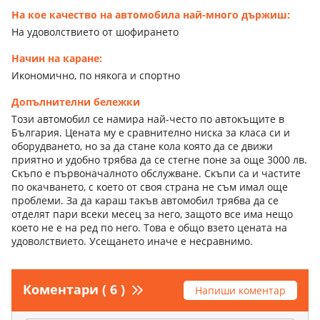
На кое качество на автомобила най-много държиш:
На удоволствието от шофирането
Начин на каране:
Икономично, по някога и спортно
Допълнителни бележки
Този автомобил се намира най-често по автокъщите в
България. Цената му е сравнително ниска за класа си и
оборудването, но за да стане кола която да се движи
приятно и удобно трябва да се стегне поне за още 3000 лв.
Скъпо е първоначалното обслужване. Скъпи са и частите
по окачването, с което от своя страна не съм имал още
проблеми. За да караш такъв автомобил трябва да се
отделят пари всеки месец за него, защото все има нещо
което не е на ред по него. Това е общо взето цената на
удоволствието. Усещането иначе е несравнимо.
Коментари ( 6 )
Напиши коментар