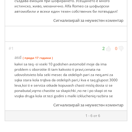
създава емоция при шофирането. Усещането е много
истинско, живо, механично. Alfa Romeo са шофьорски
автомобили и всеки един техен собственик би потвърдил!
Сигнализирай за неуместен коментар
#1
2
0
asd
( преди 17 години )
kakvi sa teq -si vseki 10 godishen avtomobil moje da ima
problem s oborotite ili tam kakvoto ti pravi,cenata na
udovolstvieto bila seki mesec da otdelqsh pari za neq,ami za
sqka stara kola trqbva da otdelqsh pari,i kva e taq glupost 3000
leva,koi ti e serviza otkade kopuvash chasti mislq dosta si se
ponabutal,vqrno chastite sa skapichki ,no ne i po skapi ot na
vsqka druga kola ot tezi godini s malki izklucheniq razbira se
Сигнализирай за неуместен коментар
1 - 6 от 6