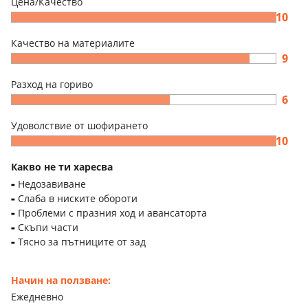
Цена/Качество
10
Качество на материалите
9
Разход на гориво
6
Удоволствие от шофирането
10
Какво не ти харесва
Недозавиване
Слаба в ниските обороти
Проблеми с празния ход и авансаторта
Скъпи части
Тясно за пътниците от зад
Начин на ползване:
Ежедневно