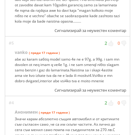
ot zavodite davat kam 10godini garanciq zamo za lamarinata
4e nqma da rajdqsa awe ko davi kaja "magan kolkoto moje
ni6to ne e vechno" obache se saobrazqvaite kade zashtoto tazi
kola moje da bade naistina opasna.........
Сигнализирай за неуместен коментар
#5
2
0
vanko
( преди 17 години )
abe az karam sa6tiq model samo 4e ne e 97g. a 99g. i sam mn
dovolen ot neq imam q ve4e 1g. i ne sam smenql ni6to slagam
samo benzin i gaz do lamarinata.Naistina sa i skapi 4astite
ama vie kvo izkate tva da ne e lada ili moskvi4.Vsi4ko e mn
dobro dvigatel,interior abe vsi4ko tva e moito mnenie
Сигнализирай за неуместен коментар
#4
2
0
Анонимен
( преди 17 години )
Значи карам абсолютно същия автомобил и от критиките
съм съгласен само ,че са им скъпи частите. Аз лично до
сега съм менил само помпа на съединителя за 270 лв.С