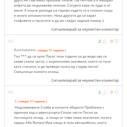
друго не съм имал проблем. Иначе тоя пич как я е накарал
алфата да недозавива незнам. Сигурно кара по лудо и от
мене. А иначе разхода на гориво където го е сложил също
е много оптимистичен. Нека другите да си карат
голфовете и пасатите и да ми гледат задния номер :)
Сигнализирай за неуместен коментар
#3
2
0
Анонимен
( преди 17 години )
Too *** да си купи Пасат тези години за да види кво се
казва скъпи части, с алуминиево окачване, което се гъне
като станиол, и да провери колко му струва после!
Смешници колкото искаш.
Сигнализирай за неуместен коментар
#2
2
0
:)
( преди 17 години )
-Недозавиване-Слаба в ниските обороти-Проблеми с
празния ход и авансаторта-Скъпи части-Тясно за
пътниците отзад. . и нищо от това няма значение, когато
караш Alfa Romeo! Има нещо в тези автомобили, което