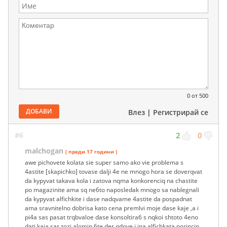
0
от 500
ДОБАВИ
Влез
|
Регистрирай се
#6
2
0
malchogan
( преди 17 години )
awe pichovete kolata sie super samo ako vie problema s
4astite [skapichko] tovase dalji 4e ne mnogo hora se doverqvat
da kypyvat takava kola i zatova nqma konkorenciq na chastite
po magazinite ama sq ne6to naposledak mnogo sa nablegnali
da kypyvat alfichkite i dase nadqvame 4astite da pospadnat
ama sravnitelno dobrisa kato cena premlvi moje dase kaje ,a i
pi4a sas pasat trqbvaloe dase konsoltira6 s nqkoi shtoto 4eno
dati kaja sas tozi alomin 6te der qdove i ina alfichkata porincip