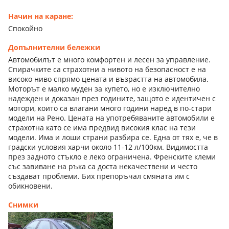
Начин на каране:
Спокойно
Допълнителни бележки
Автомобилът е много комфортен и лесен за управление.
Спирачките са страхотни а нивото на безопасност е на
високо ниво спрямо цената и възрастта на автомобила.
Моторът е малко муден за купето, но е изключително
надежден и доказан през годините, защото е идентичен с
мотори, които са влагани много години наред в по-стари
модели на Рено. Цената на употребяваните автомобили е
страхотна като се има предвид високия клас на тези
модели. Има и лоши страни разбира се. Една от тях е, че в
градски условия харчи около 11-12 л/100км. Видимостта
през задното стъкло е леко ограничена. Френските клеми
със завиване на ръка са доста некачествени и често
създават проблеми. Бих препоръчал смяната им с
обикновени.
Снимки