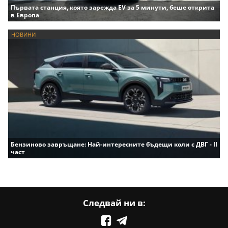
Първата станция, която зарежда EV за 5 минути, беше открита
в Европа
НОВИНИ
Бензиново завръщане: Най-интересните бъдещи коли с ДВГ - II
част
Следвай ни в: