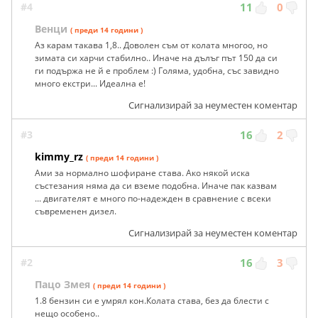
#4
11
0
Венци
( преди 14 години )
Аз карам такава 1,8.. Доволен съм от колата многоо, но
зимата си харчи стабилно.. Иначе на дълъг път 150 да си
ги подържа не й е проблем :) Голяма, удобна, със завидно
много екстри... Идеална е!
Сигнализирай за неуместен коментар
#3
16
2
kimmy_rz
( преди 14 години )
Ами за нормално шофиране става. Ако някой иска
състезания няма да си вземе подобна. Иначе пак казвам
... двигателят е много по-надежден в сравнение с всеки
съвременен дизел.
Сигнализирай за неуместен коментар
#2
16
3
Пацо Змея
( преди 14 години )
1.8 бензин си е умрял кон.Колата става, без да блести с
нещо особено..