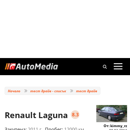
Начало
тест драйв - списък
тест драйв
Renault Laguna
8.3
От: kimmy_rz
Закупена:
2011 г.
, Пробег:
12000 км.