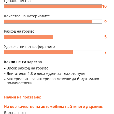
Цена/Качество
10
Качество на материалите
9
Разход на гориво
5
Удоволствие от шофирането
7
Какво не ти харесва
Висок разход на гориво
Двигателят 1.8 е леко муден за тежкото купе
Материалите за интериора можеше да бъдат малко
по-качествени.
Начин на ползване:
На кое качество на автомобила най-много държиш:
Безопасност