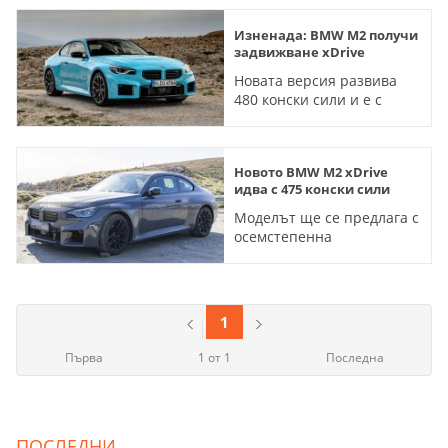
Изненада: BMW M2 получи
задвижване xDrive
Новата версия развива
480 конски сили и е с
автоматични скорости
Новото BMW M2 xDrive
идва с 475 конски сили
Моделът ще се предлага с
осемстепенна
автоматична трансмисия
Steptronic Sport
1
Първа
1 от 1
Последна
ПОСЛЕДНИ