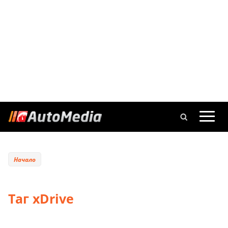
Начало
Таг xDrive