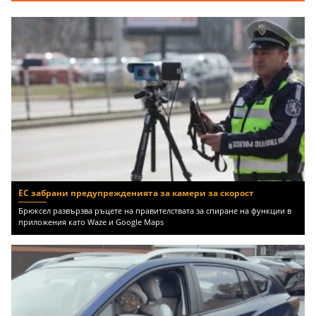
ЕС забрани предупрежденията за камери за скорост
Брюксел развързва ръцете на правителствата за спиране на функции в
приложения като Waze и Google Maps