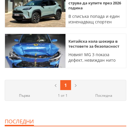
завод на марката
струва да купите през 2026
година
В списъка попада и един
изненадващ спортен
автомобил
Китайска кола шокира в
тестовете за безопасност
Новият MG 3 показа
дефект, невиждан нито
веднъж за 28 години
EuroNCAP тестове
1
Първа
1 от 1
Последна
ПОСЛЕДНИ