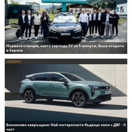
Първата станция, която зарежда EV за 5 минути, беше открита
в Европа
НОВИНИ
Бензиново завръщане: Най-интересните бъдещи коли с ДВГ - II
част