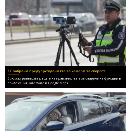
ЕС забрани предупрежденията за камери за скорост
Брюксел развързва ръцете на правителствата за спиране на функции в
приложения като Waze и Google Maps