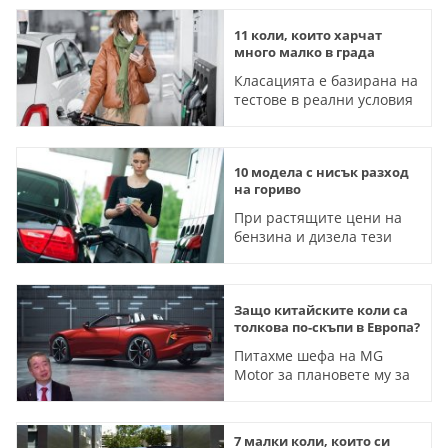
11 коли, които харчат
много малко в града
Класацията е базирана на
тестове в реални условия
10 модела с нисък разход
на гориво
При растящите цени на
бензина и дизела тези
коли могат да бъдат
отлично решение
Защо китайските коли са
толкова по-скъпи в Европа?
Питахме шефа на MG
Motor за плановете му за
България, за
полутвърдите батерии и
къде ще е европейският
7 малки коли, които си