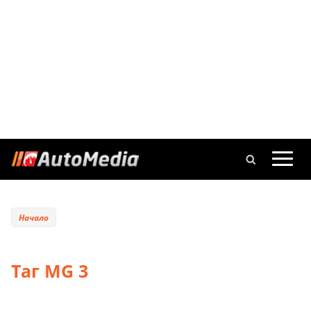
Начало
Таг MG 3