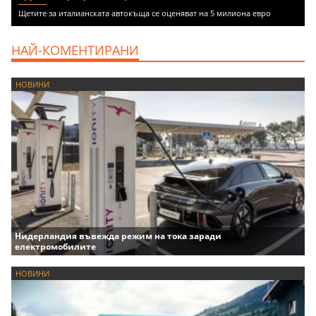
Щетите за италианската автокъща се оценяват на 5 милиона евро
НАЙ-КОМЕНТИРАНИ
НОВИНИ
Нидерландия въвежда режим на тока заради
електромобилите
НОВИНИ