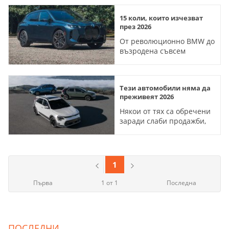
15 коли, които изчезват
през 2026
От революционно BMW до
възродена съвсем
наскоро Toyota, тези
модели са обречени
Тези автомобили няма да
преживеят 2026
Някои от тях са обречени
заради слаби продажби,
други просто остаряха
1
Първа
1 от 1
Последна
ПОСЛЕДНИ