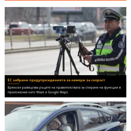
ЕС забрани предупрежденията за камери за скорост
Брюксел развързва ръцете на правителствата за спиране на функции в
приложения като Waze и Google Maps