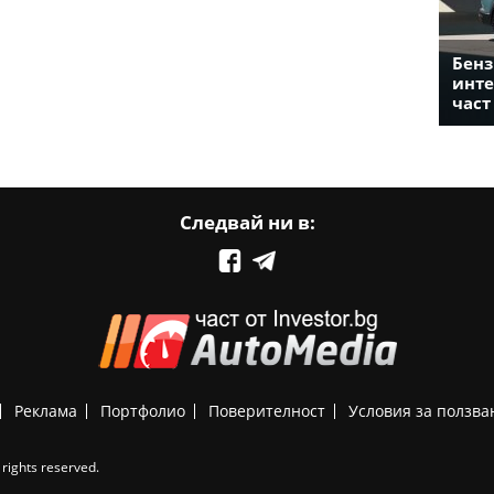
Бенз
инте
част
Следвай ни в:
Реклама
Портфолио
Поверителност
Условия за ползва
rights reserved.