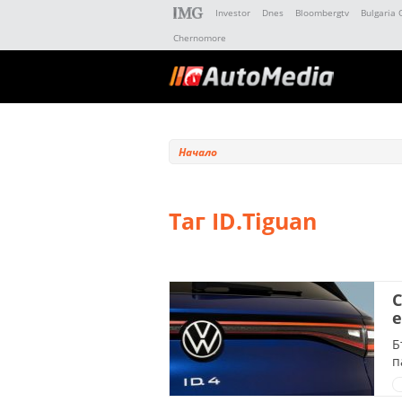
Investor
Dnes
Bloombergtv
Bulgaria 
Chernomore
Начало
Таг ID.Tiguan
С
е
Б
п