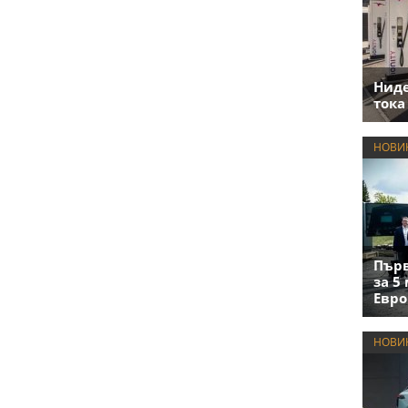
Нид
тока
НОВИ
Първ
за 5
Евро
НОВИ