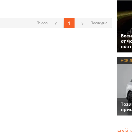
1
Първа
Последна
Воен
от ч
почт
НОВИ
Този
прис
НАЙ-