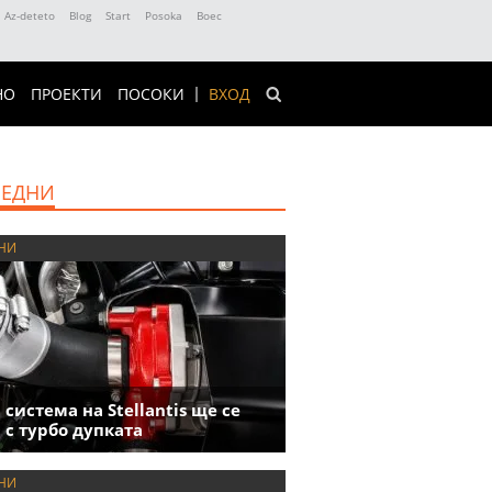
Az-deteto
Blog
Start
Posoka
Boec
НО
ПРОЕКТИ
ПОСОКИ
ВХОД
ЕДНИ
НИ
 система на Stellantis ще се
 с турбо дупката
НИ