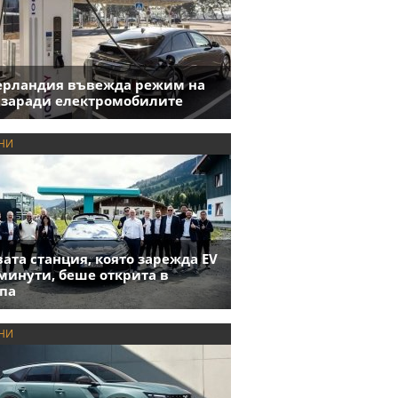
ерландия въвежда режим на
 заради електромобилите
НИ
ата станция, която зарежда EV
 минути, беше открита в
па
НИ