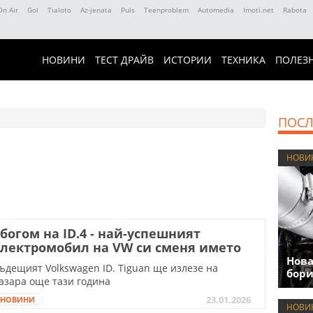
On Air
Gol
Tialoto
Az-jenata
Puls
Teenproblem
Automedia
Imoti.net
Rabota
НОВИНИ
ТЕСТ ДРАЙВ
ИСТОРИИ
ТЕХНИКА
ПОЛЕЗ
ПОСЛ
НОВИ
богом на ID.4 - най-успешният
лектромобил на VW си сменя името
Нова
ъдещият Volkswagen ID. Tiguan ще излезе на
бори
азара още тази година
23.01.2026
НОВИНИ
НОВИ