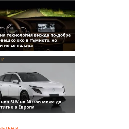
на технология вижда по-добре
овешко око в тъмното, но
и не се ползва
НИ
 нов SUV на Nissan може да
тигне в Европа
ЧЕТЕНИ