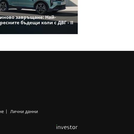
иново завръщане: Най-
ресните бъдещи коли с ДВГ - II
не
Лични данни