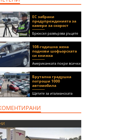
ЕС забрани
предупрежденията за
камери за скорост
Брюксел развързва ръцете
на правителствата за
спиране на функции в
108-годишна жена
приложения като Waze и
поднови шофьорската
Google Maps
си книжка
Американката покри всички
медицински изисквания, за
да получи документа
Брутална градушка
(ВИДЕО)
потроши 1000
автомобила
Щетите за италианската
автокъща се оценяват на 5
милиона евро
КОМЕНТИРАНИ
НИ