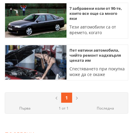
7 забравени коли от 90-те,
които все още са много
яки
Тези автомобили са от
времето, когато
шофирането носеше
истинско удоволствие и
чист адреналин
Пет евтини автомобила,
чийто ремонт надхвърля
цената им
Спестяването при покупка
може да се окаже
сериозен финансов капан
1
Първа
1 от 1
Последна