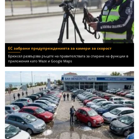
ЕС забрани предупрежденията за камери за скорост
Брюксел развързва ръцете на правителствата за спиране на функции в
приложения като Waze и Google Maps