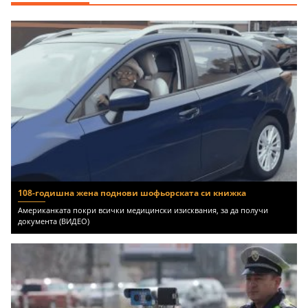
108-годишна жена поднови шофьорската си книжка
Американката покри всички медицински изисквания, за да получи
документа (ВИДЕО)