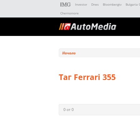
Investor
Dnes
Bloombergtv
Bulgaria 
Chernomore
Начало
Таг Ferrari 355
0 от 0