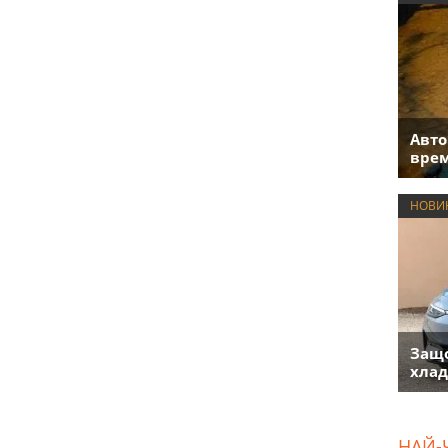
Авто
врем
НОВИ
Защо
хлад
НАЙ-