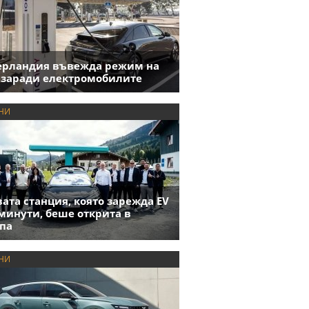
ерландия въвежда режим на
 заради електромобилите
НИ
ата станция, която зарежда EV
 минути, беше открита в
па
НИ