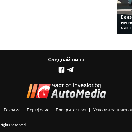
Бенз
инте
част
Следвай ни в:
Реклама
Портфолио
Поверителност
Условия за ползва
rights reserved.