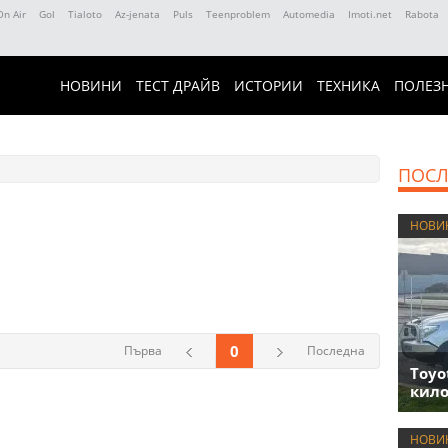
On Air
Gol
Tialoto
Az-jenata
Puls
Teenproblem
Automedia
Imoti.net
Rabota
НОВИНИ
ТЕСТ ДРАЙВ
ИСТОРИИ
ТЕХНИКА
ПОЛЕЗ
ПОСЛ
НОВИ
0
Първа
Последна
Toyo
кило
НОВИ