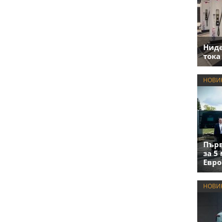
Нид
тока
НОВИ
Първ
за 5
Евро
НОВИ