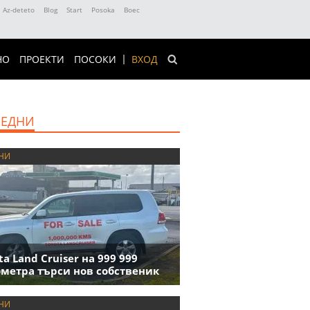
Az-deteto
Blog
Start
Posoka
Boec
НО
ПРОЕКТИ
ПОСОКИ
ВХОД
ЕДНИ
НИ
ta Land Cruiser на 999 999
метра търси нов собственик
НИ