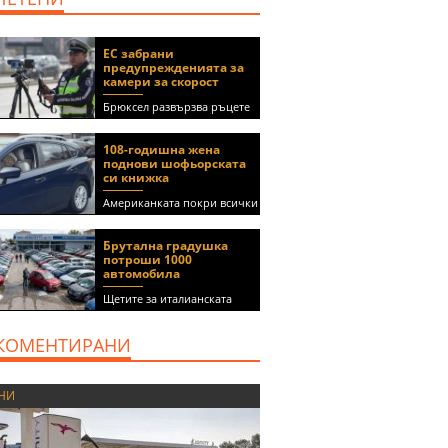
ЕС забрани
предупрежденията за
камери за скорост
Брюксел развързва ръцете
на правителствата за
спиране на функции в
108-годишна жена
приложения като Waze и
поднови шофьорската
Google Maps
си книжка
Американката покри всички
медицински изисквания, за
да получи документа
Брутална градушка
(ВИДЕО)
потроши 1000
автомобила
Щетите за италианската
автокъща се оценяват на 5
милиона евро
КОМЕНТИРАНИ
НИ