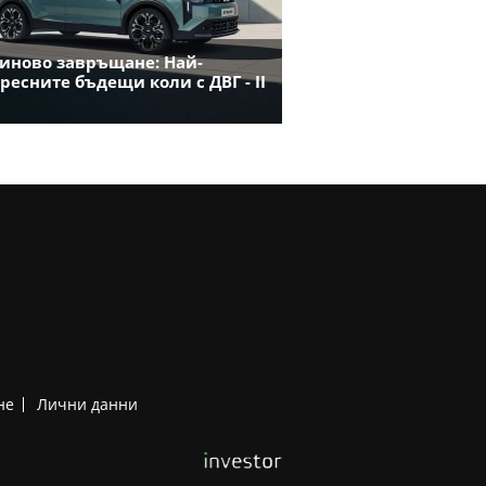
иново завръщане: Най-
ресните бъдещи коли с ДВГ - II
не
Лични данни