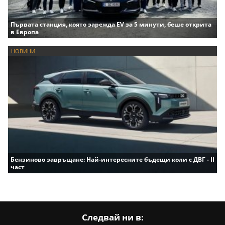
Първата станция, която зарежда EV за 5 минути, беше открита
в Европа
НОВИНИ
Бензиново завръщане: Най-интересните бъдещи коли с ДВГ - II
част
Следвай ни в: