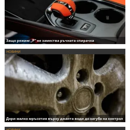
Защо режим „P“ не замества ръчната спирачка
НОВИНИ
Дори малко мръсотия върху джанта води до загуба на контрол
НОВИНИ