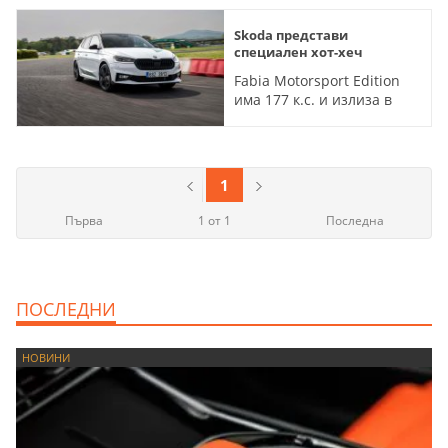
Skoda представи
специален хот-хеч
Fabia Motorsport Edition
има 177 к.с. и излиза в
тираж от 125 бройки
1
Първа
1 от 1
Последна
ПОСЛЕДНИ
НОВИНИ