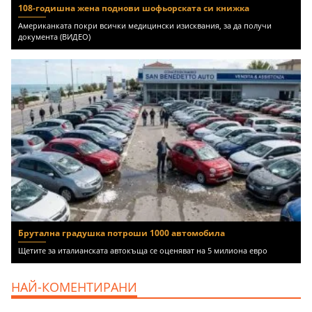
108-годишна жена поднови шофьорската си книжка
Американката покри всички медицински изисквания, за да получи
документа (ВИДЕО)
Брутална градушка потроши 1000 автомобила
Щетите за италианската автокъща се оценяват на 5 милиона евро
НАЙ-КОМЕНТИРАНИ