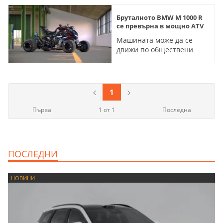
Бруталното BMW M 1000 R
се превърна в мощно ATV
Машината може да се
движи по обществени
пътища и може да се кара
с В категория
1
Първа
1 от 1
Последна
ПОСЛЕДНИ
НОВИНИ