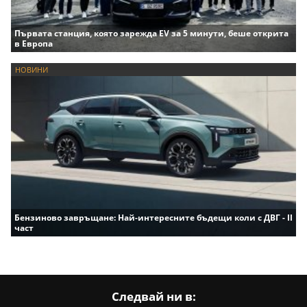
Първата станция, която зарежда EV за 5 минути, беше открита
в Европа
НОВИНИ
Бензиново завръщане: Най-интересните бъдещи коли с ДВГ - II
част
Следвай ни в: