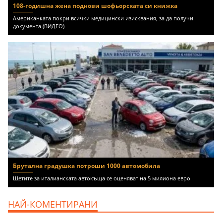
108-годишна жена поднови шофьорската си книжка
Американката покри всички медицински изисквания, за да получи
документа (ВИДЕО)
Брутална градушка потроши 1000 автомобила
Щетите за италианската автокъща се оценяват на 5 милиона евро
НАЙ-КОМЕНТИРАНИ