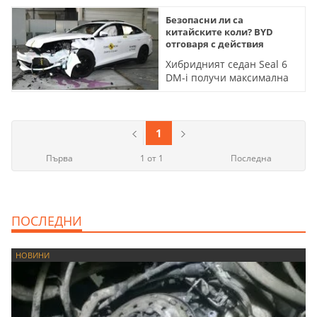
Безопасни ли са
китайските коли? BYD
отговаря с действия
Хибридният седан Seal 6
DM-i получи максимална
оценка на краш-тестове
1
Първа
1 от 1
Последна
ПОСЛЕДНИ
НОВИНИ