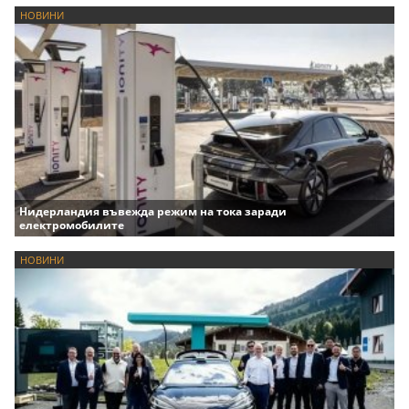
НОВИНИ
Нидерландия въвежда режим на тока заради
електромобилите
НОВИНИ