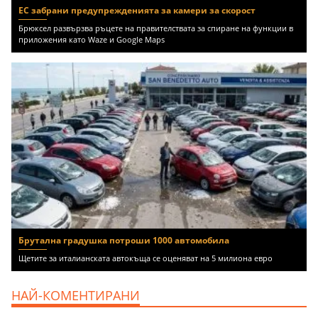
ЕС забрани предупрежденията за камери за скорост
Брюксел развързва ръцете на правителствата за спиране на функции в
приложения като Waze и Google Maps
Брутална градушка потроши 1000 автомобила
Щетите за италианската автокъща се оценяват на 5 милиона евро
НАЙ-КОМЕНТИРАНИ