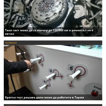
Тази част може да се износи до 120 000 км и ремонтът не е
евтин
НОВИНИ
Кратък тест решава дали може да работите в Toyota