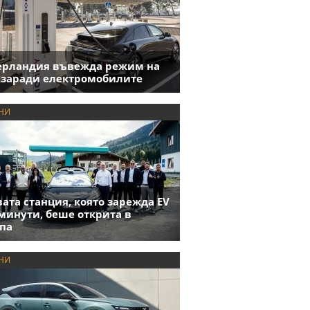
ерландия въвежда режим на
 заради електромобилите
НИ
ата станция, която зарежда EV
 минути, беше открита в
па
НИ