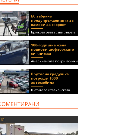
ЕС забрани
предупрежденията за
камери за скорост
Брюксел развързва ръцете
на правителствата за
спиране на функции в
108-годишна жена
приложения като Waze и
поднови шофьорската
Google Maps
си книжка
Американката покри всички
медицински изисквания, за
да получи документа
Брутална градушка
(ВИДЕО)
потроши 1000
автомобила
Щетите за италианската
автокъща се оценяват на 5
милиона евро
КОМЕНТИРАНИ
НИ