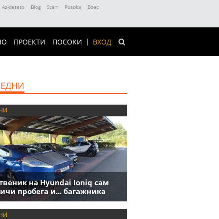
Az-deteto
Blog
Start
Posoka
Boec
НО
ПРОЕКТИ
ПОСОКИ
ВХОД
ЕДНИ
НИ
твеник на Hyundai Ioniq сам
ичи пробега и... багажника
НИ