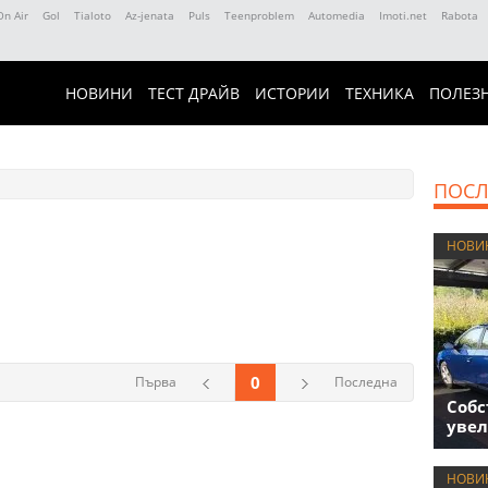
On Air
Gol
Tialoto
Az-jenata
Puls
Teenproblem
Automedia
Imoti.net
Rabota
НОВИНИ
ТЕСТ ДРАЙВ
ИСТОРИИ
ТЕХНИКА
ПОЛЕЗ
ПОСЛ
НОВИ
0
Първа
Последна
Собс
увел
НОВИ