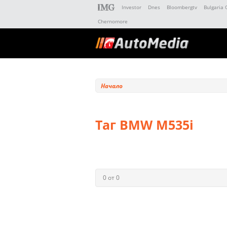
Investor
Dnes
Bloombergtv
Bulgaria 
Chernomore
Начало
Таг BMW M535i
0 от 0