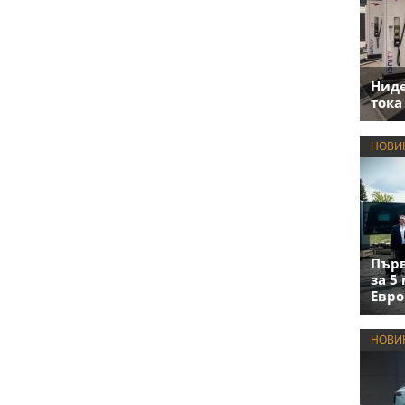
Нид
тока
НОВИ
Първ
за 5
Евро
НОВИ