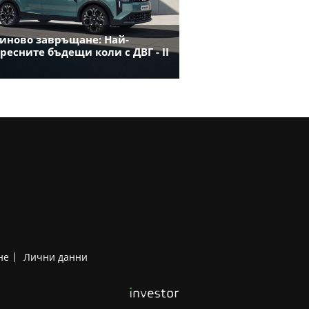
иново завръщане: Най-
ресните бъдещи коли с ДВГ - II
не
Лични данни