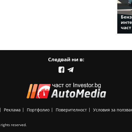
Бенз
инте
част
Следвай ни в:
Реклама
Портфолио
Поверителност
Условия за ползва
rights reserved.