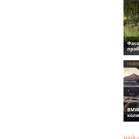
Фасо
проб
НОВИ
BMW 
коли
НАЙ-