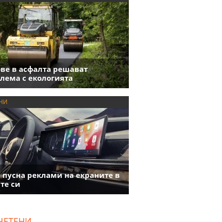
ве в асфалта решават
лема с екологията
НИ
пусна реклами на екраните в
те си
ЧЕТЕНИ