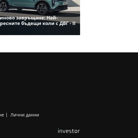
иново завръщане: Най-
ресните бъдещи коли с ДВГ - II
не
Лични данни