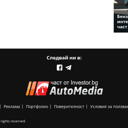
Бенз
инте
част
Следвай ни в:
Реклама
Портфолио
Поверителност
Условия за ползва
rights reserved.