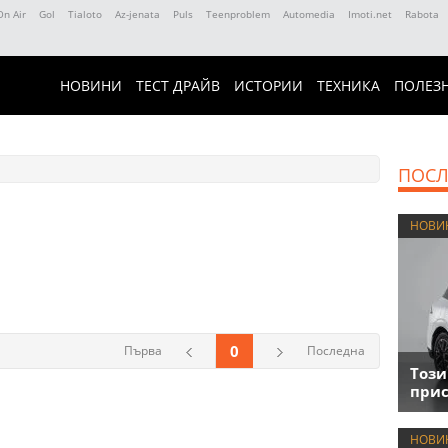
On Air
Gol
Tialoto
Az-jenata
Puls
Teenproblem
Automedia
Imoti.net
Rabota
НОВИНИ
ТЕСТ ДРАЙВ
ИСТОРИИ
ТЕХНИКА
ПОЛЕЗ
ПОСЛ
НОВИ
0
Първа
Последна
Този
прис
НОВИ