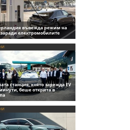
ерландия въвежда режим на
 заради електромобилите
НИ
ата станция, която зарежда EV
 минути, беше открита в
па
НИ