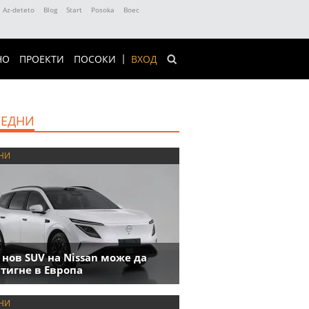
Az-deteto
Blog
Start
Posoka
Boec
НО
ПРОЕКТИ
ПОСОКИ
ВХОД
ЕДНИ
НИ
 нов SUV на Nissan може да
тигне в Европа
НИ