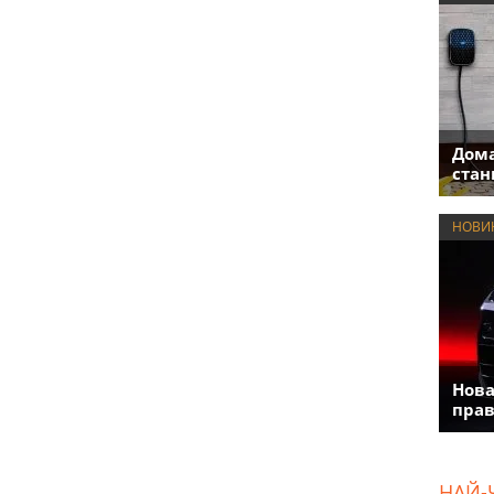
Дома
стан
НОВИ
Нова
прав
НАЙ-