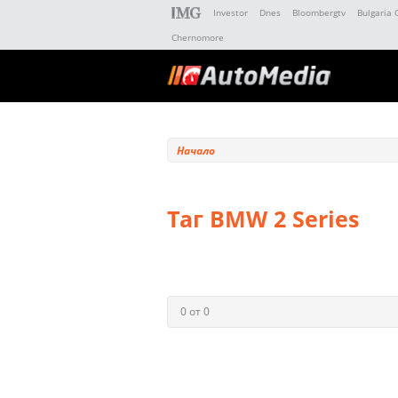
Investor
Dnes
Bloombergtv
Bulgaria 
Chernomore
Начало
Таг BMW 2 Series
0 от 0