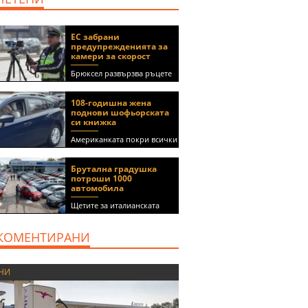
ЕС забрани
предупрежденията за
камери за скорост
Брюксел развързва ръцете
на правителствата за
спиране на функции в
108-годишна жена
приложения като Waze и
поднови шофьорската
Google Maps
си книжка
Американката покри всички
медицински изисквания, за
да получи документа
Брутална градушка
(ВИДЕО)
потроши 1000
автомобила
Щетите за италианската
автокъща се оценяват на 5
милиона евро
КОМЕНТИРАНИ
НИ