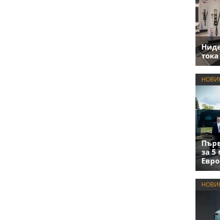
Нид
тока
НОВИ
Първ
за 5
Евро
НОВИ