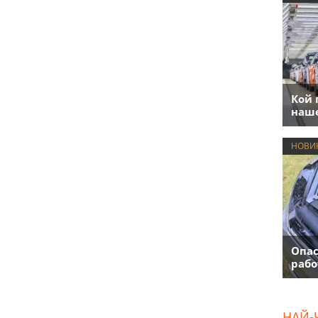
Кой 
наше
НОВИ
Опас
рабо
НАЙ-