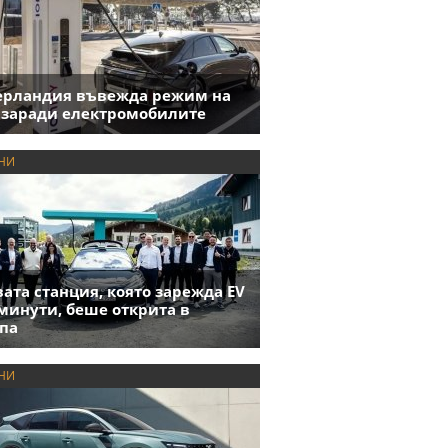
ерландия въвежда режим на
 заради електромобилите
НИ
ата станция, която зарежда EV
 минути, беше открита в
па
НИ