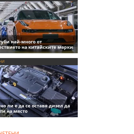
губи най-много от
ствието на китайските марки
НИ
но ли е да се оставя дизел да
ти на място
ЧЕТЕНИ