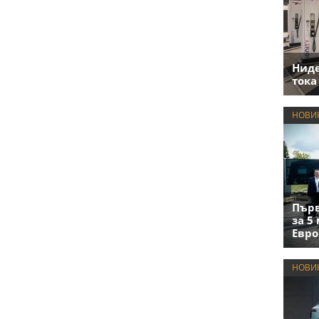
Нид
тока
НОВИ
Първ
за 5
Евро
НОВИ