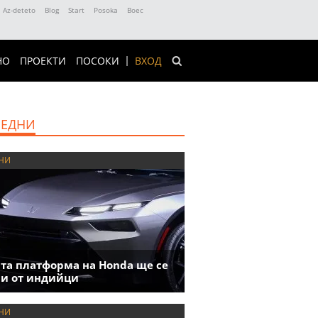
Az-deteto
Blog
Start
Posoka
Boec
НО
ПРОЕКТИ
ПОСОКИ
ВХОД
ЕДНИ
НИ
та платформа на Honda ще се
и от индийци
НИ