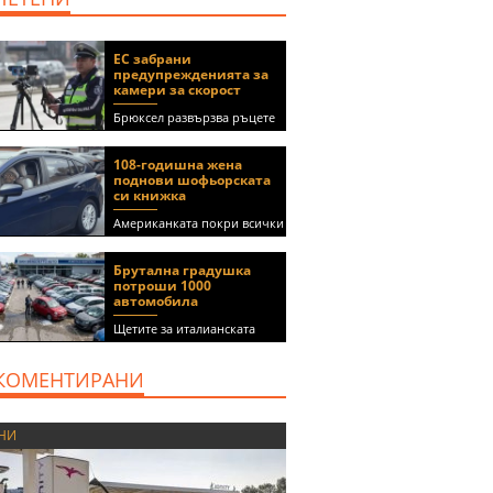
ЕС забрани
предупрежденията за
камери за скорост
Брюксел развързва ръцете
на правителствата за
спиране на функции в
108-годишна жена
приложения като Waze и
поднови шофьорската
Google Maps
си книжка
Американката покри всички
медицински изисквания, за
да получи документа
Брутална градушка
(ВИДЕО)
потроши 1000
автомобила
Щетите за италианската
автокъща се оценяват на 5
милиона евро
КОМЕНТИРАНИ
НИ