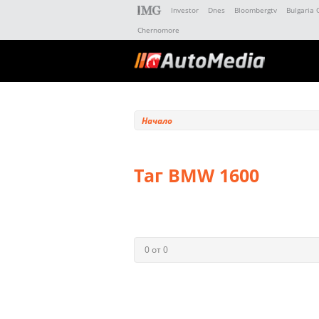
Investor
Dnes
Bloombergtv
Bulgaria 
Chernomore
Начало
Таг BMW 1600
0 от 0