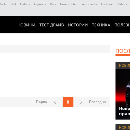
On Air
Gol
Tialoto
Az-jenata
Puls
Teenproblem
Automedia
Imoti.net
Rabota
НОВИНИ
ТЕСТ ДРАЙВ
ИСТОРИИ
ТЕХНИКА
ПОЛЕЗ
ПОСЛ
НОВИ
0
Първа
Последна
Нова
прав
НОВИ