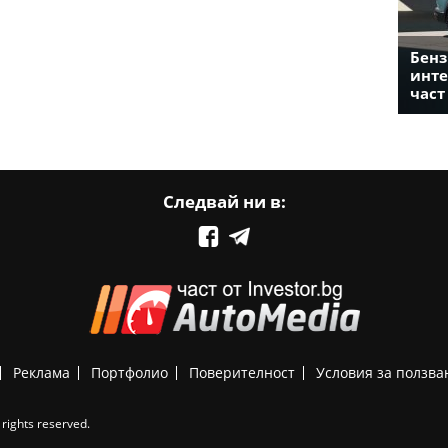
Бенз
инте
част
Следвай ни в:
Реклама
Портфолио
Поверителност
Условия за ползва
rights reserved.