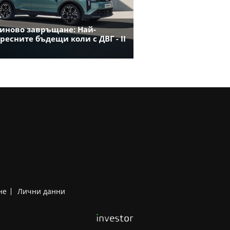
иново завръщане: Най-
ресните бъдещи коли с ДВГ - II
не
Лични данни