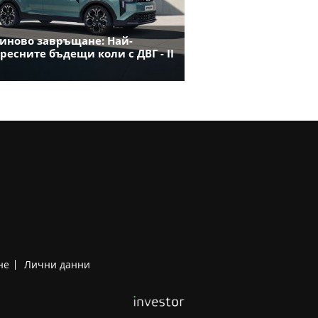
иново завръщане: Най-
ресните бъдещи коли с ДВГ - II
не
Лични данни