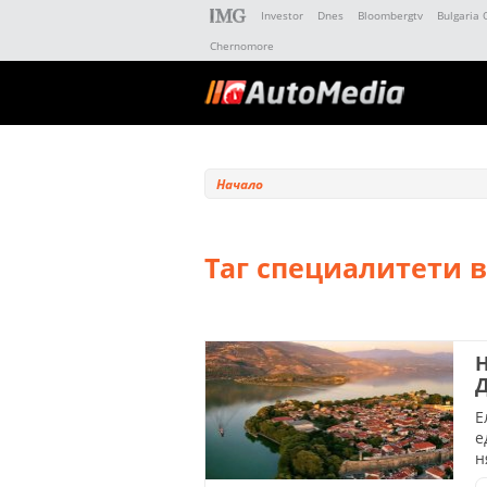
Investor
Dnes
Bloombergtv
Bulgaria 
Chernomore
Начало
Таг специалитети 
Н
Е
е
н