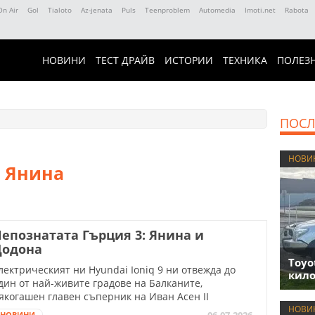
On Air
Gol
Tialoto
Az-jenata
Puls
Teenproblem
Automedia
Imoti.net
Rabota
НОВИНИ
ТЕСТ ДРАЙВ
ИСТОРИИ
ТЕХНИКА
ПОЛЕЗ
ПОСЛ
НОВИ
в Янина
епознатата Гърция 3: Янина и
Додона
Toyo
лектрическият ни Hyundai Ioniq 9 ни отвежда до
кило
дин от най-живите градове на Балканите,
якогашен главен съперник на Иван Асен II
НОВИ
06.07.2026
НОВИНИ