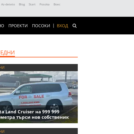
Az-deteto
Blog
Start
Posoka
Boec
НО
ПРОЕКТИ
ПОСОКИ
ВХОД
ЕДНИ
НИ
ta Land Cruiser на 999 999
метра търси нов собственик
НИ