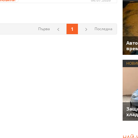
1
Първа
Последна
Авто
врем
НОВИ
Защо
хлад
НАЙ-