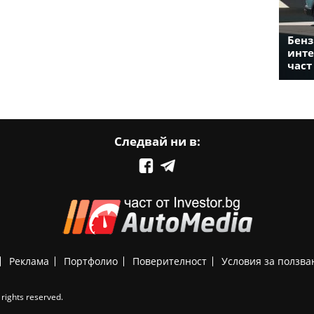
Бенз
инте
част
Следвай ни в:
Реклама
Портфолио
Поверителност
Условия за ползва
rights reserved.