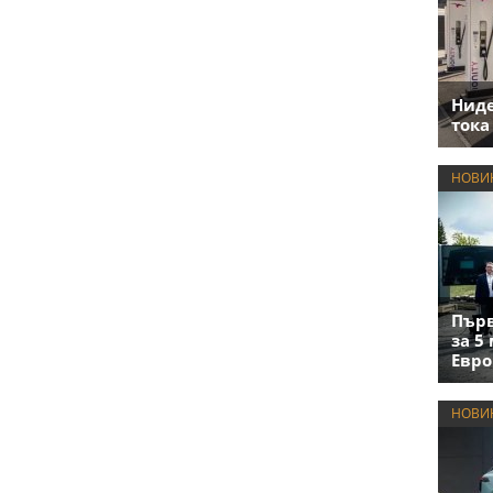
Нид
тока
НОВИ
Първ
за 5
Евро
НОВИ