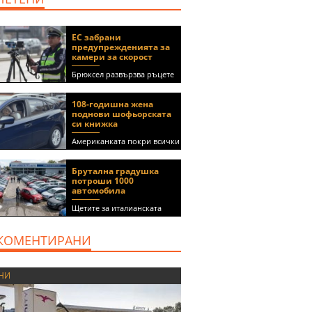
ЕС забрани
предупрежденията за
камери за скорост
Брюксел развързва ръцете
на правителствата за
спиране на функции в
108-годишна жена
приложения като Waze и
поднови шофьорската
Google Maps
си книжка
Американката покри всички
медицински изисквания, за
да получи документа
Брутална градушка
(ВИДЕО)
потроши 1000
автомобила
Щетите за италианската
автокъща се оценяват на 5
милиона евро
КОМЕНТИРАНИ
НИ