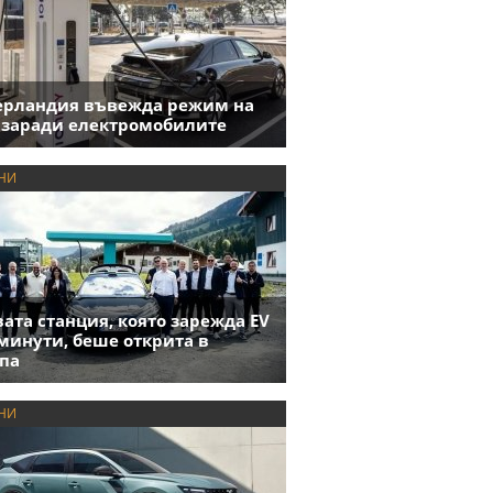
ерландия въвежда режим на
 заради електромобилите
НИ
ата станция, която зарежда EV
 минути, беше открита в
па
НИ