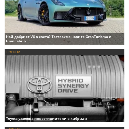
Най-добрият V6 в света? Тествахме новите GranTurismo и
GranCabrio
НОВИНИ
Toyota удвоява инвестициите си в хибриди