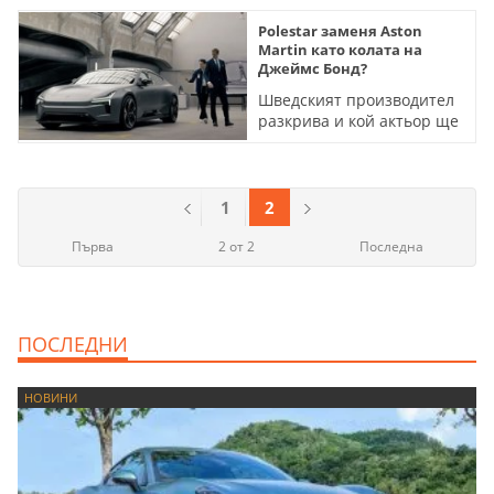
Polestar заменя Aston
Martin като колата на
Джеймс Бонд?
Шведският производител
разкрива и кой актьор ще
изиграе култовия герой
(ВИДЕО)
1
2
Първа
2 от 2
Последна
ПОСЛЕДНИ
НОВИНИ