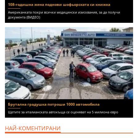
108-годишна жена поднови шофьорската си книжка
Американката покри всички медицински изисквания, за да получи
документа (ВИДЕО)
Брутална градушка потроши 1000 автомобила
Щетите за италианската автокъща се оценяват на 5 милиона евро
НАЙ-КОМЕНТИРАНИ