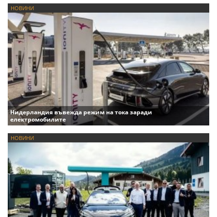
НОВИНИ
Нидерландия въвежда режим на тока заради
електромобилите
НОВИНИ